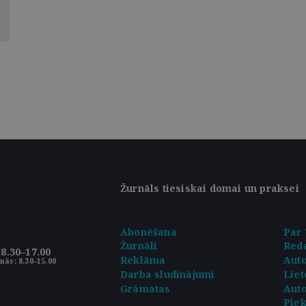
Žurnāls tiesiskai domai un praksei
Abonēšana
Par 
Žurnāli
Reda
8.30–17.00
Reklāma
Aut
nās: 8.30–15.00
Darba sludinājumi
Liet
Grāmatas
Auto
Pie