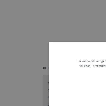
Lai vietne pilnvērtīg
vēl citas – statisti
RUBRIKAS
2014. GADS LATVIJAS TIESLIETU SISTĒMĀ
AKADĒMISKĀ DZĪVE
APTAUJA
ATSAUCOTIES UZ PUBLICĒTO
ATSKATĀ UN
DARBĪBĀ
CITU PIEREDZE
DISKUSIJA