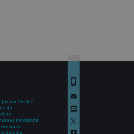
"Jurista Vārdu"
kcija
oriem
ošanas noteikumi
rtiesības
kļūstamība