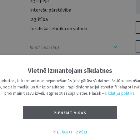
Ilgtspēja
Interešu pārstāvība
Izglītība
Juridiskā tehnika un valoda
Rādīt visu (60)
Vietnē izmantojam sīkdatnes
i darbotos, tiek izmantotas nepieciešamās (obligātās) sīkdatnes. Ar Jūsu piekriša
kas, sociālo mediju un funkcionalitātes. Papildinformācijai atveriet "Pielāgot izvēl
IESTĀDES UN INSTITŪCIJAS
A
brīdī mainīt savu izvēli, atgriežoties šajā vietnē. Plašāk –
sīkdatņu politikā
.
PIEŅEMT VISAS
Augstākā tiesa
2655
Tieslietu ministrija
1896
PIELĀGOT IZVĒLI
Saeimas Preses dienests