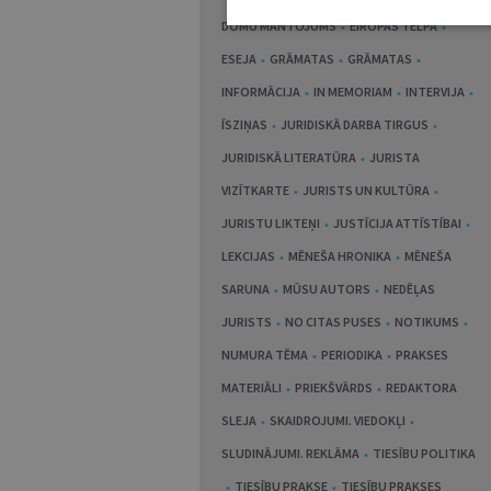
DOMU MANTOJUMS
EIROPAS TELPĀ
ESEJA
GRĀMATAS
GRĀMATAS
INFORMĀCIJA
IN MEMORIAM
INTERVIJA
ĪSZIŅAS
JURIDISKĀ DARBA TIRGUS
JURIDISKĀ LITERATŪRA
JURISTA
VIZĪTKARTE
JURISTS UN KULTŪRA
JURISTU LIKTEŅI
JUSTĪCIJA ATTĪSTĪBAI
LEKCIJAS
MĒNEŠA HRONIKA
MĒNEŠA
SARUNA
MŪSU AUTORS
NEDĒĻAS
JURISTS
NO CITAS PUSES
NOTIKUMS
NUMURA TĒMA
PERIODIKA
PRAKSES
MATERIĀLI
PRIEKŠVĀRDS
REDAKTORA
SLEJA
SKAIDROJUMI. VIEDOKĻI
SLUDINĀJUMI. REKLĀMA
TIESĪBU POLITIKA
TIESĪBU PRAKSE
TIESĪBU PRAKSES