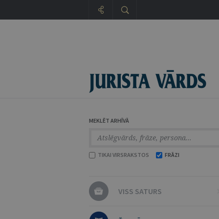
MEKLĒT ARHĪVĀ
TIKAI VIRSRAKSTOS
FRĀZI
VISS SATURS