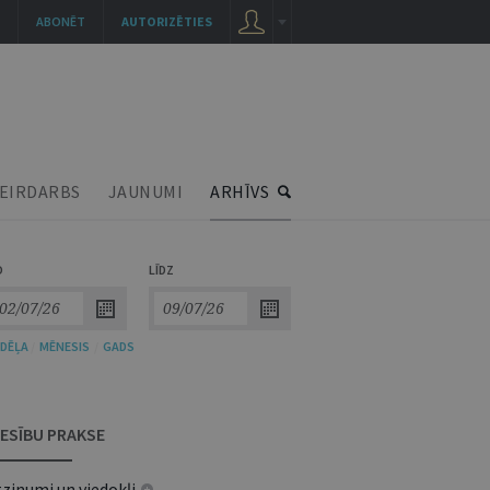
ABONĒT
AUTORIZĒTIES
EIRDARBS
JAUNUMI
ARHĪVS
O
LĪDZ
DĒĻA
/
MĒNESIS
/
GADS
IESĪBU PRAKSE
zinumi un viedokļi