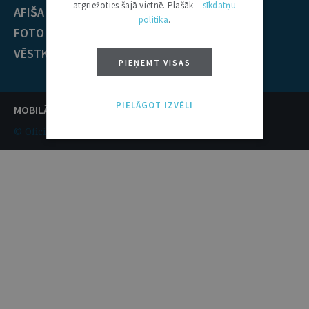
atgriežoties šajā vietnē. Plašāk –
sīkdatņu
AFIŠA
ECT nolēmumi
politikā
.
FOTO / VIDEO
KONTAKTI
VĒSTKOPA
PIEŅEMT VISAS
PIELĀGOT IZVĒLI
MOBILĀ VERSIJA /
PILNĀ VERSIJA
© Oficiālais izdevējs Latvijas Vēstnesis