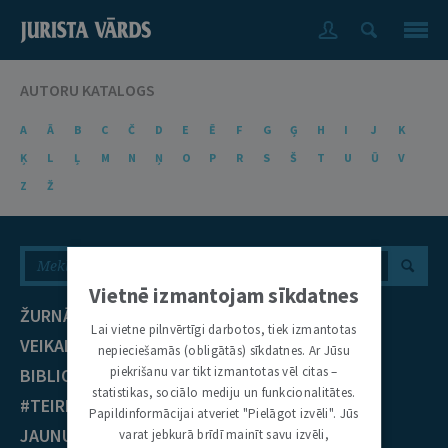
AUTORU KATALOGS
A
Ā
B
C
Č
D
E
Ē
F
G
Ģ
H
I
J
K
Ķ
L
Ļ
M
N
Ņ
O
P
R
S
Š
T
U
Ū
V
Z
Ž
Vietnē izmantojam sīkdatnes
ŽURNĀLS
NOZARES
Lai vietne pilnvērtīgi darbotos, tiek izmantotas
VEIKALS
Civiltiesības
nepieciešamās (obligātās) sīkdatnes. Ar Jūsu
piekrišanu var tikt izmantotas vēl citas –
BIBLIOTĒKA
Krimināltiesības
statistikas, sociālo mediju un funkcionalitātes.
#TEIRDARBS
TIESĪBU PRAKSE
Papildinformācijai atveriet "Pielāgot izvēli". Jūs
JAUNUMI
varat jebkurā brīdī mainīt savu izvēli,
EST nolēmumi