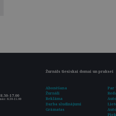
Žurnāls tiesiskai domai un praksei
Abonēšana
Par 
Žurnāli
Reda
8.30–17.00
Reklāma
Aut
nās: 8.30–15.00
Darba sludinājumi
Liet
Grāmatas
Auto
Pie