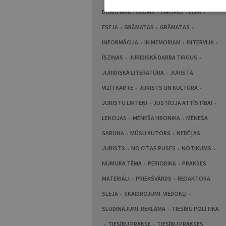
DOMU MANTOJUMS
EIROPAS TELPĀ
ESEJA
GRĀMATAS
GRĀMATAS
INFORMĀCIJA
IN MEMORIAM
INTERVIJA
ĪSZIŅAS
JURIDISKĀ DARBA TIRGUS
JURIDISKĀ LITERATŪRA
JURISTA
VIZĪTKARTE
JURISTS UN KULTŪRA
JURISTU LIKTEŅI
JUSTĪCIJA ATTĪSTĪBAI
LEKCIJAS
MĒNEŠA HRONIKA
MĒNEŠA
SARUNA
MŪSU AUTORS
NEDĒĻAS
JURISTS
NO CITAS PUSES
NOTIKUMS
NUMURA TĒMA
PERIODIKA
PRAKSES
MATERIĀLI
PRIEKŠVĀRDS
REDAKTORA
SLEJA
SKAIDROJUMI. VIEDOKĻI
SLUDINĀJUMI. REKLĀMA
TIESĪBU POLITIKA
TIESĪBU PRAKSE
TIESĪBU PRAKSES