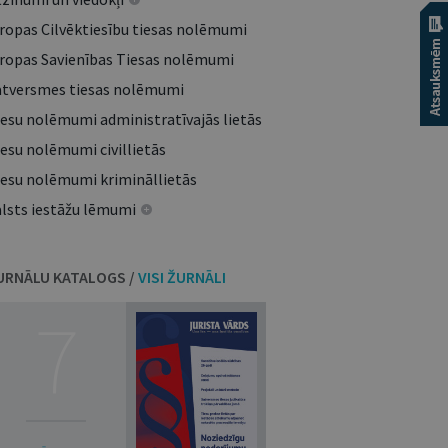
iropas Cilvēktiesību tiesas nolēmumi
iropas Savienības Tiesas nolēmumi
atversmes tiesas nolēmumi
iesu nolēmumi administratīvajās lietās
esu nolēmumi civillietās
iesu nolēmumi krimināllietās
alsts iestāžu lēmumi
URNĀLU KATALOGS /
VISI ŽURNĀLI
7