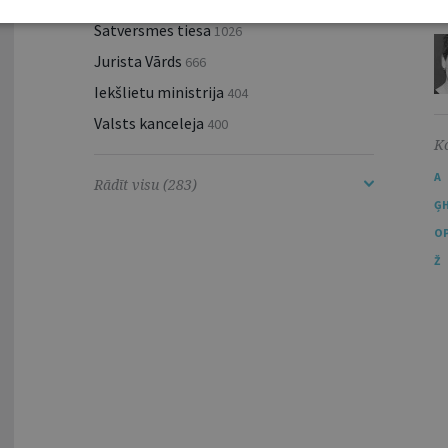
1629
Satversmes tiesa
1026
Jurista Vārds
666
Iekšlietu ministrija
404
Valsts kanceleja
400
K
A
Rādīt visu (283)
Ģ
O
Ž