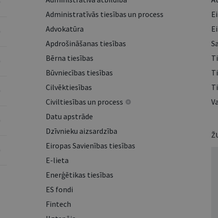
Administratīvās tiesības un process
E
Advokatūra
E
Apdrošināšanas tiesības
S
Bērna tiesības
T
Būvniecības tiesības
Ti
Cilvēktiesības
T
Civiltiesības un process
V
Datu apstrāde
Dzīvnieku aizsardzība
Ž
Eiropas Savienības tiesības
E-lieta
Enerģētikas tiesības
ES fondi
Fintech