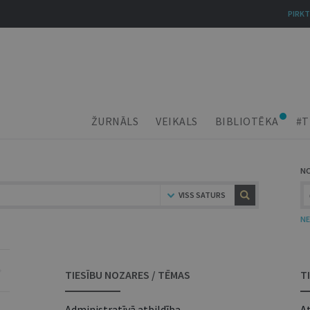
PIRKT
ŽURNĀLS
VEIKALS
BIBLIOTĒKA
#T
N
VISS SATURS
NE
TIESĪBU NOZARES / TĒMAS
T
Administratīvā atbildība
At