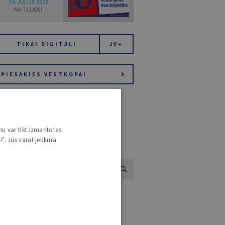
14. JŪLIJS 2026
NR 7 (1425)
TIKAI DIGITĀLI
JV+
PIESAKIES VĒSTKOPAI
nu var tikt izmantotas
i". Jūs varat jebkurā
UTORU KATALOGS /
SKATĪT VISUS
SANNIJA MATULE
401 RAKSTI