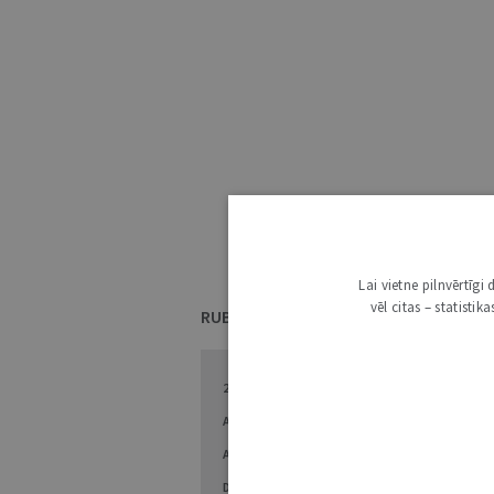
Lai vietne pilnvērtīg
vēl citas – statisti
RUBRIKAS
2014. GADS LATVIJAS TIESLIETU SISTĒMĀ
AKADĒMISKĀ DZĪVE
APTAUJA
ATSAUCOTIES UZ PUBLICĒTO
ATSKATĀ UN
DARBĪBĀ
CITU PIEREDZE
DISKUSIJA