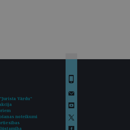
"Jurista Vārdu"
kcija
oriem
ošanas noteikumi
rtiesības
kļūstamība