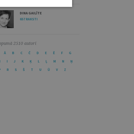
DINA GAILĪTE
657 RAKSTI
opumā 2510 autori
Ā
B
C
Č
D
E
Ē
F
G
H
I
J
K
Ķ
L
Ļ
M
N
Ņ
P
R
S
Š
T
U
Ū
V
Z