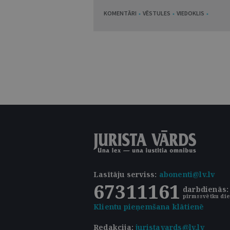
KOMENTĀRI
VĒSTULES
VIEDOKLIS
Lasītāju serviss
:
abonenti@lv.lv
67311161
darbdienās: 
pirmssvētku die
Klientu pieņemšana klātienē
Redakcija:
juristavards@lv.lv