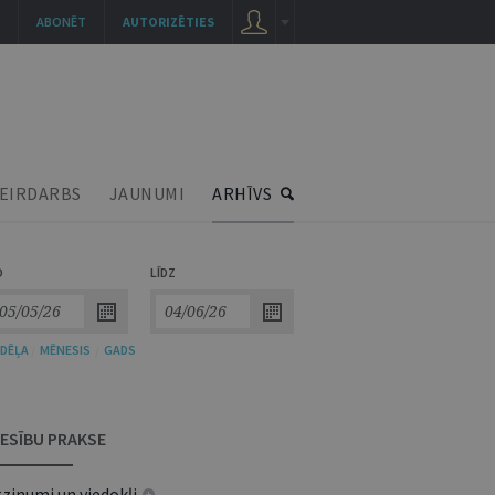
ABONĒT
AUTORIZĒTIES
EIRDARBS
JAUNUMI
ARHĪVS
O
LĪDZ
DĒĻA
/
MĒNESIS
/
GADS
IESĪBU PRAKSE
zinumi un viedokļi