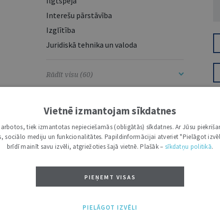
Ilgtspēja
Interešu pārstāvība
Izglītība
Juridiskā tehnika un valoda
Rādīt visu (60)
Vietnē izmantojam sīkdatnes
i darbotos, tiek izmantotas nepieciešamās (obligātās) sīkdatnes. Ar Jūsu piekriša
kas, sociālo mediju un funkcionalitātes. Papildinformācijai atveriet "Pielāgot izvēl
IESTĀDES UN INSTITŪCIJAS
A
brīdī mainīt savu izvēli, atgriežoties šajā vietnē. Plašāk –
sīkdatņu politikā
.
PIEŅEMT VISAS
Augstākā tiesa
2655
Tieslietu ministrija
1896
PIELĀGOT IZVĒLI
Saeimas Preses dienests