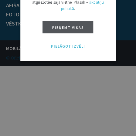
atgriežoties šajā vietnē. Plašāk –
sīkdatņu
AFIŠA
ECT nolēmumi
politikā
.
FOTO / VIDEO
KONTAKTI
VĒSTKOPA
PIEŅEMT VISAS
PIELĀGOT IZVĒLI
MOBILĀ VERSIJA /
PILNĀ VERSIJA
© Oficiālais izdevējs Latvijas Vēstnesis