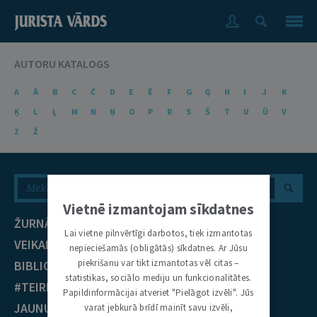
AUTORU KATALOGS
A
Ā
B
C
Č
D
E
Ē
F
G
Ģ
H
I
J
K
Ķ
L
Ļ
M
N
Ņ
O
P
R
S
Š
T
U
Ū
V
Z
Ž
Vietnē izmantojam sīkdatnes
ŽURNĀLS
NOZARES
Lai vietne pilnvērtīgi darbotos, tiek izmantotas
VEIKALS
Civiltiesības
nepieciešamās (obligātās) sīkdatnes. Ar Jūsu
piekrišanu var tikt izmantotas vēl citas –
BIBLIOTĒKA
Krimināltiesības
statistikas, sociālo mediju un funkcionalitātes.
#TEIRDARBS
TIESĪBU PRAKSE
Papildinformācijai atveriet "Pielāgot izvēli". Jūs
JAUNUMI
varat jebkurā brīdī mainīt savu izvēli,
EST nolēmumi