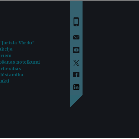
"Jurista Vārdu"
kcija
oriem
ošanas noteikumi
rtiesības
kļūstamība
akti