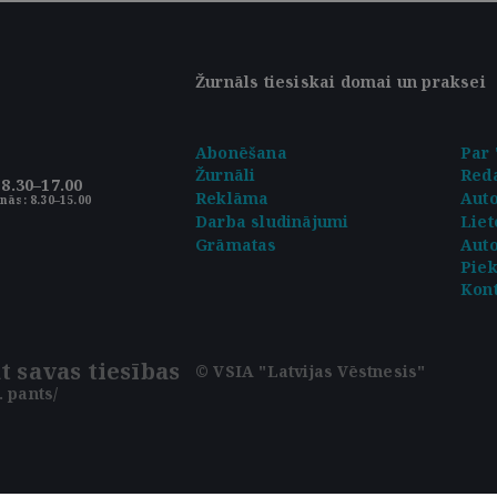
Žurnāls tiesiskai domai un praksei
Abonēšana
Par 
Žurnāli
Reda
8.30–17.00
Reklāma
Aut
nās: 8.30–15.00
Darba sludinājumi
Liet
Grāmatas
Auto
Pie
Kont
t savas tiesības
© VSIA "Latvijas Vēstnesis"
 pants/