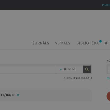
PIRKT
ŽURNĀLS
VEIKALS
BIBLIOTĒKA
#T
N
JAUNUMI
ATRASTI
0
REZULTĀTI
NE
 14/04/26