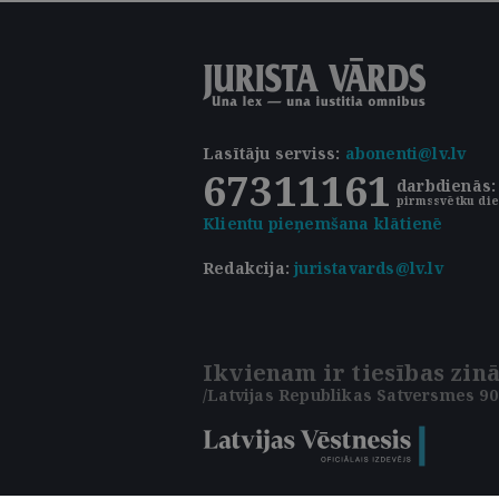
Lasītāju serviss
:
abonenti@lv.lv
67311161
darbdienās: 
pirmssvētku die
Klientu pieņemšana klātienē
Redakcija:
juristavards@lv.lv
Ikvienam ir tiesības zinā
/Latvijas Republikas Satversmes 90.