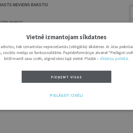
RASTS NEVIENS RAKSTS!
TĪTS PAREIZI.
MEKLĒŠANAS LAUKS.
Vietnē izmantojam sīkdatnes
i darbotos, tiek izmantotas nepieciešamās (obligātās) sīkdatnes. Ar Jūsu piekriša
kas, sociālo mediju un funkcionalitātes. Papildinformācijai atveriet "Pielāgot izvēl
A
brīdī mainīt savu izvēli, atgriežoties šajā vietnē. Plašāk –
sīkdatņu politikā
.
PIEŅEMT VISAS
PIELĀGOT IZVĒLI