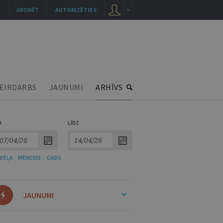
ABONĒT
AUTORIZĒTIES
EIRDARBS
JAUNUMI
ARHĪVS
O
LĪDZ
DĒĻA
/
MĒNESIS
/
GADS
JAUNUMI