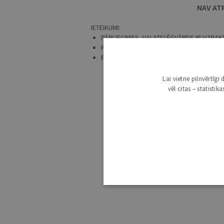
NAV AT
IETEIKUMI:
PĀRLIECINIES, VAI ATSLĒGVĀRDS IR UZRAKS
PRECIZĒ MEKLĒŠANAS PIEPRASĪJUMU.
PĀRBAUDI, VAI IR IZVĒLĒTS ATBILSTOŠS 
Lai vietne pilnvērtīg
vēl citas – statisti