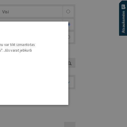
Visi
Afiša
Foto & video
nu var tikt izmantotas
i". Jūs varat jebkurā
UTORS
Temati