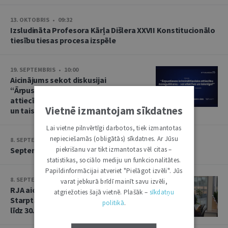
13. OKTOBRIS • 09:32
Izsludināta Profesora Kārļa Dišlera XXVII Konstitucionālo
tiesību tiesas procesa izspēle
19. SEPTEMBRIS • 10:00
Aicinājums sekot diskusijai
“Ārpustiesas krimināltiesisko
attiecību noregulēšana – vai efektīva
Vietnē izmantojam sīkdatnes
un taisnīga?”
Lai vietne pilnvērtīgi darbotos, tiek izmantotas
nepieciešamās (obligātās) sīkdatnes. Ar Jūsu
8. SEPTEMBRIS • 13:14
piekrišanu var tikt izmantotas vēl citas –
Septembra saruna par starptautiskajām tiesībām
statistikas, sociālo mediju un funkcionalitātes.
Papildinformācijai atveriet "Pielāgot izvēli". Jūs
8. SEPTEMBRIS • 13:13
varat jebkurā brīdī mainīt savu izvēli,
RJA aicina iesniegt rakstus Baltijas
atgriežoties šajā vietnē. Plašāk –
sīkdatņu
Starptautisko tiesību gadagrāmatai
politikā
.
līdz 30. septembrim