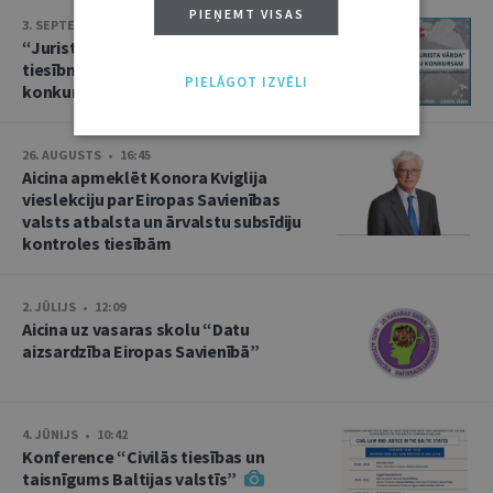
PIEŅEMT VISAS
3. SEPTEMBRIS • 16:01
“Jurista Vārds” aicina jaunos
tiesībniekus pieteikties ikgadējam
PIELĀGOT IZVĒLI
konkursam!
26. AUGUSTS • 16:45
Aicina apmeklēt Konora Kviglija
vieslekciju par Eiropas Savienības
valsts atbalsta un ārvalstu subsīdiju
kontroles tiesībām
2. JŪLIJS • 12:09
Aicina uz vasaras skolu “Datu
aizsardzība Eiropas Savienībā”
4. JŪNIJS • 10:42
Konference “Civilās tiesības un
taisnīgums Baltijas valstīs”