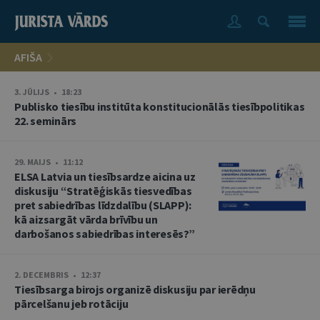
AFIŠA
3. JŪLIJS • 18:23
Publisko tiesību institūta konstitucionālās tiesībpolitikas
22. seminārs
29. MAIJS • 11:12
ELSA Latvia un tiesībsardze aicina uz
diskusiju “Stratēģiskās tiesvedības
pret sabiedrības līdzdalību (SLAPP):
kā aizsargāt vārda brīvību un
darbošanos sabiedrības interesēs?”
2. DECEMBRIS • 12:37
Tiesībsarga birojs organizē diskusiju par ierēdņu
pārcelšanu jeb rotāciju