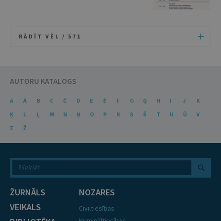
RĀDĪT VĒL /
571
AUTORU KATALOGS
A
Ā
B
C
Č
D
E
Ē
F
G
Ģ
H
I
J
K
Ķ
L
Ļ
M
N
Ņ
O
P
R
S
Š
T
U
Ū
V
Z
Ž
ŽURNĀLS
NOZARES
VEIKALS
Civiltiesības
Krimināltiesības