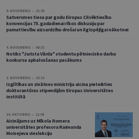
4. NOVEMBRIS • 15:38
Satversmes tiesa par godu Eiropas Cilvēktiesību
konvencijas 75. gadadienai rīkos diskusiju par
pamattiesību aizsardzību drošai un ilgtspējīgai nākotnei
4. NOVEMBRIS • 08:32
Notiks "Jurista Vārda" studentu pētniecisko darbu
konkursa apbalvošanas pasākums
3. NOVEMBRIS • 13:13
Izglītības un zinātnes ministrija aicina pieteikties
doktorantūras stipendijām Eiropas Universitātes
institūtā
14. OKTOBRIS • 11:08
Aicinājums uz Mīkola Romera
universitātes profesora Raimunda
Moisejeva vieslekciju