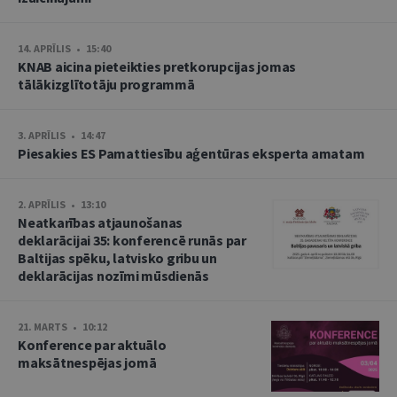
14. APRĪLIS • 15:40
KNAB aicina pieteikties pretkorupcijas jomas
tālākizglītotāju programmā
3. APRĪLIS • 14:47
Piesakies ES Pamattiesību aģentūras eksperta amatam
2. APRĪLIS • 13:10
Neatkarības atjaunošanas
deklarācijai 35: konferencē runās par
Baltijas spēku, latvisko gribu un
deklarācijas nozīmi mūsdienās
21. MARTS • 10:12
Konference par aktuālo
maksātnespējas jomā