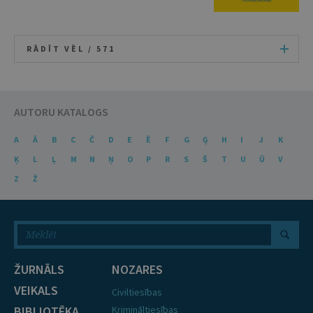
RĀDĪT VĒL /
571
AUTORU KATALOGS
A
Ā
B
C
Č
D
E
Ē
F
G
Ģ
H
I
J
K
Ķ
L
Ļ
M
N
Ņ
O
P
R
S
Š
T
U
Ū
V
Z
Ž
ŽURNĀLS
NOZARES
VEIKALS
Civiltiesības
BIBLIOTĒKA
Krimināltiesības