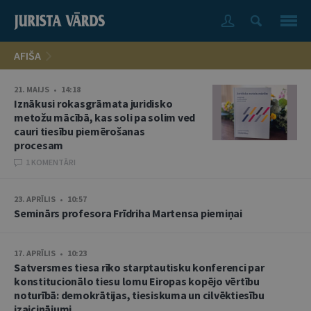
AFIŠA
21. MAIJS • 14:18
Iznākusi rokasgrāmata juridisko
metožu mācībā, kas soli pa solim ved
cauri tiesību piemērošanas
procesam
1 KOMENTĀRI
23. APRĪLIS • 10:57
Seminārs profesora Frīdriha Martensa piemiņai
17. APRĪLIS • 10:23
Satversmes tiesa rīko starptautisku konferenci par
konstitucionālo tiesu lomu Eiropas kopējo vērtību
noturībā: demokrātijas, tiesiskuma un cilvēktiesību
izaicinājumi