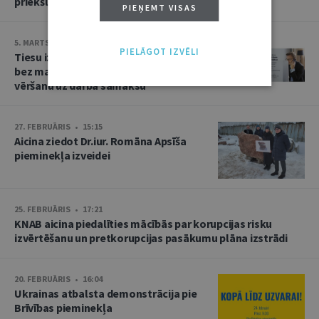
priekšlasījums
PIEŅEMT VISAS
5. MARTS • 10:25
PIELĀGOT IZVĒLI
Tiesu izpildītāju dienā iedzīvotājus
bez maksas konsultēs par piedziņas
vēršanu uz darba samaksu
27. FEBRUĀRIS • 15:15
Aicina ziedot Dr.iur. Romāna Apsīša
pieminekļa izveidei
25. FEBRUĀRIS • 17:21
KNAB aicina piedalīties mācībās par korupcijas risku
izvērtēšanu un pretkorupcijas pasākumu plāna izstrādi
20. FEBRUĀRIS • 16:04
Ukrainas atbalsta demonstrācija pie
Brīvības pieminekļa