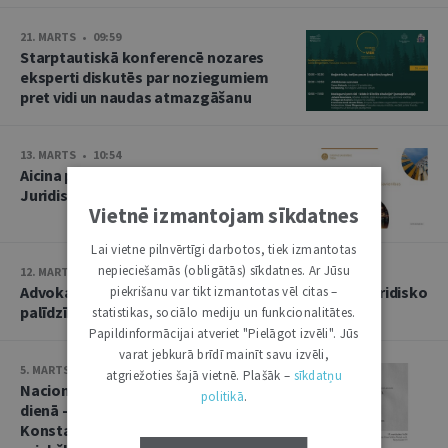
21. MARTS • 09:59
Starptautiskā konferencē nozares
eksperti diskutēs par noziegumiem
pret vidi un naudas atmazgāšanu
13. MARTS • 10:54
Aicina pieteikties praksē EST
Juridiskās tulkošanas direkcijā
Vietnē izmantojam sīkdatnes
Lai vietne pilnvērtīgi darbotos, tiek izmantotas
nepieciešamās (obligātās) sīkdatnes. Ar Jūsu
12. MARTS • 15:49
Advokatūras dienās – iespēja saņemt bezmaksas juridisko
piekrišanu var tikt izmantotas vēl citas –
palīdzību. Iedzīvotājus aicina iepriekš pieteikties
statistikas, sociālo mediju un funkcionalitātes.
Papildinformācijai atveriet "Pielāgot izvēli". Jūs
varat jebkurā brīdī mainīt savu izvēli,
5. MARTS • 10:40
atgriežoties šajā vietnē. Plašāk –
sīkdatņu
Nacionālās pretošanās kustības
politikā
.
dienā - jau trešais profesora
Konstantīna Čakstes demokrātijas