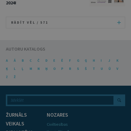
2024!
RĀDĪT VĒL /
571
AUTORU KATALOGS
A
Ā
B
C
Č
D
E
Ē
F
G
Ģ
H
I
J
K
Ķ
L
Ļ
M
N
Ņ
O
P
R
S
Š
T
U
Ū
V
Z
Ž
ŽURNĀLS
NOZARES
VEIKALS
Civiltiesības