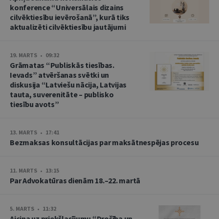
konference “Universālais dizains
cilvēktiesību ievērošanā”, kurā tiks
aktualizēti cilvēktiesību jautājumi
19. MARTS • 09:32
Grāmatas “Publiskās tiesības.
Ievads” atvēršanas svētki un
diskusija “Latviešu nācija, Latvijas
tauta, suverenitāte – publisko
tiesību avots”
13. MARTS • 17:41
Bezmaksas konsultācijas par maksātnespējas procesu
11. MARTS • 13:15
Par Advokatūras dienām 18.–22. martā
5. MARTS • 11:32
Aicina uz priekšlasījumu “Drošība un