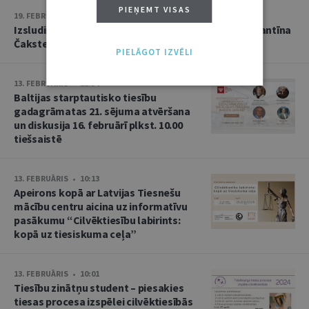
PIEŅEMT VISAS
19. FEBRUĀRIS • 10:55
Izsludināta pieteikšanās piektajai Profesora Konstantīna
Čakstes civiltiesību izspēlei!
PIELĀGOT IZVĒLI
13. FEBRUĀRIS • 11:54
Baltijas starptautisko tiesību
gadagrāmatas 21. sējuma atvēršana
un diskusija 16. februārī plkst. 10.00
tiešsaistē
13. FEBRUĀRIS • 10:13
Apeirons kopā ar Latvijas Tiesnešu
mācību centru aicina uz informatīvu
pasākumu “Cilvēktiesību labirints:
kopā uz tiesiskuma ceļa”
13. FEBRUĀRIS • 10:01
Tiesību zinātņu student – piesakies
tiesas procesa izspēlei cilvēktiesībās