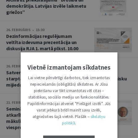
demokrātija. Latvijas izvēle laikmetu
griežos”
26. FEBRUĀRIS • 15:30
Dezinformācijas regulējumam
veltīta izdevuma prezentācija un
diskusija RJA 1. martā plkst. 10.00
Vietnē izmantojam sīkdatnes
26. FEBRUĀRIS • 13:08
Satversmes tiesa rīko konferenci par nacionālo,
Lai vietne pilnvērtīgi darbotos, tiek izmantotas
starptautisko un Eiropas Savienības tiesību harmonisku
mijiedarbību
nepieciešamās (obligātās) sīkdatnes. Ar Jūsu
piekrišanu var tikt izmantotas vēl citas –
statistikas, sociālo mediju un funkcionalitātes.
21. FEBRUĀRIS • 11:52
Papildinformācijai atveriet "Pielāgot izvēli". Jūs
Seminārs par maldinošu dizainu,
varat jebkurā brīdī mainīt savu izvēli,
atkarību izraisošām platformām un
atgriežoties šajā vietnē. Plašāk –
sīkdatņu
mākslīgo intelektu ar RJA
politikā
.
viesprofesoru Dr. Marku Leiseru