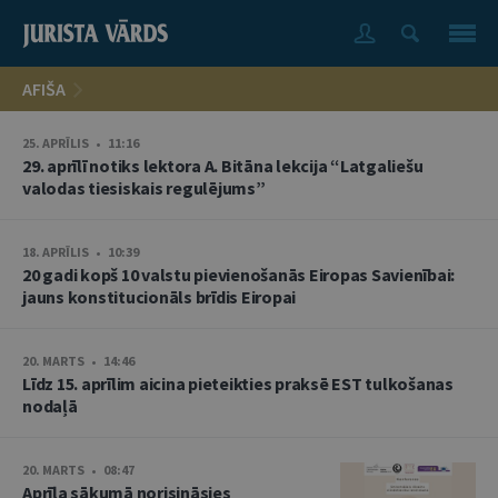
AFIŠA
25. APRĪLIS • 11:16
29. aprīlī notiks lektora A. Bitāna lekcija “Latgaliešu
valodas tiesiskais regulējums”
18. APRĪLIS • 10:39
20 gadi kopš 10 valstu pievienošanās Eiropas Savienībai:
jauns konstitucionāls brīdis Eiropai
20. MARTS • 14:46
Līdz 15. aprīlim aicina pieteikties praksē EST tulkošanas
nodaļā
20. MARTS • 08:47
Aprīļa sākumā norisināsies