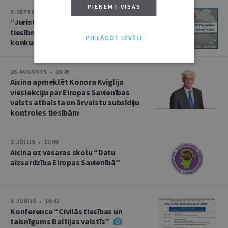
PIEŅEMT VISAS
3. SEPTEMBRIS • 16:01
“Jurista Vārds” aicina jaunos
tiesībniekus pieteikties ikgadējam
PIELĀGOT IZVĒLI
konkursam!
26. AUGUSTS • 16:45
Aicina apmeklēt Konora Kviglija
vieslekciju par Eiropas Savienības
valsts atbalsta un ārvalstu subsīdiju
kontroles tiesībām
2. JŪLIJS • 12:09
Aicina uz vasaras skolu “Datu
aizsardzība Eiropas Savienībā”
4. JŪNIJS • 10:42
Konference “Civilās tiesības un
taisnīgums Baltijas valstīs”