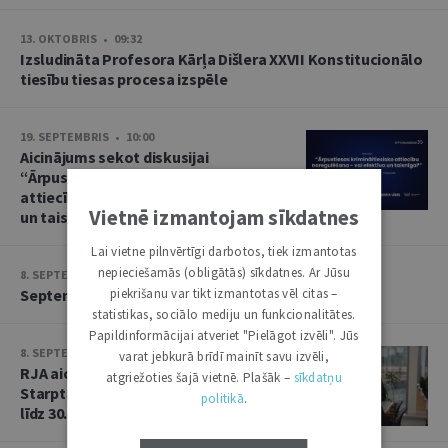
13. OKTOBRIS • 09:32
Izsludināta Profesora Kārļa Dišlera XXVII Konstitucionālo
tiesību tiesas procesa izspēle
19. SEPTEMBRIS • 10:00
Aicinājums sekot diskusijai
“Ārpustiesas krimināltiesisko
attiecību noregulēšana – vai efektīva
Vietnē izmantojam sīkdatnes
un taisnīga?”
Lai vietne pilnvērtīgi darbotos, tiek izmantotas
nepieciešamās (obligātās) sīkdatnes. Ar Jūsu
8. SEPTEMBRIS • 13:14
piekrišanu var tikt izmantotas vēl citas –
Septembra saruna par starptautiskajām tiesībām
statistikas, sociālo mediju un funkcionalitātes.
Papildinformācijai atveriet "Pielāgot izvēli". Jūs
8. SEPTEMBRIS • 13:13
varat jebkurā brīdī mainīt savu izvēli,
RJA aicina iesniegt rakstus Baltijas
atgriežoties šajā vietnē. Plašāk –
sīkdatņu
Starptautisko tiesību gadagrāmatai
politikā
.
līdz 30. septembrim