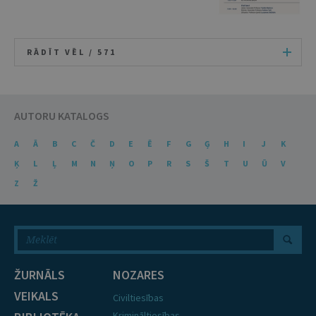
RĀDĪT VĒL /
571
AUTORU KATALOGS
A
Ā
B
C
Č
D
E
Ē
F
G
Ģ
H
I
J
K
Ķ
L
Ļ
M
N
Ņ
O
P
R
S
Š
T
U
Ū
V
Z
Ž
ŽURNĀLS
NOZARES
VEIKALS
Civiltiesības
Krimināltiesības