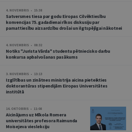
4. NOVEMBRIS • 15:38
Satversmes tiesa par godu Eiropas Cilvēktiesību
konvencijas 75. gadadienai rīkos diskusiju par
pamattiesību aizsardzību drošai un ilgtspējīgai nākotnei
4. NOVEMBRIS • 08:32
Notiks "Jurista Vārda" studentu pētniecisko darbu
konkursa apbalvošanas pasākums
3. NOVEMBRIS • 13:13
Izglītības un zinātnes ministrija aicina pieteikties
doktorantūras stipendijām Eiropas Universitātes
institūtā
14. OKTOBRIS • 11:08
Aicinājums uz Mīkola Romera
universitātes profesora Raimunda
Moisejeva vieslekciju