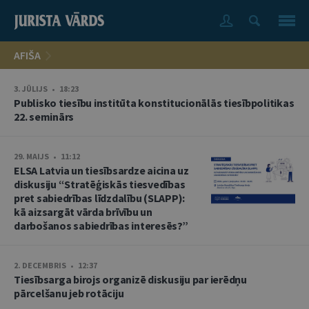
AFIŠA
3. JŪLIJS • 18:23
Publisko tiesību institūta konstitucionālās tiesībpolitikas
22. seminārs
29. MAIJS • 11:12
ELSA Latvia un tiesībsardze aicina uz
diskusiju “Stratēģiskās tiesvedības
pret sabiedrības līdzdalību (SLAPP):
kā aizsargāt vārda brīvību un
darbošanos sabiedrības interesēs?”
2. DECEMBRIS • 12:37
Tiesībsarga birojs organizē diskusiju par ierēdņu
pārcelšanu jeb rotāciju