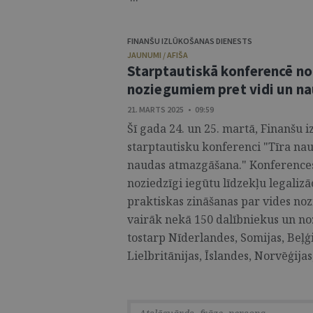
FINANŠU IZLŪKOŠANAS DIENESTS
JAUNUMI / AFIŠA
Starptautiskā konferencē no
noziegumiem pret vidi un n
21. MARTS 2025 • 09:59
Šī gada 24. un 25. martā, Finanšu i
starptautisku konferenci "Tīra nau
naudas atmazgāšana." Konferences 
noziedzīgi iegūtu līdzekļu legaliz
praktiskas zināšanas par vides n
vairāk nekā 150 dalībniekus un no
tostarp Nīderlandes, Somijas, Beļģij
Lielbritānijas, Īslandes, Norvēģijas, 