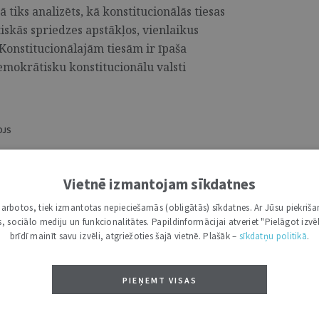
ā tiks analizēts, kā konstitucionālās tiesas
iskās spriedzes apstākļos, vienlaikus
 Konstitucionālajām tiesām ir īpaša
emokrātisku konstitucionālu valsti
OJS
korupcijas jomas tālākizglītotāju
Vietnē izmantojam sīkdatnes
i darbotos, tiek izmantotas nepieciešamās (obligātās) sīkdatnes. Ar Jūsu piekriša
nas birojs (KNAB) aicina valsts un
kas, sociālo mediju un funkcionalitātes. Papildinformācijai atveriet "Pielāgot izvēl
ārstāvjus KNAB pretkorupcijas jomas
brīdī mainīt savu izvēli, atgriežoties šajā vietnē. Plašāk –
sīkdatņu politikā
.
ammas mērķis ir stiprināt pretkorupcijas
 pašvaldību institūciju iesaisti savu
PIEŅEMT VISAS
upcijas jautājumiem. ...