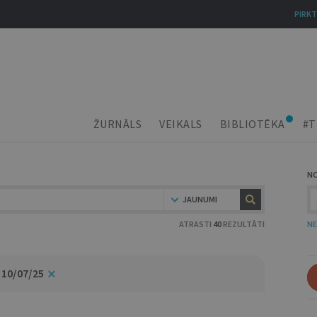
PIRKT
ŽURNĀLS
VEIKALS
BIBLIOTĒKA
#T
N
JAUNUMI
ATRASTI
40
REZULTĀTI
NE
 10/07/25