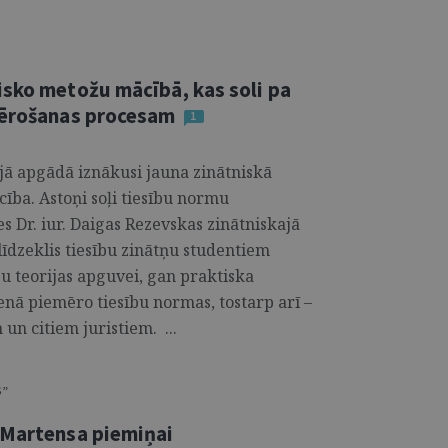
isko metožu mācībā, kas soli pa
emērošanas procesam
1
jā apgādā iznākusi jauna zinātniskā
ība. Astoņi soļi tiesību normu
s Dr. iur. Daigas Rezevskas zinātniskajā
īdzeklis tiesību zinātņu studentiem
u teorijas apguvei, gan praktiska
nā piemēro tiesību normas, tostarp arī –
un citiem juristiem. ...
S”
 Martensa piemiņai