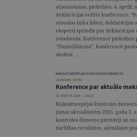
atjaunošanas, piektdien, 4. aprīlī,
deklarācijai veltīta konference: “Ba
atmodas laika līderi, deklarācijas
eksperti spriedīs par deklarācijas
mūsdienās. Konference piektdien pu
“Ziemeļblāzma”. Konferencē piedalī
skolēni. ...
MAKSĀTNESPĒJAS KONTROLES DIENESTS
JAUNUMI / AFIŠA
Konference par aktuālo mak
21. MARTS 2025 • 10:12
Maksātnespējas kontroles dienests
jomas aktualitātēm 2025. gada 3. 
kontroles dienesta pārstāvji un uza
darbības rezultātos, aktuālajos pr
...