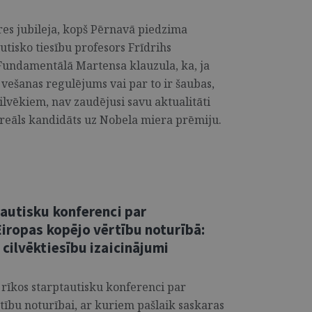
res jubileja, kopš Pērnavā piedzima
utisko tiesību profesors Frīdrihs
Fundamentālā Martensa klauzula, ka, ja
vešanas regulējums vai par to ir šaubas,
ilvēkiem, nav zaudējusi savu aktualitāti
ī reāls kandidāts uz Nobela miera prēmiju.
tautisku konferenci par
iropas kopējo vērtību noturībā:
cilvēktiesību izaicinājumi
a rīkos starptautisku konferenci par
tību noturībai, ar kuriem pašlaik saskaras