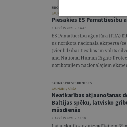
EIROPAS SAVIENĪBAS PAMATTIESĪBU AĢENTŪRA
JAUNUMI / AFIŠA
Piesakies ES Pamattiesību 
3. APRĪLIS 2025 • 14:47
ES Pamattiesību aģentūra (FRA) līd
uz norīkotā nacionālā eksperta (s
(vienlīdzības tiesības un valsts ci
and National Human Rights Protect
norīkotajiem nacionālajiem ekspert
SAEIMAS PRESES DIENESTS
JAUNUMI / AFIŠA
Neatkarības atjaunošanas de
Baltijas spēku, latvisko grib
mūsdienās
2. APRĪLIS 2025 • 13:10
Lai atskatītos uz aizvadītajiem 35