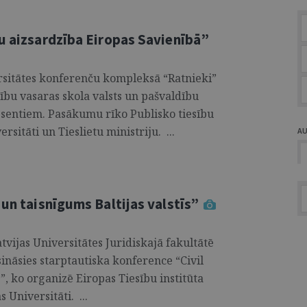
tu aizsardzība Eiropas Savienībā”
versitātes konferenču kompleksā “Ratnieki”
sību vasaras skola valsts un pašvaldību
esentiem. Pasākumu rīko Publisko tiesību
rsitāti un Tieslietu ministriju. ...
A
 un taisnīgums Baltijas valstīs”
atvijas Universitātes Juridiskajā fakultātē
isināsies starptautiska konference “Civil
s”, ko organizē Eiropas Tiesību institūta
 Universitāti. ...