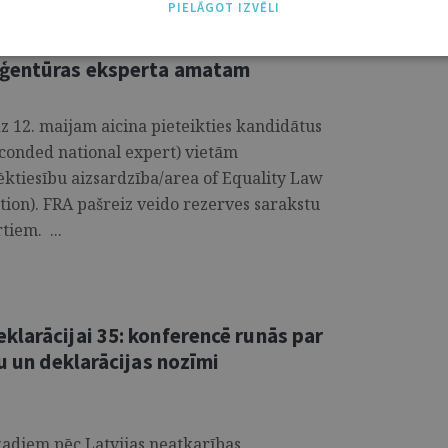
PIELĀGOT IZVĒLI
aģentūras eksperta amatam
z 12. maijam aicina pieteikties kandidātus
econded national expert) vietām
lvēktiesību aizsardzība/area of Equality Law
ion). FRA pašreiz veido rezerves sarakstu
iem. ...
klarācijai 35: konferencē runās par
u un deklarācijas nozīmi
 gadiem pēc Latvijas neatkarības