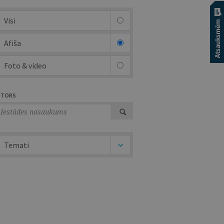
Visi
Afiša
Foto & video
UTORS
Temati