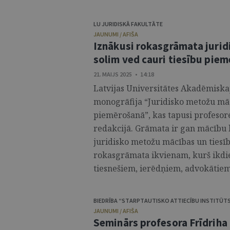
LU JURIDISKĀ FAKULTĀTE
JAUNUMI / AFIŠA
Iznākusi rokasgrāmata jurid
solim ved cauri tiesību pi
21. MAIJS 2025 • 14:18
Latvijas Universitātes Akadēmiska
monogrāfija “Juridisko metožu māc
piemērošanā”, kas tapusi profesore
redakcijā. Grāmata ir gan mācību l
juridisko metožu mācības un tiesīb
rokasgrāmata ikvienam, kurš ikdie
tiesnešiem, ierēdņiem, advokātiem 
BIEDRĪBA “STARPTAUTISKO ATTIECĪBU INSTITŪT
JAUNUMI / AFIŠA
Seminārs profesora Frīdriha