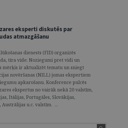
zares eksperti diskutēs par
audas atmazgāšanu
zlūkošanas dienests (FID) organizēs
da, tīra vide: Noziegumi pret vidi un
mērķis ir aktualizēt tematu un sniegt
ācijas novēršanas (NILL) jomas ekspertiem
oziegumu apkarošanu. Konference pulcēs
zares ekspertus no vairāk nekā 20 valstīm,
as, Itālijas, Portugāles, Slovākijas,
Austrālijas u.c. valstīm. ...