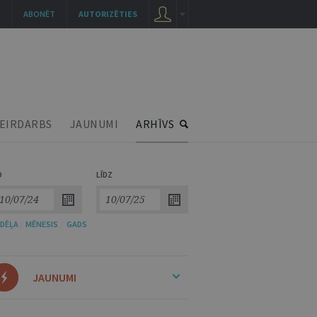
ABONĒT
AUTORIZĒTIES
EIRDARBS
JAUNUMI
ARHĪVS
O
LĪDZ
DĒĻA
/
MĒNESIS
/
GADS
JAUNUMI