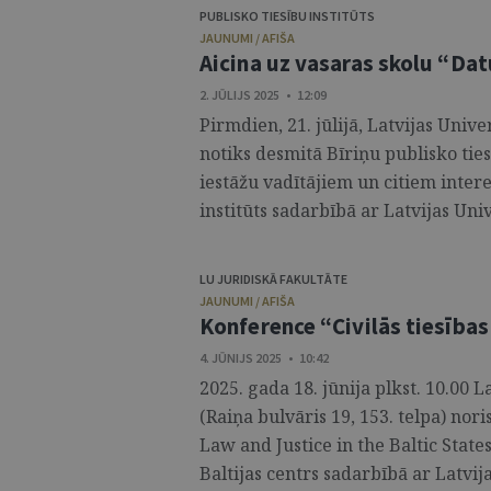
PUBLISKO TIESĪBU INSTITŪTS
JAUNUMI / AFIŠA
Aicina uz vasaras skolu “Da
2. JŪLIJS 2025 • 12:09
Pirmdien, 21. jūlijā, Latvijas Uni
notiks desmitā Bīriņu publisko tie
iestāžu vadītājiem un citiem inter
institūts sadarbībā ar Latvijas Unive
LU JURIDISKĀ FAKULTĀTE
JAUNUMI / AFIŠA
Konference “Civilās tiesības
4. JŪNIJS 2025 • 10:42
2025. gada 18. jūnija plkst. 10.00 L
(Raiņa bulvāris 19, 153. telpa) nor
Law and Justice in the Baltic State
Baltijas centrs sadarbībā ar Latvijas