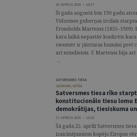
23. APRĪLIS 2025 • 10:57
Šī gada augustā būs 190 gadu atce
Vidzemes guberņas izcilais starpta
Fromholds Martenss (1835–1909). 
kara laikā nepastāv konkrēts kara 
vienmēr ir jāizturas humāni pret c
arī mūsdienās. F. Martenss bija ar
...
SATVERSMES TIESA
JAUNUMI / AFIŠA
Satversmes tiesa rīko starp
konstitucionālo tiesu lomu E
demokrātijas, tiesiskuma un 
17. APRĪLIS 2025 • 10:23
Šā gada 25. aprīlī Satversmes ties
izaicinājumiem kopējo Eiropas vēr