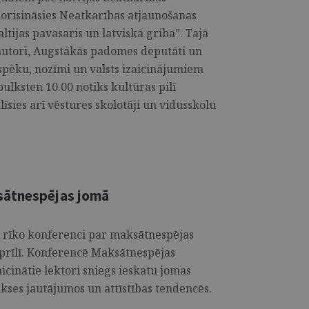
 norisināsies Neatkarības atjaunošanas
ltijas pavasaris un latviskā griba”. Tajā
 autori, Augstākās padomes deputāti un
 spēku, nozīmi un valsts izaicinājumiem
lksten 10.00 notiks kultūras pilī
sies arī vēstures skolotāji un vidusskolu
sātnespējas jomā
 rīko konferenci par maksātnespējas
aprīlī. Konferencē Maksātnespējas
icinātie lektori sniegs ieskatu jomas
akses jautājumos un attīstības tendencēs.