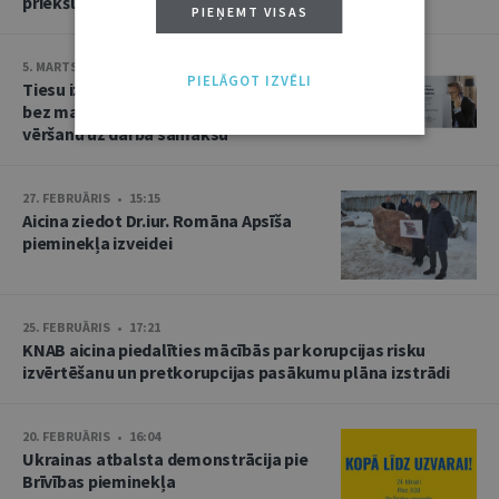
priekšlasījums
PIEŅEMT VISAS
5. MARTS • 10:25
PIELĀGOT IZVĒLI
Tiesu izpildītāju dienā iedzīvotājus
bez maksas konsultēs par piedziņas
vēršanu uz darba samaksu
27. FEBRUĀRIS • 15:15
Aicina ziedot Dr.iur. Romāna Apsīša
pieminekļa izveidei
25. FEBRUĀRIS • 17:21
KNAB aicina piedalīties mācībās par korupcijas risku
izvērtēšanu un pretkorupcijas pasākumu plāna izstrādi
20. FEBRUĀRIS • 16:04
Ukrainas atbalsta demonstrācija pie
Brīvības pieminekļa