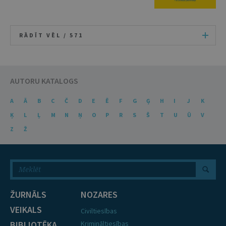
RĀDĪT VĒL /
571
AUTORU KATALOGS
A
Ā
B
C
Č
D
E
Ē
F
G
Ģ
H
I
J
K
Ķ
L
Ļ
M
N
Ņ
O
P
R
S
Š
T
U
Ū
V
Z
Ž
ŽURNĀLS
NOZARES
VEIKALS
Civiltiesības
BIBLIOTĒKA
Krimināltiesības