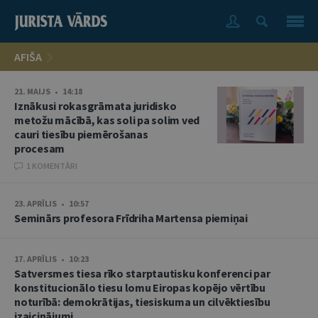
AFIŠA
21. MAIJS • 14:18
Iznākusi rokasgrāmata juridisko
metožu mācībā, kas soli pa solim ved
cauri tiesību piemērošanas
procesam
1 KOMENTĀRI
23. APRĪLIS • 10:57
Seminārs profesora Frīdriha Martensa piemiņai
17. APRĪLIS • 10:23
Satversmes tiesa rīko starptautisku konferenci par
konstitucionālo tiesu lomu Eiropas kopējo vērtību
noturībā: demokrātijas, tiesiskuma un cilvēktiesību
izaicinājumi