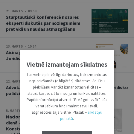
21. MARTS • 09:59
Starptautiskā konferencē nozares
eksperti diskutēs par noziegumiem
pret vidi un naudas atmazgāšanu
13. MARTS • 10:54
Aicina pieteikties praksē EST
Juridiskās tulkošanas direkcijā
Vietnē izmantojam sīkdatnes
Lai vietne pilnvērtīgi darbotos, tiek izmantotas
nepieciešamās (obligātās) sīkdatnes. Ar Jūsu
12. MARTS • 15:49
Advokatūras dienās – iespēja saņemt bezmaksas juridisko
piekrišanu var tikt izmantotas vēl citas –
palīdzību. Iedzīvotājus aicina iepriekš pieteikties
statistikas, sociālo mediju un funkcionalitātes.
Papildinformācijai atveriet "Pielāgot izvēli". Jūs
varat jebkurā brīdī mainīt savu izvēli,
5. MARTS • 10:40
atgriežoties šajā vietnē. Plašāk –
sīkdatņu
Nacionālās pretošanās kustības
politikā
.
dienā - jau trešais profesora
Konstantīna Čakstes demokrātijas