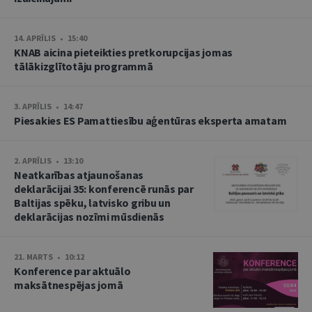
14. APRĪLIS • 15:40
KNAB aicina pieteikties pretkorupcijas jomas
tālākizglītotāju programmā
3. APRĪLIS • 14:47
Piesakies ES Pamattiesību aģentūras eksperta amatam
2. APRĪLIS • 13:10
Neatkarības atjaunošanas
deklarācijai 35: konferencē runās par
Baltijas spēku, latvisko gribu un
deklarācijas nozīmi mūsdienās
21. MARTS • 10:12
Konference par aktuālo
maksātnespējas jomā