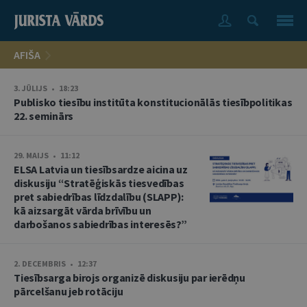
AFIŠA
3. JŪLIJS • 18:23
Publisko tiesību institūta konstitucionālās tiesībpolitikas
22. seminārs
29. MAIJS • 11:12
ELSA Latvia un tiesībsardze aicina uz
diskusiju “Stratēģiskās tiesvedības
pret sabiedrības līdzdalību (SLAPP):
kā aizsargāt vārda brīvību un
darbošanos sabiedrības interesēs?”
2. DECEMBRIS • 12:37
Tiesībsarga birojs organizē diskusiju par ierēdņu
pārcelšanu jeb rotāciju