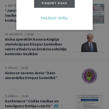
PIEŅEMT VISAS
3. SEPTEMBRIS • 16:01
“Jurista Vārds” aicina jaunos
tiesībniekus pieteikties ikgadējam
PIELĀGOT IZVĒLI
konkursam!
26. AUGUSTS • 16:45
Aicina apmeklēt Konora Kviglija
vieslekciju par Eiropas Savienības
valsts atbalsta un ārvalstu subsīdiju
kontroles tiesībām
2. JŪLIJS • 12:09
Aicina uz vasaras skolu “Datu
aizsardzība Eiropas Savienībā”
4. JŪNIJS • 10:42
Konference “Civilās tiesības un
taisnīgums Baltijas valstīs”