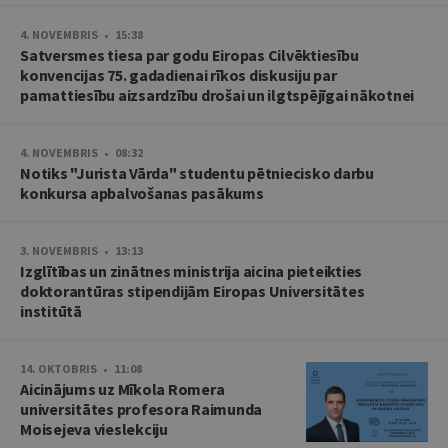
4. NOVEMBRIS • 15:38
Satversmes tiesa par godu Eiropas Cilvēktiesību
konvencijas 75. gadadienai rīkos diskusiju par
pamattiesību aizsardzību drošai un ilgtspējīgai nākotnei
4. NOVEMBRIS • 08:32
Notiks "Jurista Vārda" studentu pētniecisko darbu
konkursa apbalvošanas pasākums
3. NOVEMBRIS • 13:13
Izglītības un zinātnes ministrija aicina pieteikties
doktorantūras stipendijām Eiropas Universitātes
institūtā
14. OKTOBRIS • 11:08
Aicinājums uz Mīkola Romera
universitātes profesora Raimunda
Moisejeva vieslekciju