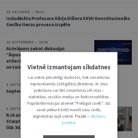
13. OKTOBRIS • 09:32
Izsludināta Profesora Kārļa Dišlera XXVII Konstitucionālo
tiesību tiesas procesa izspēle
19. SEPTEMBRIS • 10:00
Aicinājums sekot diskusijai
“Ārpustiesas krimināltiesisko
attiecību noregulēšana – vai efektīva
Vietnē izmantojam sīkdatnes
un taisnīga?”
Lai vietne pilnvērtīgi darbotos, tiek izmantotas
nepieciešamās (obligātās) sīkdatnes. Ar Jūsu
8. SEPTEMBRIS • 13:14
piekrišanu var tikt izmantotas vēl citas –
Septembra saruna par starptautiskajām tiesībām
statistikas, sociālo mediju un funkcionalitātes.
Papildinformācijai atveriet "Pielāgot izvēli". Jūs
8. SEPTEMBRIS • 13:13
varat jebkurā brīdī mainīt savu izvēli,
RJA aicina iesniegt rakstus Baltijas
atgriežoties šajā vietnē. Plašāk –
sīkdatņu
Starptautisko tiesību gadagrāmatai
politikā
.
līdz 30. septembrim