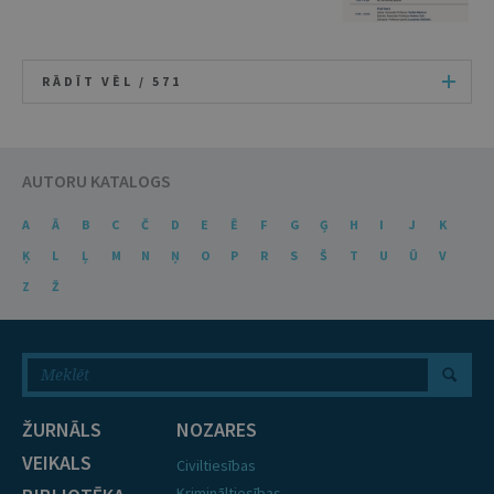
RĀDĪT VĒL /
571
AUTORU KATALOGS
A
Ā
B
C
Č
D
E
Ē
F
G
Ģ
H
I
J
K
Ķ
L
Ļ
M
N
Ņ
O
P
R
S
Š
T
U
Ū
V
Z
Ž
ŽURNĀLS
NOZARES
VEIKALS
Civiltiesības
Krimināltiesības