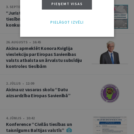
PIEŅEMT VISAS
3. SEPTEMBRIS • 16:01
“Jurista Vārds” aicina jaunos
tiesībniekus pieteikties ikgadējam
PIELĀGOT IZVĒLI
konkursam!
26. AUGUSTS • 16:45
Aicina apmeklēt Konora Kviglija
vieslekciju par Eiropas Savienības
valsts atbalsta un ārvalstu subsīdiju
kontroles tiesībām
2. JŪLIJS • 12:09
Aicina uz vasaras skolu “Datu
aizsardzība Eiropas Savienībā”
4. JŪNIJS • 10:42
Konference “Civilās tiesības un
taisnīgums Baltijas valstīs”