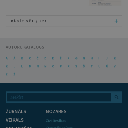
RĀDĪT VĒL /
571
AUTORU KATALOGS
A
Ā
B
C
Č
D
E
Ē
F
G
Ģ
H
I
J
K
Ķ
L
Ļ
M
N
Ņ
O
P
R
S
Š
T
U
Ū
V
Z
Ž
ŽURNĀLS
NOZARES
VEIKALS
Civiltiesības
Krimināltiesības