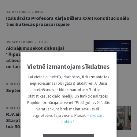
13. OKTOBRIS • 09:32
Izsludināta Profesora Kārļa Dišlera XXVII Konstitucionālo
tiesību tiesas procesa izspēle
19. SEPTEMBRIS • 10:00
Aicinājums sekot diskusijai
“Ārpustiesas krimināltiesisko
attiecību noregulēšana – vai efektīva
Vietnē izmantojam sīkdatnes
un taisnīga?”
Lai vietne pilnvērtīgi darbotos, tiek izmantotas
nepieciešamās (obligātās) sīkdatnes. Ar Jūsu
8. SEPTEMBRIS • 13:14
piekrišanu var tikt izmantotas vēl citas –
Septembra saruna par starptautiskajām tiesībām
statistikas, sociālo mediju un funkcionalitātes.
Papildinformācijai atveriet "Pielāgot izvēli". Jūs
8. SEPTEMBRIS • 13:13
varat jebkurā brīdī mainīt savu izvēli,
RJA aicina iesniegt rakstus Baltijas
atgriežoties šajā vietnē. Plašāk –
sīkdatņu
Starptautisko tiesību gadagrāmatai
politikā
.
līdz 30. septembrim