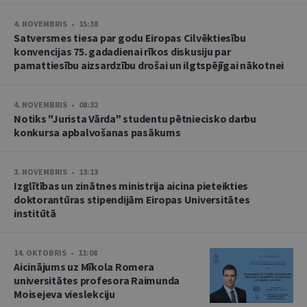
4. NOVEMBRIS • 15:38
Satversmes tiesa par godu Eiropas Cilvēktiesību
konvencijas 75. gadadienai rīkos diskusiju par
pamattiesību aizsardzību drošai un ilgtspējīgai nākotnei
4. NOVEMBRIS • 08:32
Notiks "Jurista Vārda" studentu pētniecisko darbu
konkursa apbalvošanas pasākums
3. NOVEMBRIS • 13:13
Izglītības un zinātnes ministrija aicina pieteikties
doktorantūras stipendijām Eiropas Universitātes
institūtā
14. OKTOBRIS • 11:08
Aicinājums uz Mīkola Romera
universitātes profesora Raimunda
Moisejeva vieslekciju