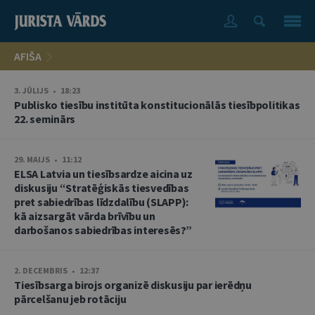
AFIŠA
3. JŪLIJS • 18:23
Publisko tiesību institūta konstitucionālās tiesībpolitikas
22. seminārs
29. MAIJS • 11:12
ELSA Latvia un tiesībsardze aicina uz
diskusiju “Stratēģiskās tiesvedības
pret sabiedrības līdzdalību (SLAPP):
kā aizsargāt vārda brīvību un
darbošanos sabiedrības interesēs?”
2. DECEMBRIS • 12:37
Tiesībsarga birojs organizē diskusiju par ierēdņu
pārcelšanu jeb rotāciju