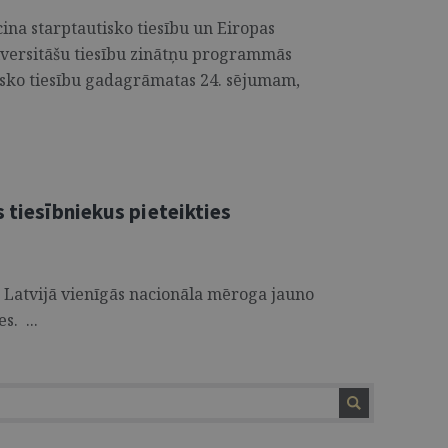
cina starptautisko tiesību un Eiropas
niversitāšu tiesību zinātņu programmās
tisko tiesību gadagrāmatas 24. sējumam,
s tiesībniekus pieteikties
o Latvijā vienīgās nacionāla mēroga jauno
s. ...