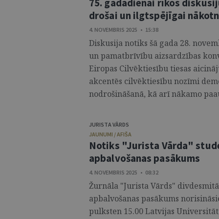
75. gadadienai rīkos diskusi
drošai un ilgtspējīgai nākotn
4. NOVEMBRIS 2025 • 15:38
Diskusija notiks šā gada 28. novemb
un pamatbrīvību aizsardzības konv
Eiropas Cilvēktiesību tiesas aici
akcentēs cilvēktiesību nozīmi demo
nodrošināšanā, kā arī nākamo paau
JURISTA VĀRDS
JAUNUMI / AFIŠA
Notiks "Jurista Vārda" stud
apbalvošanas pasākums
4. NOVEMBRIS 2025 • 08:32
Žurnāla "Jurista Vārds" divdesmit
apbalvošanas pasākums norisināsies
pulksten 15.00 Latvijas Universitāt