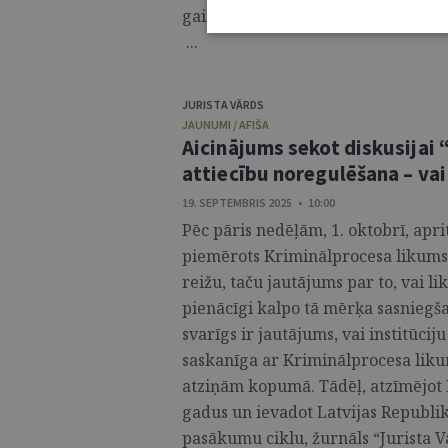
gaidāma spraiga un patiesi intere
...
JURISTA VĀRDS
JAUNUMI / AFIŠA
Aicinājums sekot diskusijai 
attiecību noregulēšana – vai
19. SEPTEMBRIS 2025 • 10:00
Pēc pāris nedēļām, 1. oktobrī, aprit
piemērots Kriminālprocesa likums. 
reižu, taču jautājums par to, vai li
pienācīgi kalpo tā mērķa sasniegša
svarīgs ir jautājums, vai institūci
saskanīga ar Kriminālprocesa liku
atziņām kopumā. Tādēļ, atzīmējot
gadus un ievadot Latvijas Republik
pasākumu ciklu, žurnāls “Jurista 