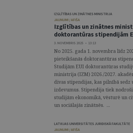
IZGLĪTĪBAS UN ZINĀTNES MINISTRIJA
JAUNUMI / AFIŠA
Izglītības un zinātnes minist
doktorantūras stipendijām E
3. NOVEMBRIS 2025 • 13:13
No 2025. gada 1. novembra līdz 202
pieteikšanās doktorantūras stipend
Studijām EUI doktorantūras studij
ministrija (IZM) 2026./2027. akad
divas stipendijas, kas pilnībā sed
izdevumus. Stipendija tiek nodroš
studijām ekonomikā, vēsturē un civil
un sociālajās zinātnēs. ...
LATVIJAS UNIVERSITĀTES JURIDISKĀ FAKULTĀTE
JAUNUMI / AFIŠA