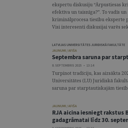
ekspertu diskusiju “Ārpustiesas kr
efektīva un taisnīga?”. To vadīs un
kriminālprocesa tiesību eksperte p
Visi interesenti diskusijai varēs seko
LATVIJAS UNIVERSITĀTES JURIDISKĀ FAKULTĀTE
JAUNUMI / AFIŠA
Septembra saruna par starp
8. SEPTEMBRIS 2025 • 13:14
Turpinot tradīciju, kas aizsākta 20
Universitātes (LU) Juridiskā faku
saruna par starptautiskajām tiesīb
JAUNUMI / AFIŠA
RJA aicina iesniegt rakstus 
gadagrāmatai līdz 30. sept