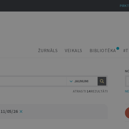
PIRKT
ŽURNĀLS
VEIKALS
BIBLIOTĒKA
#T
N
JAUNUMI
ATRASTI
14
REZULTĀTI
NE
 11/05/26