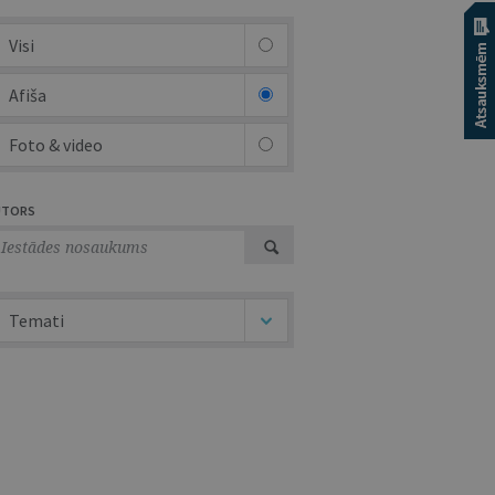
Visi
Afiša
Foto & video
UTORS
Temati