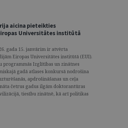
rija aicina pieteikties
iropas Universitātes institūtā
6. gada 15. janvārim ir atvērta
ijām Eiropas Universitātes institūtā (EUI).
u programmās Izglītības un zinātnes
ēmiskajā gadā atlases konkursā nodrošina
z uzturēšanās, apdrošināšanas un ceļa
ināta četrus gadus ilgām doktorantūras
izācijā, tiesību zinātnē, kā arī politikas