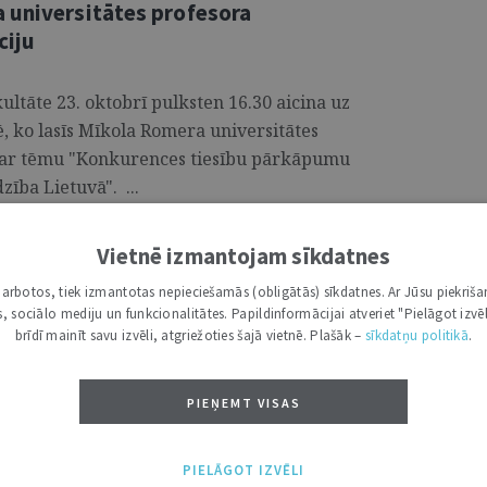
 universitātes profesora
ciju
kultāte 23. oktobrī pulksten 16.30 aicina uz
ē, ko lasīs Mīkola Romera universitātes
par tēmu "Konkurences tiesību pārkāpumu
ība Lietuvā". ...
Vietnē izmantojam sīkdatnes
 ORGANIZATORI
i darbotos, tiek izmantotas nepieciešamās (obligātās) sīkdatnes. Ar Jūsu piekriša
Dišlera XXVII Konstitucionālo
kas, sociālo mediju un funkcionalitātes. Papildinformācijai atveriet "Pielāgot izvēl
le
brīdī mainīt savu izvēli, atgriežoties šajā vietnē. Plašāk –
sīkdatņu politikā
.
ofesora Kārļa Dišlera Konstitucionālo
PIEŅEMT VISAS
īmējot tiešām nozīmīgu un gaidītu
nāļu un studentu vidū. Izspēles mutvārdu
PIELĀGOT IZVĒLI
enas garumā 13. decembrī, kur, protams,