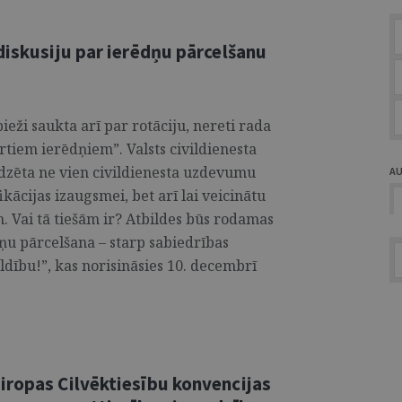
diskusiju par ierēdņu pārcelšanu
ieži saukta arī par rotāciju, nereti rada
rtiem ierēdņiem”. Valsts civildienesta
edzēta ne vien civildienesta uzdevumu
A
ikācijas izaugsmei, bet arī lai veicinātu
m. Vai tā tiešām ir? Atbildes būs rodamas
dņu pārcelšana – starp sabiedrības
aldību!”, kas norisināsies 10. decembrī
iropas Cilvēktiesību konvencijas