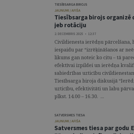
TIESĪBSARGA BIROJS
JAUNUMI / AFIŠA
Tiesībsarga birojs organizē 
jeb rotāciju
2. DECEMBRIS 2025 • 12:37
Civildienesta ierēdņu pārcelšana, b
iespaidu par “izrēķināšanos ar neē
likums gan noteic ko citu – tā par
efektīvai izpildei un ierēdņa kvalif
sabiedrības uzticību civildienesta
Tiesībsarga biroja diskusijā “Ierē
uzticību, efektivitāti un labu pārv
plkst. 14.00 – 16.30. ...
SATVERSMES TIESA
JAUNUMI / AFIŠA
Satversmes tiesa par godu E