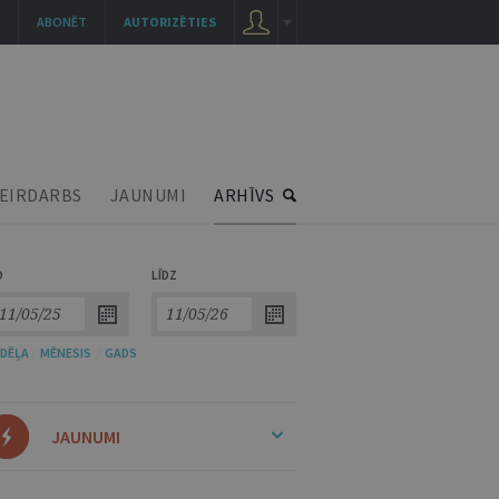
ABONĒT
AUTORIZĒTIES
EIRDARBS
JAUNUMI
ARHĪVS
O
LĪDZ
DĒĻA
/
MĒNESIS
/
GADS
JAUNUMI