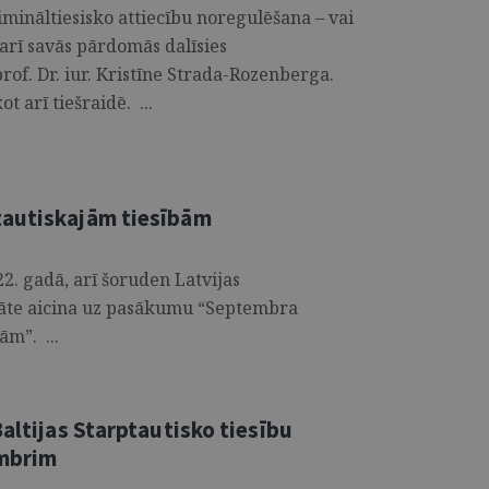
imināltiesisko attiecību noregulēšana – vai
 arī savās pārdomās dalīsies
rof. Dr. iur. Kristīne Strada-Rozenberga.
t arī tiešraidē. ...
tautiskajām tiesībām
22. gadā, arī šoruden Latvijas
ltāte aicina uz pasākumu “Septembra
ām”. ...
Baltijas Starptautisko tiesību
embrim