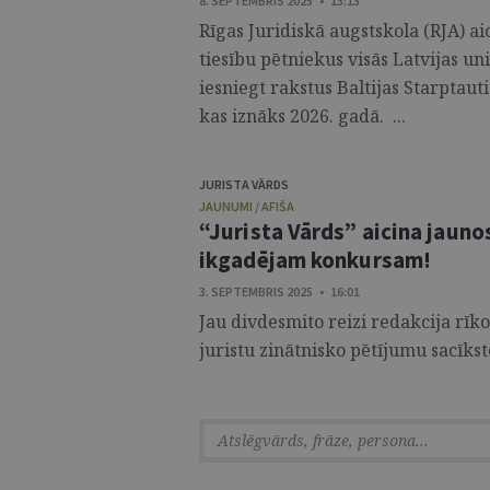
8. SEPTEMBRIS 2025 • 13:13
Rīgas Juridiskā augstskola (RJA) ai
tiesību pētniekus visās Latvijas u
iesniegt rakstus Baltijas Starptau
kas iznāks 2026. gadā. ...
JURISTA VĀRDS
JAUNUMI / AFIŠA
“Jurista Vārds” aicina jauno
ikgadējam konkursam!
3. SEPTEMBRIS 2025 • 16:01
Jau divdesmito reizi redakcija rīk
juristu zinātnisko pētījumu sacīkste