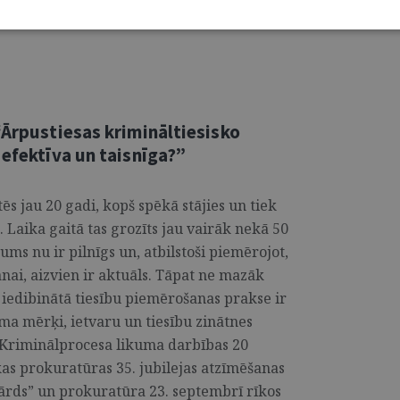
santa cīņa par uzvarētāju komandas titulu!
“Ārpustiesas krimināltiesisko
 efektīva un taisnīga?”
ēs jau 20 gadi, kopš spēkā stājies un tiek
Laika gaitā tas grozīts jau vairāk nekā 50
kums nu ir pilnīgs un, atbilstoši piemērojot,
nai, aizvien ir aktuāls. Tāpat ne mazāk
ju iedibinātā tiesību piemērošanas prakse ir
ma mērķi, ietvaru un tiesību zinātnes
 Kriminālprocesa likuma darbības 20
as prokuratūras 35. jubilejas atzīmēšanas
Vārds” un prokuratūra 23. septembrī rīkos