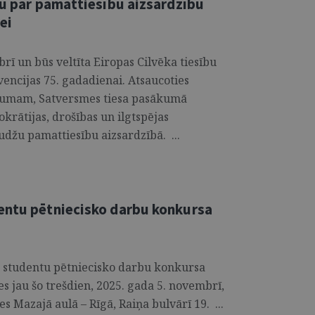
ju par pamattiesību aizsardzību
ei
rī un būs veltīta Eiropas Cilvēka tiesību
encijas 75. gadadienai. Atsaucoties
nājumam, Satversmes tiesa pasākumā
krātijas, drošības un ilgtspējas
džu pamattiesību aizsardzībā. ...
entu pētniecisko darbu konkursa
ā studentu pētniecisko darbu konkursa
 jau šo trešdien, 2025. gada 5. novembrī,
es Mazajā aulā – Rīgā, Raiņa bulvārī 19. ...