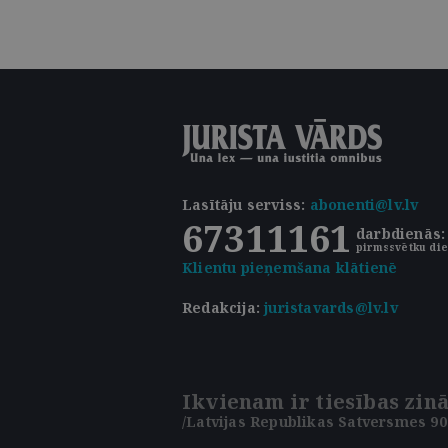
Lasītāju serviss
:
abonenti@lv.lv
67311161
darbdienās: 
pirmssvētku die
Klientu pieņemšana klātienē
Redakcija:
juristavards@lv.lv
Ikvienam ir tiesības zinā
/Latvijas Republikas Satversmes 90.