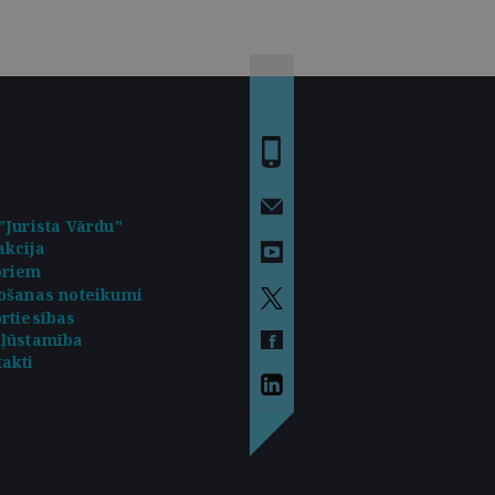
"Jurista Vārdu"
kcija
oriem
ošanas noteikumi
rtiesības
kļūstamība
akti