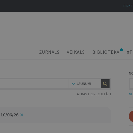
PIRKT
ŽURNĀLS
VEIKALS
BIBLIOTĒKA
#T
N
JAUNUMI
ATRASTI
1
REZULTĀTI
NE
 10/06/26