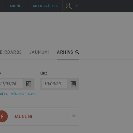
ABONĒT
AUTORIZĒTIES
EIRDARBS
JAUNUMI
ARHĪVS
O
LĪDZ
DĒĻA
/
MĒNESIS
/
GADS
JAUNUMI