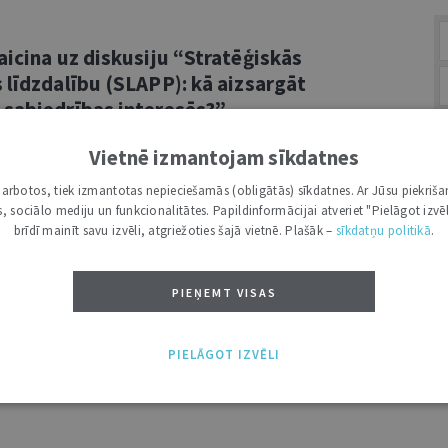
aicina uz diskusiju “Stratēģiskās
 līdzdalību (SLAPP): kā aizsargāt
 sabiedrības interesēs?”
Vietnē izmantojam sīkdatnes
sociācija (ELSA Latvia) sadarbībā ar
uz klātienes diskusiju “Stratēģiskās
i darbotos, tiek izmantotas nepieciešamās (obligātās) sīkdatnes. Ar Jūsu piekriša
A
kas, sociālo mediju un funkcionalitātes. Papildinformācijai atveriet "Pielāgot izvēl
alību (SLAPP): kā aizsargāt vārda brīvību
brīdī mainīt savu izvēli, atgriežoties šajā vietnē. Plašāk –
sīkdatņu politikā
.
?”. ...
PIEŅEMT VISAS
PIELĀGOT IZVĒLI