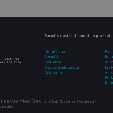
Žurnāls tiesiskai domai un praksei
Abonēšana
Par 
Žurnāli
Reda
8.30–17.00
Reklāma
Aut
nās: 8.30–15.00
Darba sludinājumi
Liet
Grāmatas
Auto
Pie
Kont
t savas tiesības
© VSIA "Latvijas Vēstnesis"
 pants/