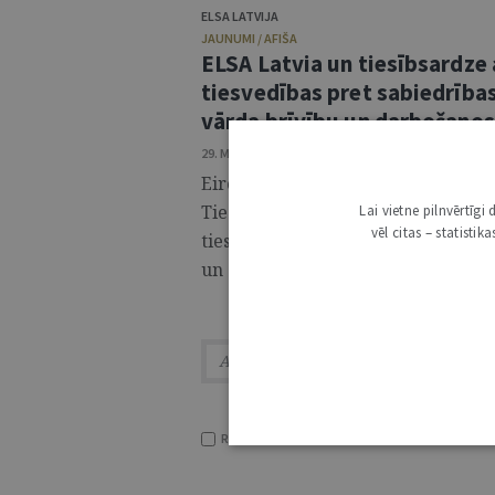
ELSA LATVIJA
JAUNUMI / AFIŠA
ELSA Latvia un tiesībsardze 
tiesvedības pret sabiedrības
vārda brīvību un darbošanos
29. MAIJS 2026 • 11:12
Eiropas Tiesību zinātņu studentu a
Tiesībsarga biroju 2. jūnijā aicina 
Lai vietne pilnvērtīg
vēl citas – statisti
tiesvedības pret sabiedrības līdzd
un darbošanos sabiedrības interesēs
RĀDĪT TIKAI VIRSRAKSTUS