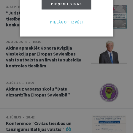
PIEŅEMT VISAS
3. SEPTEMBRIS • 16:01
“Jurista Vārds” aicina jaunos
tiesībniekus pieteikties ikgadējam
PIELĀGOT IZVĒLI
konkursam!
26. AUGUSTS • 16:45
Aicina apmeklēt Konora Kviglija
vieslekciju par Eiropas Savienības
valsts atbalsta un ārvalstu subsīdiju
kontroles tiesībām
2. JŪLIJS • 12:09
Aicina uz vasaras skolu “Datu
aizsardzība Eiropas Savienībā”
4. JŪNIJS • 10:42
Konference “Civilās tiesības un
taisnīgums Baltijas valstīs”