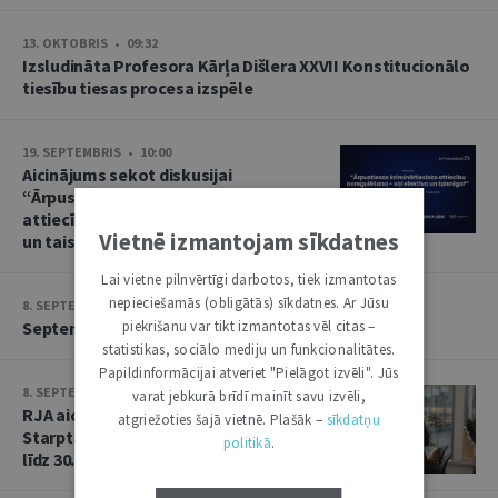
13. OKTOBRIS • 09:32
Izsludināta Profesora Kārļa Dišlera XXVII Konstitucionālo
tiesību tiesas procesa izspēle
19. SEPTEMBRIS • 10:00
Aicinājums sekot diskusijai
“Ārpustiesas krimināltiesisko
attiecību noregulēšana – vai efektīva
Vietnē izmantojam sīkdatnes
un taisnīga?”
Lai vietne pilnvērtīgi darbotos, tiek izmantotas
nepieciešamās (obligātās) sīkdatnes. Ar Jūsu
8. SEPTEMBRIS • 13:14
piekrišanu var tikt izmantotas vēl citas –
Septembra saruna par starptautiskajām tiesībām
statistikas, sociālo mediju un funkcionalitātes.
Papildinformācijai atveriet "Pielāgot izvēli". Jūs
8. SEPTEMBRIS • 13:13
varat jebkurā brīdī mainīt savu izvēli,
RJA aicina iesniegt rakstus Baltijas
atgriežoties šajā vietnē. Plašāk –
sīkdatņu
Starptautisko tiesību gadagrāmatai
politikā
.
līdz 30. septembrim