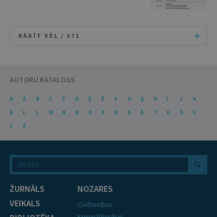
RĀDĪT VĒL /
571
AUTORU KATALOGS
A
Ā
B
C
Č
D
E
Ē
F
G
Ģ
H
I
J
K
Ķ
L
Ļ
M
N
Ņ
O
P
R
S
Š
T
U
Ū
V
Z
Ž
ŽURNĀLS
NOZARES
VEIKALS
Civiltiesības
Krimināltiesības