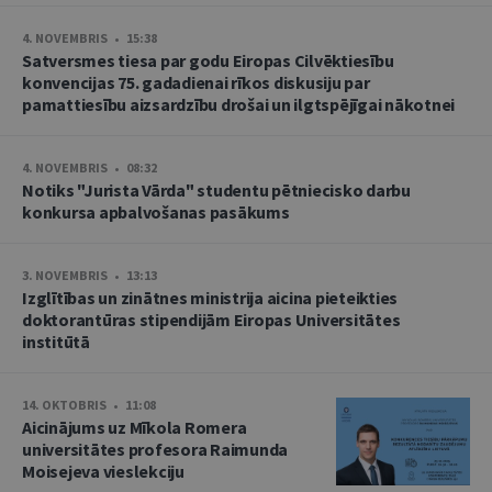
4. NOVEMBRIS • 15:38
Satversmes tiesa par godu Eiropas Cilvēktiesību
konvencijas 75. gadadienai rīkos diskusiju par
pamattiesību aizsardzību drošai un ilgtspējīgai nākotnei
4. NOVEMBRIS • 08:32
Notiks "Jurista Vārda" studentu pētniecisko darbu
konkursa apbalvošanas pasākums
3. NOVEMBRIS • 13:13
Izglītības un zinātnes ministrija aicina pieteikties
doktorantūras stipendijām Eiropas Universitātes
institūtā
14. OKTOBRIS • 11:08
Aicinājums uz Mīkola Romera
universitātes profesora Raimunda
Moisejeva vieslekciju