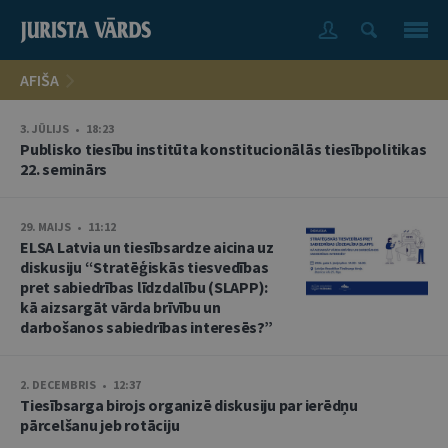
AFIŠA
3. JŪLIJS • 18:23
Publisko tiesību institūta konstitucionālās tiesībpolitikas
22. seminārs
29. MAIJS • 11:12
ELSA Latvia un tiesībsardze aicina uz
diskusiju “Stratēģiskās tiesvedības
pret sabiedrības līdzdalību (SLAPP):
kā aizsargāt vārda brīvību un
darbošanos sabiedrības interesēs?”
2. DECEMBRIS • 12:37
Tiesībsarga birojs organizē diskusiju par ierēdņu
pārcelšanu jeb rotāciju