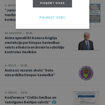
PIEŅEMT VISAS
3. SEPTEMBRIS • 16:01
“Jurista Vārds” aicina jaunos
tiesībniekus pieteikties ikgadējam
PIELĀGOT IZVĒLI
konkursam!
26. AUGUSTS • 16:45
Aicina apmeklēt Konora Kviglija
vieslekciju par Eiropas Savienības
valsts atbalsta un ārvalstu subsīdiju
kontroles tiesībām
2. JŪLIJS • 12:09
Aicina uz vasaras skolu “Datu
aizsardzība Eiropas Savienībā”
4. JŪNIJS • 10:42
Konference “Civilās tiesības un
taisnīgums Baltijas valstīs”