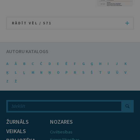
RĀDĪT VĒL /
571
AUTORU KATALOGS
A
Ā
B
C
Č
D
E
Ē
F
G
Ģ
H
I
J
K
Ķ
L
Ļ
M
N
Ņ
O
P
R
S
Š
T
U
Ū
V
Z
Ž
ŽURNĀLS
NOZARES
VEIKALS
Civiltiesības
Krimināltiesības