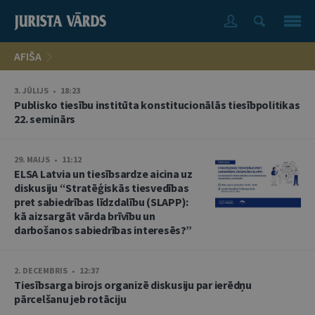
AFIŠA
3. JŪLIJS • 18:23
Publisko tiesību institūta konstitucionālās tiesībpolitikas
22. seminārs
29. MAIJS • 11:12
ELSA Latvia un tiesībsardze aicina uz
diskusiju “Stratēģiskās tiesvedības
pret sabiedrības līdzdalību (SLAPP):
kā aizsargāt vārda brīvību un
darbošanos sabiedrības interesēs?”
2. DECEMBRIS • 12:37
Tiesībsarga birojs organizē diskusiju par ierēdņu
pārcelšanu jeb rotāciju