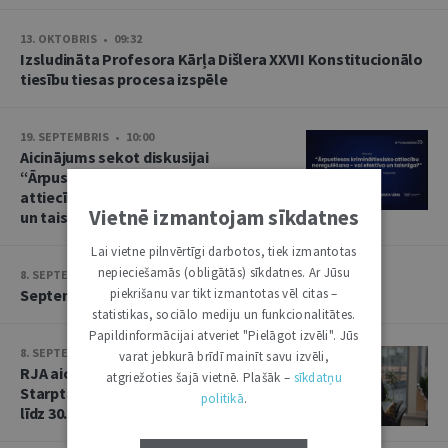
13. OKTOBRIS • 09:32
Izsludināta Profesora Kārļa Dišlera XXVII Konstitucionālo
tiesību tiesas procesa izspēle
19. SEPTEMBRIS • 10:00
Aicinājums sekot diskusijai
“Ārpustiesas krimināltiesisko
attiecību noregulēšana – vai efektīva
Vietnē izmantojam sīkdatnes
un taisnīga?”
Lai vietne pilnvērtīgi darbotos, tiek izmantotas
nepieciešamās (obligātās) sīkdatnes. Ar Jūsu
8. SEPTEMBRIS • 13:14
piekrišanu var tikt izmantotas vēl citas –
Septembra saruna par starptautiskajām tiesībām
statistikas, sociālo mediju un funkcionalitātes.
Papildinformācijai atveriet "Pielāgot izvēli". Jūs
8. SEPTEMBRIS • 13:13
varat jebkurā brīdī mainīt savu izvēli,
RJA aicina iesniegt rakstus Baltijas
atgriežoties šajā vietnē. Plašāk –
sīkdatņu
Starptautisko tiesību gadagrāmatai
politikā
.
līdz 30. septembrim