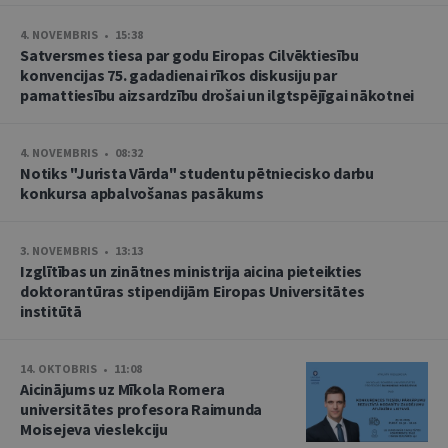
4. NOVEMBRIS • 15:38
Satversmes tiesa par godu Eiropas Cilvēktiesību
konvencijas 75. gadadienai rīkos diskusiju par
pamattiesību aizsardzību drošai un ilgtspējīgai nākotnei
4. NOVEMBRIS • 08:32
Notiks "Jurista Vārda" studentu pētniecisko darbu
konkursa apbalvošanas pasākums
3. NOVEMBRIS • 13:13
Izglītības un zinātnes ministrija aicina pieteikties
doktorantūras stipendijām Eiropas Universitātes
institūtā
14. OKTOBRIS • 11:08
Aicinājums uz Mīkola Romera
universitātes profesora Raimunda
Moisejeva vieslekciju