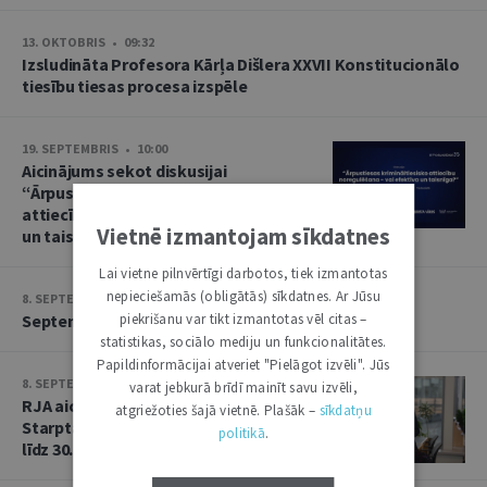
13. OKTOBRIS • 09:32
Izsludināta Profesora Kārļa Dišlera XXVII Konstitucionālo
tiesību tiesas procesa izspēle
19. SEPTEMBRIS • 10:00
Aicinājums sekot diskusijai
“Ārpustiesas krimināltiesisko
attiecību noregulēšana – vai efektīva
Vietnē izmantojam sīkdatnes
un taisnīga?”
Lai vietne pilnvērtīgi darbotos, tiek izmantotas
nepieciešamās (obligātās) sīkdatnes. Ar Jūsu
8. SEPTEMBRIS • 13:14
piekrišanu var tikt izmantotas vēl citas –
Septembra saruna par starptautiskajām tiesībām
statistikas, sociālo mediju un funkcionalitātes.
Papildinformācijai atveriet "Pielāgot izvēli". Jūs
8. SEPTEMBRIS • 13:13
varat jebkurā brīdī mainīt savu izvēli,
RJA aicina iesniegt rakstus Baltijas
atgriežoties šajā vietnē. Plašāk –
sīkdatņu
Starptautisko tiesību gadagrāmatai
politikā
.
līdz 30. septembrim