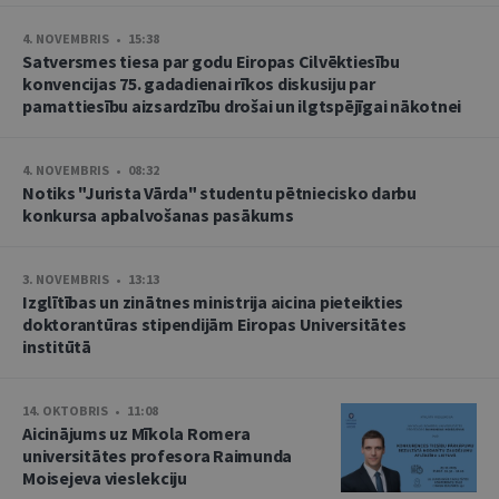
4. NOVEMBRIS • 15:38
Satversmes tiesa par godu Eiropas Cilvēktiesību
konvencijas 75. gadadienai rīkos diskusiju par
pamattiesību aizsardzību drošai un ilgtspējīgai nākotnei
4. NOVEMBRIS • 08:32
Notiks "Jurista Vārda" studentu pētniecisko darbu
konkursa apbalvošanas pasākums
3. NOVEMBRIS • 13:13
Izglītības un zinātnes ministrija aicina pieteikties
doktorantūras stipendijām Eiropas Universitātes
institūtā
14. OKTOBRIS • 11:08
Aicinājums uz Mīkola Romera
universitātes profesora Raimunda
Moisejeva vieslekciju