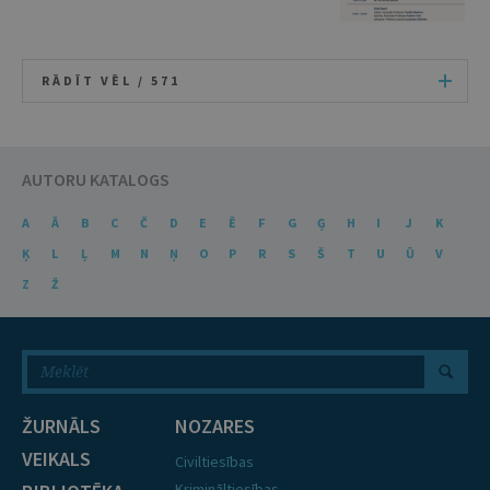
RĀDĪT VĒL /
571
AUTORU KATALOGS
A
Ā
B
C
Č
D
E
Ē
F
G
Ģ
H
I
J
K
Ķ
L
Ļ
M
N
Ņ
O
P
R
S
Š
T
U
Ū
V
Z
Ž
ŽURNĀLS
NOZARES
VEIKALS
Civiltiesības
Krimināltiesības