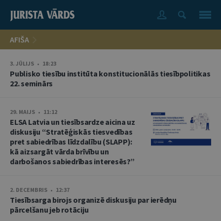
AFIŠA
3. JŪLIJS • 18:23
Publisko tiesību institūta konstitucionālās tiesībpolitikas
22. seminārs
29. MAIJS • 11:12
ELSA Latvia un tiesībsardze aicina uz
diskusiju “Stratēģiskās tiesvedības
pret sabiedrības līdzdalību (SLAPP):
kā aizsargāt vārda brīvību un
darbošanos sabiedrības interesēs?”
2. DECEMBRIS • 12:37
Tiesībsarga birojs organizē diskusiju par ierēdņu
pārcelšanu jeb rotāciju