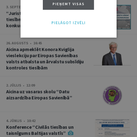
PIEŅEMT VISAS
3. SEPTEMBRIS • 16:01
“Jurista Vārds” aicina jaunos
tiesībniekus pieteikties ikgadējam
PIELĀGOT IZVĒLI
konkursam!
26. AUGUSTS • 16:45
Aicina apmeklēt Konora Kviglija
vieslekciju par Eiropas Savienības
valsts atbalsta un ārvalstu subsīdiju
kontroles tiesībām
2. JŪLIJS • 12:09
Aicina uz vasaras skolu “Datu
aizsardzība Eiropas Savienībā”
4. JŪNIJS • 10:42
Konference “Civilās tiesības un
taisnīgums Baltijas valstīs”