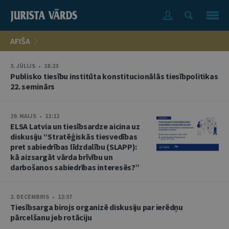
AFIŠA
3. JŪLIJS • 18:23
Publisko tiesību institūta konstitucionālās tiesībpolitikas
22. seminārs
29. MAIJS • 11:12
ELSA Latvia un tiesībsardze aicina uz
diskusiju “Stratēģiskās tiesvedības
pret sabiedrības līdzdalību (SLAPP):
kā aizsargāt vārda brīvību un
darbošanos sabiedrības interesēs?”
2. DECEMBRIS • 12:37
Tiesībsarga birojs organizē diskusiju par ierēdņu
pārcelšanu jeb rotāciju