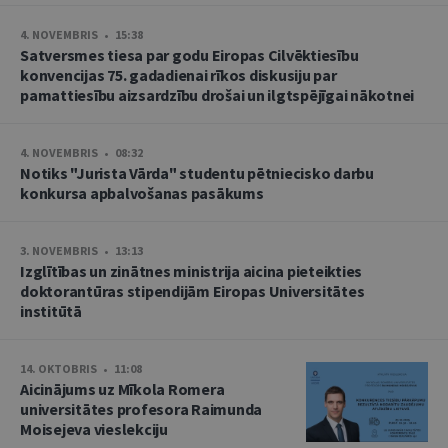
4. NOVEMBRIS • 15:38
Satversmes tiesa par godu Eiropas Cilvēktiesību
konvencijas 75. gadadienai rīkos diskusiju par
pamattiesību aizsardzību drošai un ilgtspējīgai nākotnei
4. NOVEMBRIS • 08:32
Notiks "Jurista Vārda" studentu pētniecisko darbu
konkursa apbalvošanas pasākums
3. NOVEMBRIS • 13:13
Izglītības un zinātnes ministrija aicina pieteikties
doktorantūras stipendijām Eiropas Universitātes
institūtā
14. OKTOBRIS • 11:08
Aicinājums uz Mīkola Romera
universitātes profesora Raimunda
Moisejeva vieslekciju