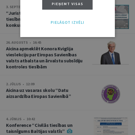
PIEŅEMT VISAS
3. SEPTEMBRIS • 16:01
“Jurista Vārds” aicina jaunos
tiesībniekus pieteikties ikgadējam
PIELĀGOT IZVĒLI
konkursam!
26. AUGUSTS • 16:45
Aicina apmeklēt Konora Kviglija
vieslekciju par Eiropas Savienības
valsts atbalsta un ārvalstu subsīdiju
kontroles tiesībām
2. JŪLIJS • 12:09
Aicina uz vasaras skolu “Datu
aizsardzība Eiropas Savienībā”
4. JŪNIJS • 10:42
Konference “Civilās tiesības un
taisnīgums Baltijas valstīs”