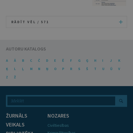
RĀDĪT VĒL /
571
AUTORU KATALOGS
A
Ā
B
C
Č
D
E
Ē
F
G
Ģ
H
I
J
K
Ķ
L
Ļ
M
N
Ņ
O
P
R
S
Š
T
U
Ū
V
Z
Ž
ŽURNĀLS
NOZARES
VEIKALS
Civiltiesības
Krimināltiesības