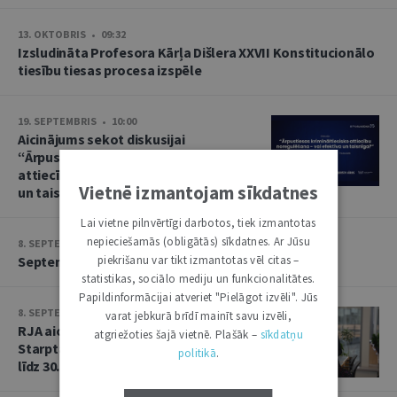
13. OKTOBRIS • 09:32
Izsludināta Profesora Kārļa Dišlera XXVII Konstitucionālo
tiesību tiesas procesa izspēle
19. SEPTEMBRIS • 10:00
Aicinājums sekot diskusijai
“Ārpustiesas krimināltiesisko
attiecību noregulēšana – vai efektīva
Vietnē izmantojam sīkdatnes
un taisnīga?”
Lai vietne pilnvērtīgi darbotos, tiek izmantotas
nepieciešamās (obligātās) sīkdatnes. Ar Jūsu
8. SEPTEMBRIS • 13:14
piekrišanu var tikt izmantotas vēl citas –
Septembra saruna par starptautiskajām tiesībām
statistikas, sociālo mediju un funkcionalitātes.
Papildinformācijai atveriet "Pielāgot izvēli". Jūs
8. SEPTEMBRIS • 13:13
varat jebkurā brīdī mainīt savu izvēli,
RJA aicina iesniegt rakstus Baltijas
atgriežoties šajā vietnē. Plašāk –
sīkdatņu
Starptautisko tiesību gadagrāmatai
politikā
.
līdz 30. septembrim