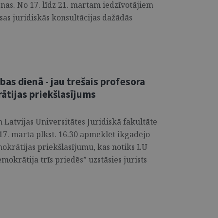
nas. No 17. līdz 21. martam iedzīvotājiem
as juridiskās konsultācijas dažādās
as dienā - jau trešais profesora
tijas priekšlasījums
Latvijas Universitātes Juridiskā fakultāte
 17. martā plkst. 16.30 apmeklēt ikgadējo
okrātijas priekšlasījumu, kas notiks LU
okrātija trīs priedēs” uzstāsies jurists