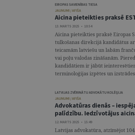
EIROPAS SAVIENĪBAS TIESA
JAUNUMI / AFIŠA
Aicina pieteikties praksē ES
13. MARTS 2025 • 10:54
Aicina pieteikties praksē Eiropas S
tulkošanas direkcijā kandidātus ar 
teicamām latviešu un labām franču
vai poļu valodas zināšanām. Piere
kandidātiem ir jābūt ieinteresētie
terminoloģijas izpētes un izstrādes
LATVIJAS ZVĒRINĀTU ADVOKĀTU KOLĒĢIJA
JAUNUMI / AFIŠA
Advokatūras dienās – iespēj
palīdzību. Iedzīvotājus aicin
12. MARTS 2025 • 15:49
Latvijas advokatūra, atzīmējot 104.