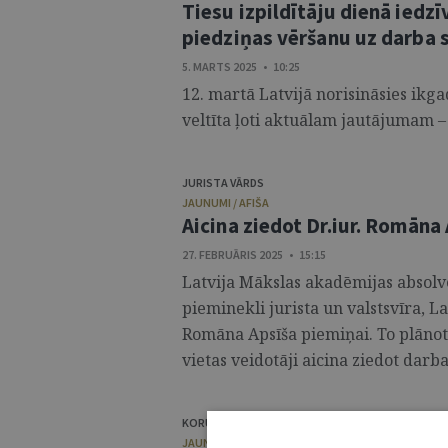
Tiesu izpildītāju dienā iedz
piedziņas vēršanu uz darba
5. MARTS 2025 • 10:25
12. martā Latvijā norisināsies ikga
veltīta ļoti aktuālam jautājumam –
JURISTA VĀRDS
JAUNUMI / AFIŠA
Aicina ziedot Dr.iur. Romāna
27. FEBRUĀRIS 2025 • 15:15
Latvija Mākslas akadēmijas absolv
pieminekli jurista un valstsvīra, L
Romāna Apsīša piemiņai. To plānots 
vietas veidotāji aicina ziedot darba
KORUPCIJAS NOVĒRŠANAS UN APKAROŠANAS BIR
JAUNUMI / AFIŠA