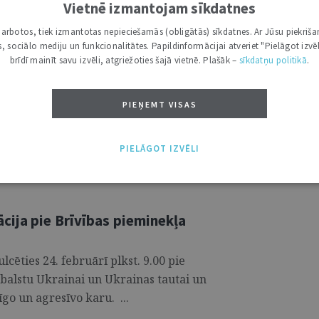
Vietnē izmantojam sīkdatnes
bās par korupcijas risku
as pasākumu plāna izstrādi
i darbotos, tiek izmantotas nepieciešamās (obligātās) sīkdatnes. Ar Jūsu piekriša
kas, sociālo mediju un funkcionalitātes. Papildinformācijai atveriet "Pielāgot izvēl
brīdī mainīt savu izvēli, atgriežoties šajā vietnē. Plašāk –
sīkdatņu politikā
.
nas birojs (KNAB) aicina publiskajā un
artā no plkst. 10.00 līdz 15.00 piedalīties
PIEŅEMT VISAS
o, kā soli pa solim izvērtēt korupcijas
ivitātes pretkorupcijas pasākumu plānam,
t korupcijas risku iestāšanos. ...
PIELĀGOT IZVĒLI
cija pie Brīvības pieminekļa
ulcēties 24. februārī plkst. 9.00 pie
atbalstu Ukrainai un Ukrainas tautai un
go un agresīvo karu. ...