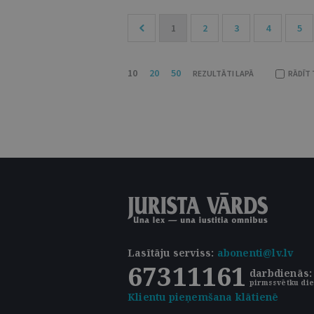
1
2
3
4
5
10
20
50
REZULTĀTI LAPĀ
RĀDĪT 
Lasītāju serviss
:
abonenti@lv.lv
67311161
darbdienās: 
pirmssvētku die
Klientu pieņemšana klātienē