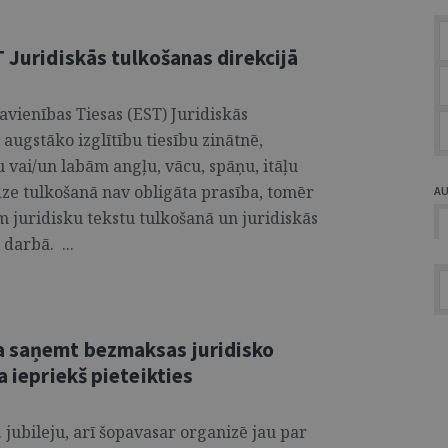
T Juridiskās tulkošanas direkcijā
avienības Tiesas (EST) Juridiskās
augstāko izglītību tiesību zinātnē,
 vai/un labām angļu, vācu, spāņu, itāļu
dze tulkošanā nav obligāta prasība, tomēr
A
m juridisku tekstu tulkošanā un juridiskās
 darbā. ...
a saņemt bezmaksas juridisko
a iepriekš pieteikties
 jubileju, arī šopavasar organizē jau par