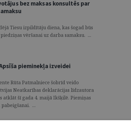
īvotājus bez maksas konsultēs par
 samaksu
dējā Tiesu izpildītāju diena, kas šogad būs
 piedziņas vēršanai uz darba samaksu. ...
 Apsīša pieminekļa izveidei
ente Rūta Patmalniece šobrīd veido
atvijas Neatkarības deklarācijas līdzautora
atklāt šī gada 4. maijā Ikšķilē. Piemiņas
 pabeigšanai. ...
OJS