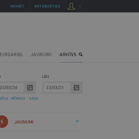
ABONĒT
AUTORIZĒTIES
EIRDARBS
JAUNUMI
ARHĪVS
O
LĪDZ
DĒĻA
/
MĒNESIS
/
GADS
JAUNUMI