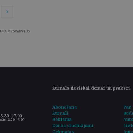
TIKAI VIRSRAKSTUS
Žurnāls tiesiskai domai un praksei
Abonēšana
Par 
Žurnāli
Reda
8.30–17.00
Reklāma
Aut
nās: 8.30–15.00
Darba sludinājumi
Liet
Grāmatas
Auto