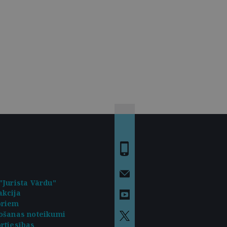
"Jurista Vārdu"
kcija
oriem
ošanas noteikumi
rtiesības