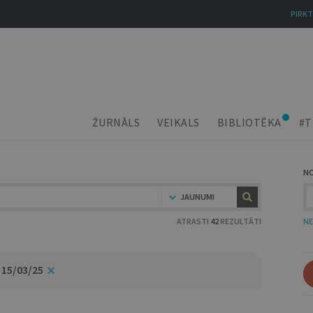
PIRKT
ŽURNĀLS
VEIKALS
BIBLIOTĒKA
#T
N
JAUNUMI
ATRASTI
42
REZULTĀTI
NE
 15/03/25