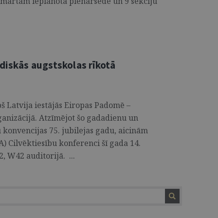
. martam ieplānota plenārsēde un 9 sekciju
idiskās augstskolas rīkotā
pš Latvija iestājās Eiropas Padomē –
ganizācijā. Atzīmējot šo gadadienu un
u konvencijas 75. jubilejas gadu, aicinām
A) Cilvēktiesību konferenci šī gada 14.
, W42 auditorijā. ...