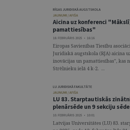
RĪGAS JURIDISKĀ AUGSTSKOLA
JAUNUMI / AFIŠA
Aicina uz konferenci "Mākslīg
pamattiesības"
18. FEBRUĀRIS 2025 • 16:16
Eiropas Savienības Tiesību asociāci
Juridiskā augstskola (RJA) aicina u
inovācijas un pamattiesības", kas n
Strēlnieku ielā 4 k-2. ...
LU JURIDISKĀ FAKULTĀTE
JAUNUMI / AFIŠA
LU 83. Starptautiskās zinātn
plenārsēde un 9 sekciju sēde
10. FEBRUĀRIS 2025 • 10:01
Latvijas Universitātes (LU) 83. sta