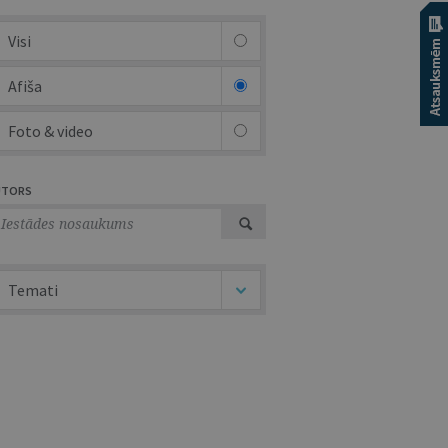
Visi
Afiša
Foto & video
UTORS
Temati