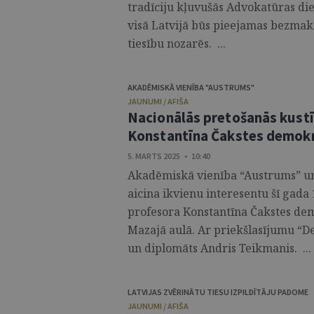
tradīciju kļuvušās Advokatūras die
visā Latvijā būs pieejamas bezmaks
tiesību nozarēs. ...
AKADĒMISKĀ VIENĪBA "AUSTRUMS"
JAUNUMI / AFIŠA
Nacionālās pretošanās kustīb
Konstantīna Čakstes demokrā
5. MARTS 2025 • 10:40
Akadēmiskā vienība “Austrums” un 
aicina ikvienu interesentu šī gada
profesora Konstantīna Čakstes dem
Mazajā aulā. Ar priekšlasījumu “Dem
un diplomāts Andris Teikmanis. ...
LATVIJAS ZVĒRINĀTU TIESU IZPILDĪTĀJU PADOME
JAUNUMI / AFIŠA