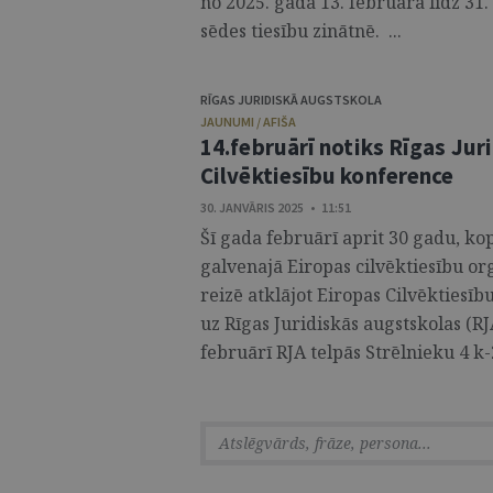
no 2025. gada 13. februāra līdz 31
sēdes tiesību zinātnē. ...
RĪGAS JURIDISKĀ AUGSTSKOLA
JAUNUMI / AFIŠA
14.februārī notiks Rīgas Jur
Cilvēktiesību konference
30. JANVĀRIS 2025 • 11:51
Šī gada februārī aprit 30 gadu, ko
galvenajā Eiropas cilvēktiesību or
reizē atklājot Eiropas Cilvēktiesīb
uz Rīgas Juridiskās augstskolas (RJ
februārī RJA telpās Strēlnieku 4 k-2