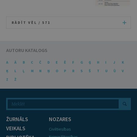
RĀDĪT VĒL /
571
AUTORU KATALOGS
A
Ā
B
C
Č
D
E
Ē
F
G
Ģ
H
I
J
K
Ķ
L
Ļ
M
N
Ņ
O
P
R
S
Š
T
U
Ū
V
Z
Ž
ŽURNĀLS
NOZARES
VEIKALS
Civiltiesības
Krimināltiesības