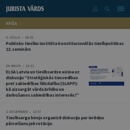
AFIŠA
3. JŪLIJS • 18:23
Publisko tiesību institūta konstitucionālās tiesībpolitikas
22. seminārs
29. MAIJS • 11:12
ELSA Latvia un tiesībsardze aicina uz
diskusiju “Stratēģiskās tiesvedības
pret sabiedrības līdzdalību (SLAPP):
kā aizsargāt vārda brīvību un
darbošanos sabiedrības interesēs?”
2. DECEMBRIS • 12:37
Tiesībsarga birojs organizē diskusiju par ierēdņu
pārcelšanu jeb rotāciju