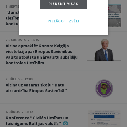
PIEŅEMT VISAS
3. SEPTEMBRIS • 16:01
“Jurista Vārds” aicina jaunos
tiesībniekus pieteikties ikgadējam
PIELĀGOT IZVĒLI
konkursam!
26. AUGUSTS • 16:45
Aicina apmeklēt Konora Kviglija
vieslekciju par Eiropas Savienības
valsts atbalsta un ārvalstu subsīdiju
kontroles tiesībām
2. JŪLIJS • 12:09
Aicina uz vasaras skolu “Datu
aizsardzība Eiropas Savienībā”
4. JŪNIJS • 10:42
Konference “Civilās tiesības un
taisnīgums Baltijas valstīs”