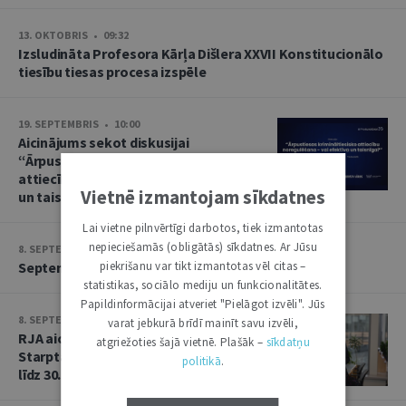
13. OKTOBRIS • 09:32
Izsludināta Profesora Kārļa Dišlera XXVII Konstitucionālo
tiesību tiesas procesa izspēle
19. SEPTEMBRIS • 10:00
Aicinājums sekot diskusijai
“Ārpustiesas krimināltiesisko
attiecību noregulēšana – vai efektīva
Vietnē izmantojam sīkdatnes
un taisnīga?”
Lai vietne pilnvērtīgi darbotos, tiek izmantotas
nepieciešamās (obligātās) sīkdatnes. Ar Jūsu
8. SEPTEMBRIS • 13:14
piekrišanu var tikt izmantotas vēl citas –
Septembra saruna par starptautiskajām tiesībām
statistikas, sociālo mediju un funkcionalitātes.
Papildinformācijai atveriet "Pielāgot izvēli". Jūs
8. SEPTEMBRIS • 13:13
varat jebkurā brīdī mainīt savu izvēli,
RJA aicina iesniegt rakstus Baltijas
atgriežoties šajā vietnē. Plašāk –
sīkdatņu
Starptautisko tiesību gadagrāmatai
politikā
.
līdz 30. septembrim