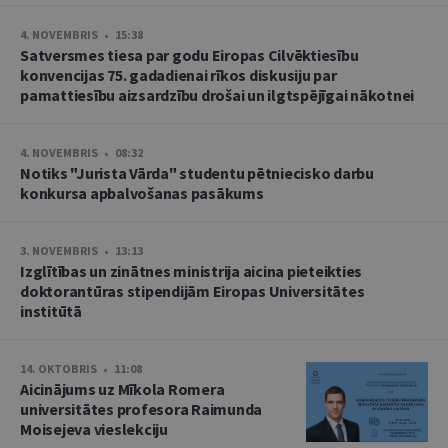
4. NOVEMBRIS • 15:38
Satversmes tiesa par godu Eiropas Cilvēktiesību
konvencijas 75. gadadienai rīkos diskusiju par
pamattiesību aizsardzību drošai un ilgtspējīgai nākotnei
4. NOVEMBRIS • 08:32
Notiks "Jurista Vārda" studentu pētniecisko darbu
konkursa apbalvošanas pasākums
3. NOVEMBRIS • 13:13
Izglītības un zinātnes ministrija aicina pieteikties
doktorantūras stipendijām Eiropas Universitātes
institūtā
14. OKTOBRIS • 11:08
Aicinājums uz Mīkola Romera
universitātes profesora Raimunda
Moisejeva vieslekciju