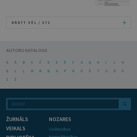
RĀDĪT VĒL /
571
AUTORU KATALOGS
A
Ā
B
C
Č
D
E
Ē
F
G
Ģ
H
I
J
K
Ķ
L
Ļ
M
N
Ņ
O
P
R
S
Š
T
U
Ū
V
Z
Ž
ŽURNĀLS
NOZARES
VEIKALS
Civiltiesības
Krimināltiesības