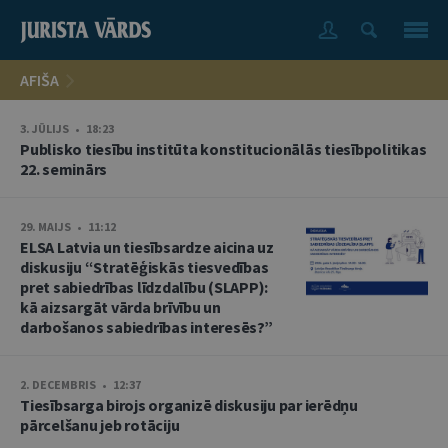
AFIŠA
3. JŪLIJS • 18:23
Publisko tiesību institūta konstitucionālās tiesībpolitikas
22. seminārs
29. MAIJS • 11:12
ELSA Latvia un tiesībsardze aicina uz
diskusiju “Stratēģiskās tiesvedības
pret sabiedrības līdzdalību (SLAPP):
kā aizsargāt vārda brīvību un
darbošanos sabiedrības interesēs?”
2. DECEMBRIS • 12:37
Tiesībsarga birojs organizē diskusiju par ierēdņu
pārcelšanu jeb rotāciju