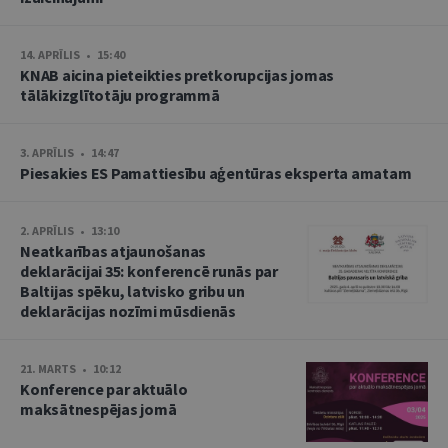
14. APRĪLIS • 15:40
KNAB aicina pieteikties pretkorupcijas jomas
tālākizglītotāju programmā
3. APRĪLIS • 14:47
Piesakies ES Pamattiesību aģentūras eksperta amatam
2. APRĪLIS • 13:10
Neatkarības atjaunošanas
deklarācijai 35: konferencē runās par
Baltijas spēku, latvisko gribu un
deklarācijas nozīmi mūsdienās
21. MARTS • 10:12
Konference par aktuālo
maksātnespējas jomā