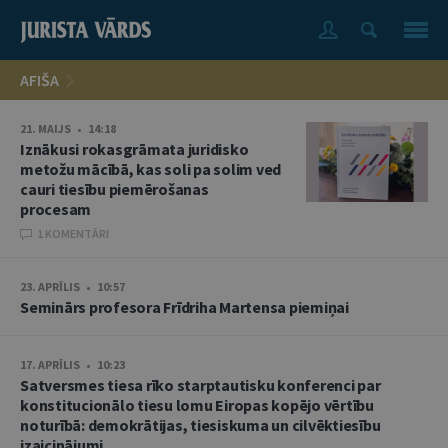
AFIŠA
21. MAIJS • 14:18
Iznākusi rokasgrāmata juridisko
metožu mācībā, kas soli pa solim ved
cauri tiesību piemērošanas
procesam
1 KOMENTĀRI
23. APRĪLIS • 10:57
Seminārs profesora Frīdriha Martensa piemiņai
17. APRĪLIS • 10:23
Satversmes tiesa rīko starptautisku konferenci par
konstitucionālo tiesu lomu Eiropas kopējo vērtību
noturībā: demokrātijas, tiesiskuma un cilvēktiesību
izaicinājumi