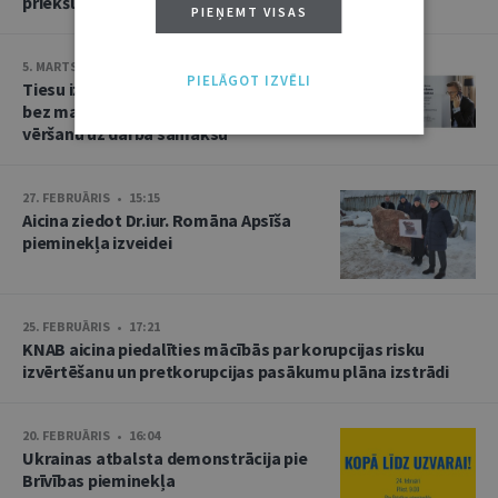
priekšlasījums
PIEŅEMT VISAS
5. MARTS • 10:25
PIELĀGOT IZVĒLI
Tiesu izpildītāju dienā iedzīvotājus
bez maksas konsultēs par piedziņas
vēršanu uz darba samaksu
27. FEBRUĀRIS • 15:15
Aicina ziedot Dr.iur. Romāna Apsīša
pieminekļa izveidei
25. FEBRUĀRIS • 17:21
KNAB aicina piedalīties mācībās par korupcijas risku
izvērtēšanu un pretkorupcijas pasākumu plāna izstrādi
20. FEBRUĀRIS • 16:04
Ukrainas atbalsta demonstrācija pie
Brīvības pieminekļa