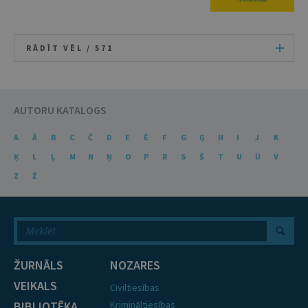
RĀDĪT VĒL /
571
AUTORU KATALOGS
A
Ā
B
C
Č
D
E
Ē
F
G
Ģ
H
I
J
K
Ķ
L
Ļ
M
N
Ņ
O
P
R
S
Š
T
U
Ū
V
Z
Ž
ŽURNĀLS
NOZARES
VEIKALS
Civiltiesības
BIBLIOTĒKA
Krimināltiesības