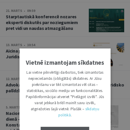
21. MARTS • 09:59
Starptautiskā konferencē nozares
eksperti diskutēs par noziegumiem
pret vidi un naudas atmazgāšanu
13. MARTS • 10:54
Aicina pieteikties praksē EST
Juridiskās tulkošanas direkcijā
Vietnē izmantojam sīkdatnes
Lai vietne pilnvērtīgi darbotos, tiek izmantotas
nepieciešamās (obligātās) sīkdatnes. Ar Jūsu
12. MARTS • 15:49
Advokatūras dienās – iespēja saņemt bezmaksas juridisko
piekrišanu var tikt izmantotas vēl citas –
palīdzību. Iedzīvotājus aicina iepriekš pieteikties
statistikas, sociālo mediju un funkcionalitātes.
Papildinformācijai atveriet "Pielāgot izvēli". Jūs
varat jebkurā brīdī mainīt savu izvēli,
5. MARTS • 10:40
atgriežoties šajā vietnē. Plašāk –
sīkdatņu
Nacionālās pretošanās kustības
politikā
.
dienā - jau trešais profesora
Konstantīna Čakstes demokrātijas