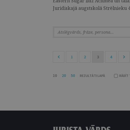
Eastern Sugar līdz Achmea un tālāk
Juridiskajā augstskolā Strēlnieku 4
1
2
3
4
10
20
50
REZULTĀTI LAPĀ
RĀDĪT 