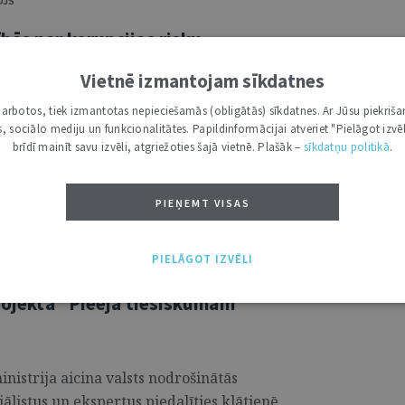
OJS
bās par korupcijas risku
as pasākumu plāna izstrādi
Vietnē izmantojam sīkdatnes
i darbotos, tiek izmantotas nepieciešamās (obligātās) sīkdatnes. Ar Jūsu piekriša
nas birojs (KNAB) aicina valsts un
kas, sociālo mediju un funkcionalitātes. Papildinformācijai atveriet "Pielāgot izvēl
kā arī privātajā sektorā nodarbinātos 4.
brīdī mainīt savu izvēli, atgriežoties šajā vietnē. Plašāk –
sīkdatņu politikā
.
 piedalīties bezmaksas tiešsaistes mācībās
rupcijas riskus un izstrādāt efektīvu
PIEŅEMT VISAS
.
PIELĀGOT IZVĒLI
projekta “Pieeja tiesiskumam”
inistrija aicina valsts nodrošinātās
iālistus un ekspertus piedalīties klātienē