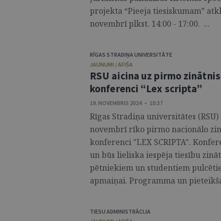
projekta “Pieeja tiesiskumam” atk
novembrī plkst. 14:00 - 17:00. ...
RĪGAS STRADIŅA UNIVERSITĀTE
JAUNUMI / AFIŠA
RSU aicina uz pirmo zinātnis
konferenci “Lex scripta”
19. NOVEMBRIS 2024 • 10:37
Rīgas Stradiņa universitātes (RSU) 
novembrī rīko pirmo nacionālo zinā
konferenci "LEX SCRIPTA". Konferen
un būs lieliska iespēja tiesību zin
pētniekiem un studentiem pulcēti
apmaiņai. Programma un pieteikšanā
TIESU ADMINISTRĀCIJA