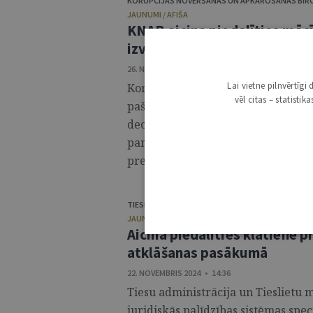
KORUPCIJAS NOVĒRŠANAS UN APKAROŠANAS BIR
JAUNUMI / AFIŠA
KNAB aicina piedalīties mācī
izvērtēšanu un pretkorupcij
26. NOVEMBRIS 2024 • 11:13
Lai vietne pilnvērtīg
Korupcijas novēršanas un apkaroša
vēl citas – statisti
pašvaldību institūciju pārstāvjus, 
decembrī no plkst. 10.00 līdz 15.00
par to, kā soli pa solim izvērtēt ko
pretkorupcijas pasākumu plānu. ..
TIESLIETU MINISTRIJA
,
TIESU ADMINISTRĀCIJA
JAUNUMI / AFIŠA
Aicina piedalīties klātienē 
atklāšanas pasākumā
22. NOVEMBRIS 2024 • 14:36
Tiesu administrācija un Tieslietu m
juridiskās palīdzības sistēmas spec