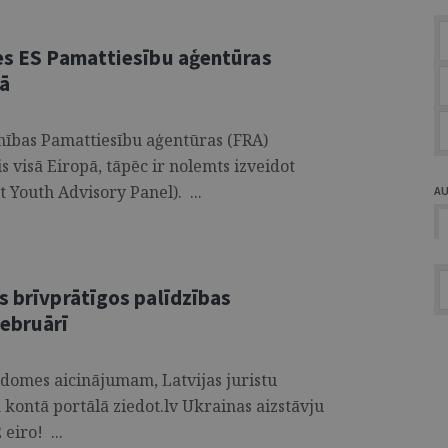
ies ES Pamattiesību aģentūras
ā
enības Pamattiesību aģentūras (FRA)
s visā Eiropā, tāpēc ir nolemts izveidot
 Youth Advisory Panel). ...
A
s brīvprātīgos palīdzības
februārī
domes aicinājumam, Latvijas juristu
 kontā portālā ziedot.lv Ukrainas aizstāvju
eiro! ...