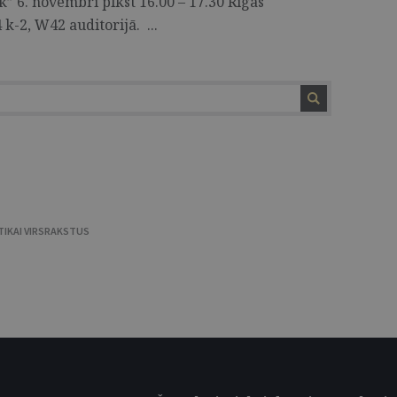
” 6. novembrī plkst 16.00 – 17.30 Rīgas
 k-2, W42 auditorijā. ...
TIKAI VIRSRAKSTUS