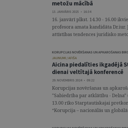
metožu mācībā
13. JANVĀRIS 2025 • 16:34
16. janvārī plkst. 14.30 - 16.00 ikvi
profesora amata kandidāta Dr.iur. 
attīstības tendences juridisko meto
KORUPCIJAS NOVĒRŠANAS UN APKAROŠANAS BIR
JAUNUMI / AFIŠA
Aicina piedalīties ikgadējā 
dienai veltītajā konferencē
29. NOVEMBRIS 2024 • 09:22
Korupcijas novēršanas un apkaroša
"Sabiedrība par atklātību - Delna" 
13.00 rīko Starptautiskajai pretkor
“Korupcija – nacionālās un globālās