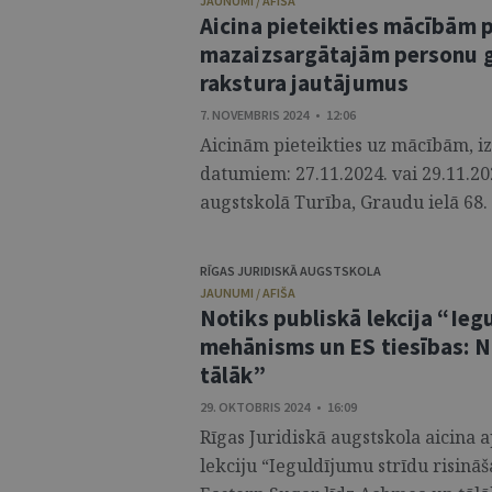
JAUNUMI / AFIŠA
Aicina pieteikties mācībām 
mazaizsargātajām personu gr
rakstura jautājumus
7. NOVEMBRIS 2024 • 12:06
Aicinām pieteikties uz mācībām, i
datumiem: 27.11.2024. vai 29.11.20
augstskolā Turība, Graudu ielā 68. 
RĪGAS JURIDISKĀ AUGSTSKOLA
JAUNUMI / AFIŠA
Notiks publiskā lekcija “Ieg
mehānisms un ES tiesības: N
tālāk”
29. OKTOBRIS 2024 • 16:09
Rīgas Juridiskā augstskola aicina
lekciju “Ieguldījumu strīdu risinā