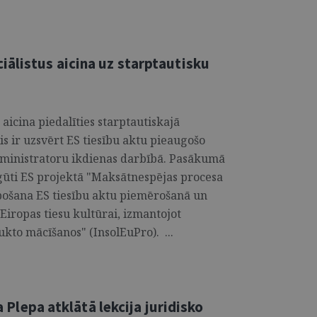
iālistus aicina uz starptautisku
aicina piedalīties starptautiskajā
is ir uzsvērt ES tiesību aktu pieaugošo
ministratoru ikdienas darbībā. Pasākumā
s gūti ES projektā "Maksātnespējas procesa
ošana ES tiesību aktu piemērošanā un
Eiropas tiesu kultūrai, izmantojot
ukto mācīšanos" (InsolEuPro). ...
ņa Plepa atklātā lekcija juridisko