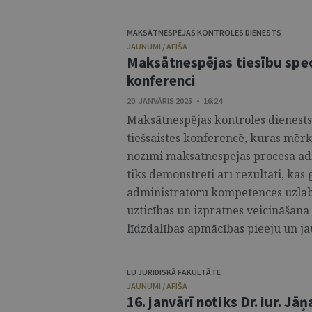
MAKSĀTNESPĒJAS KONTROLES DIENESTS
JAUNUMI / AFIŠA
Maksātnespējas tiesību spec
konferenci
20. JANVĀRIS 2025 • 16:24
Maksātnespējas kontroles dienests 
tiešsaistes konferencē, kuras mērķ
nozīmi maksātnespējas procesa ad
tiks demonstrēti arī rezultāti, ka
administratoru kompetences uzlab
uzticības un izpratnes veicināšana 
līdzdalības apmācības pieeju un ja
LU JURIDISKĀ FAKULTĀTE
JAUNUMI / AFIŠA
16. janvārī notiks Dr. iur. Jā