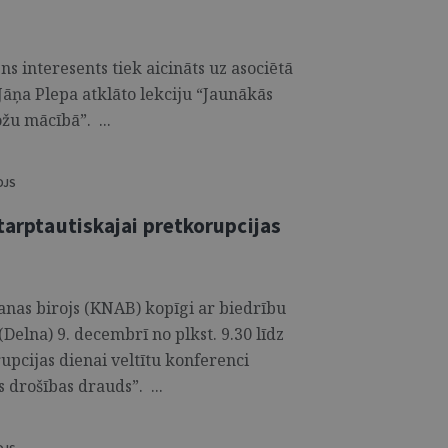
ens interesents tiek aicināts uz asociētā
Jāņa Plepa atklāto lekciju “Jaunākās
žu mācībā”. ...
OJS
Starptautiskajai pretkorupcijas
nas birojs (KNAB) kopīgi ar biedrību
(Delna) 9. decembrī no plkst. 9.30 līdz
upcijas dienai veltītu konferenci
 drošības drauds”. ...