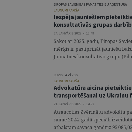
EIROPAS SAVIENĪBAS PAMATTIESĪBU AĢENTŪRA
JAUNUMI / AFIŠA
Iespēja jauniešiem pieteikt
konsultatīvās grupas darbīb
24. JANVĀRIS 2025 • 13:49
Sākot ar 2025. gadu, Eiropas Savi
mērķis ir pastiprināt jauniešu balsi
Jaunatnes konsultatīvo grupu (Pilot
JURISTA VĀRDS
JAUNUMI / AFIŠA
Advokatūra aicina pieteiktie
transportēšanai uz Ukrainu 
21. JANVĀRIS 2025 • 14:52
Atsaucoties Zvērinātu advokātu pa
saime 2024. gadā speciāli izveidotā
atbalstam savāca gandrīz 95 085,02 