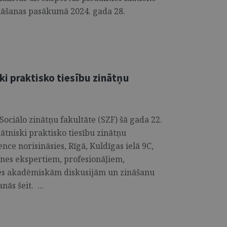
lāšanas pasākumā 2024. gada 28.
ki praktisko tiesību zinātņu
Sociālo zinātņu fakultāte (SZF) šā gada 22.
tniski praktisko tiesību zinātņu
ce norisināsies, Rīgā, Kuldīgas ielā 9C,
ātnes ekspertiem, profesionāļiem,
es akadēmiskām diskusijām un zināšanu
s šeit. ...