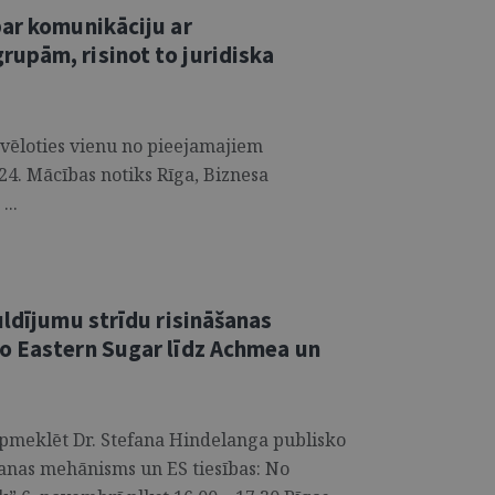
par komunikāciju ar
upām, risinot to juridiska
zvēloties vienu no pieejamajiem
24. Mācības notiks Rīga, Biznesa
...
uldījumu strīdu risināšanas
o Eastern Sugar līdz Achmea un
 apmeklēt Dr. Stefana Hindelanga publisko
šanas mehānisms un ES tiesības: No