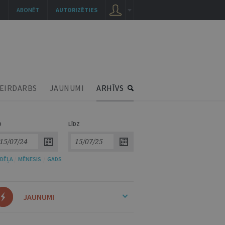
ABONĒT
AUTORIZĒTIES
EIRDARBS
JAUNUMI
ARHĪVS
O
LĪDZ
DĒĻA
/
MĒNESIS
/
GADS
JAUNUMI