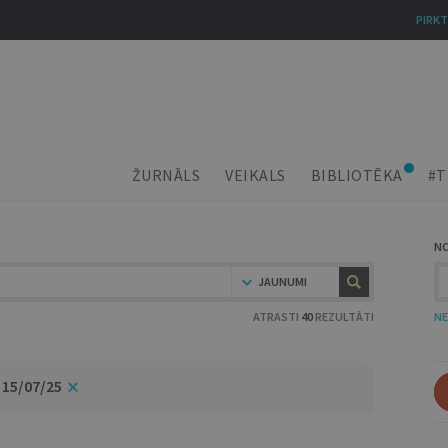
PIRKT
ŽURNĀLS
VEIKALS
BIBLIOTĒKA
#T
N
JAUNUMI
ATRASTI
40
REZULTĀTI
NE
 15/07/25