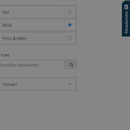
Visi
Afiša
Foto & video
UTORS
Temati