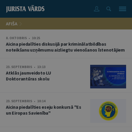
AFIŠA
8. OKTOBRIS • 10:25
Aicina piedalīties diskusijā par kriminālatbildības
noteikšanu uzņēmumu aizliegtu vienošanos īstenotājiem
23. SEPTEMBRIS • 13:13
Atklās jaunveidoto LU
Doktorantūras skolu
23. SEPTEMBRIS • 10:14
Aicina piedalīties eseju konkursā "Es
un Eiropas Savienība"