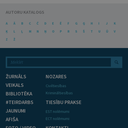
AUTORU KATALOGS
A
Ā
B
C
Č
D
E
Ē
F
G
Ģ
H
I
J
K
Ķ
L
Ļ
M
N
Ņ
O
P
R
S
Š
T
U
Ū
V
Z
Ž
ŽURNĀLS
NOZARES
VEIKALS
Civiltiesības
BIBLIOTĒKA
Krimināltiesības
#TEIRDARBS
TIESĪBU PRAKSE
JAUNUMI
EST nolēmumi
AFIŠA
ECT nolēmumi
FOTO / VIDEO
KONTAKTI