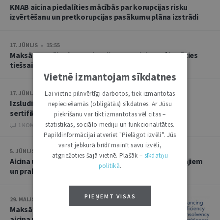
KNAB aicina piedalīties mācībās par korupcijas risku
izvērtēšanu un pretkorupcijas pasākumu plāna izstrādi
17. JŪNIJS • 15:55
Maksātnespējas kontroles dienests aicina reģistrēties
tiešsaistes semināram
Vietnē izmantojam sīkdatnes
Lai vietne pilnvērtīgi darbotos, tiek izmantotas
17. JŪNIJS • 15:48
Izsludināta pieteikšanās 2024. gada mediatoru
nepieciešamās (obligātās) sīkdatnes. Ar Jūsu
sertifikācijas pārbaudījumam
piekrišanu var tikt izmantotas vēl citas –
statistikas, sociālo mediju un funkcionalitātes.
1 KOMENTĀRI
Papildinformācijai atveriet "Pielāgot izvēli". Jūs
varat jebkurā brīdī mainīt savu izvēli,
5. JŪNIJS • 11:22
atgriežoties šajā vietnē. Plašāk –
sīkdatņu
Aicina uz vieslekciju par mākslīgā intelekta juridiskajiem
politikā
.
un praktiskajiem izaicinājumiem
PIEŅEMT VISAS
29. MAIJS • 12:19
Maksātnespējas kontroles dienests
aicina reģistrēties tiešsaistes