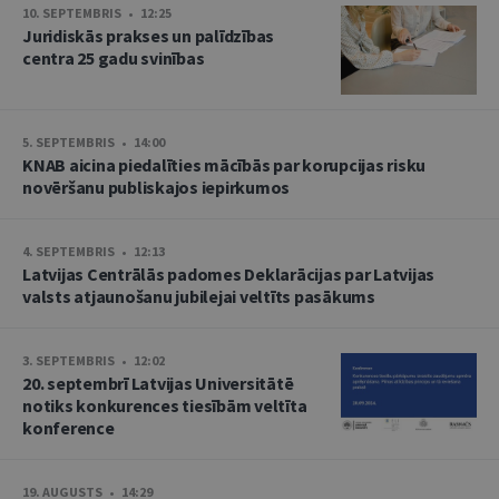
10. SEPTEMBRIS • 12:25
Juridiskās prakses un palīdzības
centra 25 gadu svinības
5. SEPTEMBRIS • 14:00
KNAB aicina piedalīties mācībās par korupcijas risku
novēršanu publiskajos iepirkumos
4. SEPTEMBRIS • 12:13
Latvijas Centrālās padomes Deklarācijas par Latvijas
valsts atjaunošanu jubilejai veltīts pasākums
3. SEPTEMBRIS • 12:02
20. septembrī Latvijas Universitātē
notiks konkurences tiesībām veltīta
konference
19. AUGUSTS • 14:29