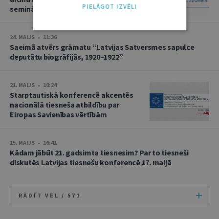
PIELĀGOT IZVĒLI
semināram
24. MAIJS • 11:36
Saeimā atvērs grāmatu “Latvijas Satversmes sapulce
deputātu biogrāfijās, 1920–1922”
21. MAIJS • 10:24
Starptautiskā konferencē akcentēs
nacionālā tiesneša atbildību par
Eiropas Savienības vērtībām
15. MAIJS • 16:41
Kādam jābūt 21. gadsimta tiesnesim? Par to tiesneši
diskutēs Latvijas tiesnešu konferencē 17. maijā
RĀDĪT VĒL /
571