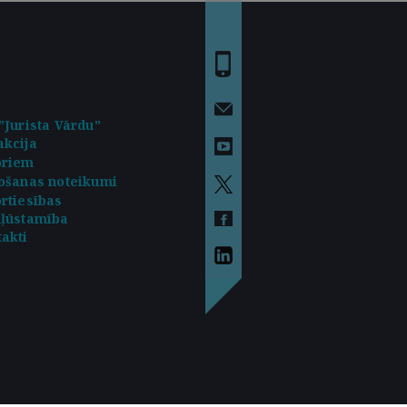
"Jurista Vārdu"
kcija
oriem
ošanas noteikumi
rtiesības
kļūstamība
akti