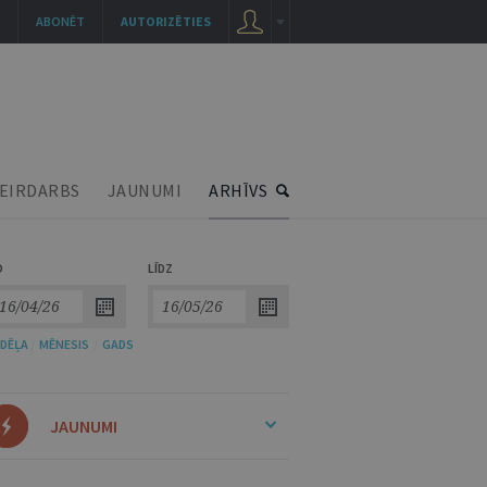
ABONĒT
AUTORIZĒTIES
EIRDARBS
JAUNUMI
ARHĪVS
O
LĪDZ
DĒĻA
/
MĒNESIS
/
GADS
JAUNUMI