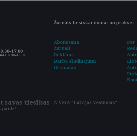
Žurnāls tiesiskai domai un praksei
Abonēšana
Par 
Žurnāli
Reda
8.30–17.00
Reklāma
Aut
nās: 8.30–15.00
Darba sludinājumi
Liet
Grāmatas
Auto
Pie
Kont
t savas tiesības
© VSIA "Latvijas Vēstnesis"
 pants/