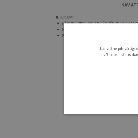
NAV AT
IETEIKUMI:
PĀRLIECINIES, VAI ATSLĒGVĀRDS IR UZRAKS
PRECIZĒ MEKLĒŠANAS PIEPRASĪJUMU.
PĀRBAUDI, VAI IR IZVĒLĒTS ATBILSTOŠS 
Lai vietne pilnvērtīg
vēl citas – statisti