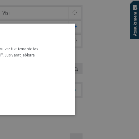
Visi
Afiša
Foto & video
nu var tikt izmantotas
i". Jūs varat jebkurā
UTORS
Temati