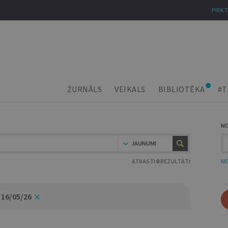
PIRKT
ŽURNĀLS
VEIKALS
BIBLIOTĒKA
#T
N
JAUNUMI
ATRASTI
0
REZULTĀTI
NE
 16/05/26