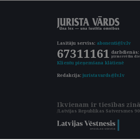
Lasītāju serviss
:
abonenti@lv.lv
67311161
darbdienās: 
pirmssvētku die
Klientu pieņemšana klātienē
Redakcija:
juristavards@lv.lv
Ikvienam ir tiesības zinā
/Latvijas Republikas Satversmes 90.