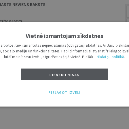
RASTS NEVIENS RAKSTS!
TĪTS PAREIZI.
MEKLĒŠANAS LAUKS.
Vietnē izmantojam sīkdatnes
i darbotos, tiek izmantotas nepieciešamās (obligātās) sīkdatnes. Ar Jūsu piekriša
kas, sociālo mediju un funkcionalitātes. Papildinformācijai atveriet "Pielāgot izvēl
A
brīdī mainīt savu izvēli, atgriežoties šajā vietnē. Plašāk –
sīkdatņu politikā
.
PIEŅEMT VISAS
PIELĀGOT IZVĒLI