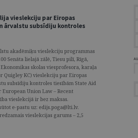
ija vieslekciju par Eiropas
n ārvalstu subsīdiju kontroles
rvalstu akadēmiķu vieslekciju programmas
0 Senāta lielajā zālē, Tiesu pilī, Rīgā,
A
s Ekonomikas skolas viesprofesora, karaļa
 Quigley KC) vieslekciju par Eiropas
stu subsīdiju kontroles tiesībām State Aid
r European Union Law – Recent
ba vieslekcijā ir bez maksas.
ūtot e-pastu uz: edijs.poga@lti.lv.
aredzamais vieslekcijas garums – 2,5