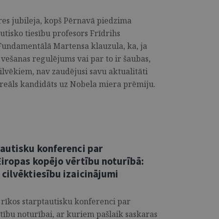
res jubileja, kopš Pērnavā piedzima
utisko tiesību profesors Frīdrihs
Fundamentālā Martensa klauzula, ka, ja
vešanas regulējums vai par to ir šaubas,
ilvēkiem, nav zaudējusi savu aktualitāti
ī reāls kandidāts uz Nobela miera prēmiju.
tautisku konferenci par
iropas kopējo vērtību noturībā:
cilvēktiesību izaicinājumi
a rīkos starptautisku konferenci par
tību noturībai, ar kuriem pašlaik saskaras