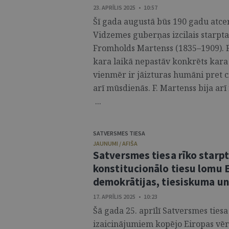
23. APRĪLIS 2025 • 10:57
Šī gada augustā būs 190 gadu atce
Vidzemes guberņas izcilais starpta
Fromholds Martenss (1835–1909). 
kara laikā nepastāv konkrēts kara 
vienmēr ir jāizturas humāni pret c
arī mūsdienās. F. Martenss bija ar
...
SATVERSMES TIESA
JAUNUMI / AFIŠA
Satversmes tiesa rīko starp
konstitucionālo tiesu lomu E
demokrātijas, tiesiskuma un 
17. APRĪLIS 2025 • 10:23
Šā gada 25. aprīlī Satversmes ties
izaicinājumiem kopējo Eiropas vēr