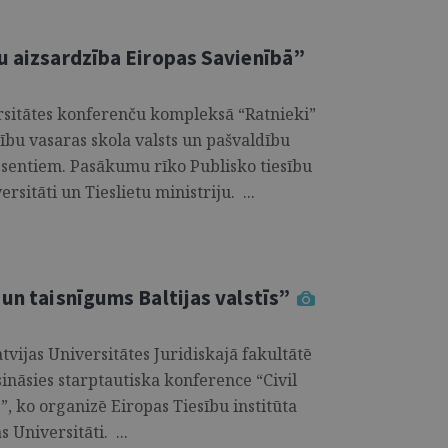
tu aizsardzība Eiropas Savienībā”
versitātes konferenču kompleksā “Ratnieki”
sību vasaras skola valsts un pašvaldību
esentiem. Pasākumu rīko Publisko tiesību
rsitāti un Tieslietu ministriju. ...
 un taisnīgums Baltijas valstīs”
atvijas Universitātes Juridiskajā fakultātē
isināsies starptautiska konference “Civil
s”, ko organizē Eiropas Tiesību institūta
 Universitāti. ...