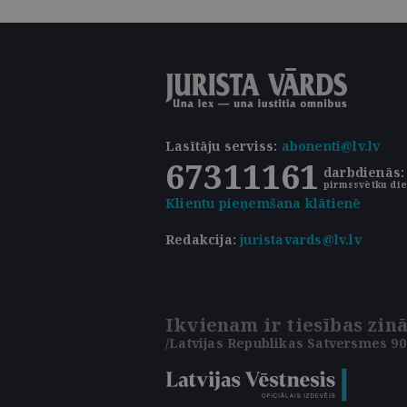
Lasītāju serviss
:
abonenti@lv.lv
67311161
darbdienās: 
pirmssvētku die
Klientu pieņemšana klātienē
Redakcija:
juristavards@lv.lv
Ikvienam ir tiesības zinā
/Latvijas Republikas Satversmes 90.