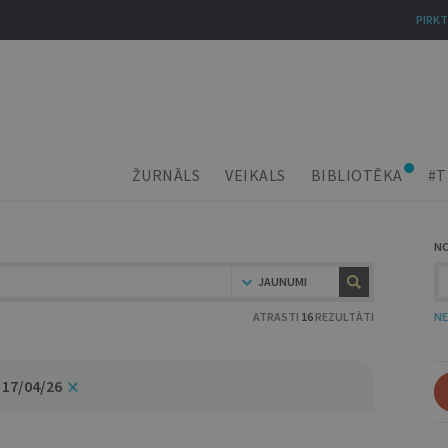
PIRKT
ŽURNĀLS
VEIKALS
BIBLIOTĒKA
#T
N
JAUNUMI
ATRASTI
16
REZULTĀTI
NE
 17/04/26