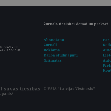
Žurnāls tiesiskai domai un praksei
Abonēšana
Par 
Žurnāli
Reda
8.30–17.00
Reklāma
Aut
nās: 8.30–15.00
Darba sludinājumi
Liet
Grāmatas
Auto
Pie
Kont
t savas tiesības
© VSIA "Latvijas Vēstnesis"
 pants/