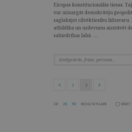
Eiropas konstitucionālās tiesas. Taj
var aizsargāt demokrātiju ģeopolit
saglabājot cilvēktiesību līdzsvaru.
atbildība un uzdevums aizstāvēt d
sabiedrības labā. ...
1
2
10
20
50
REZULTĀTI LAPĀ
RĀDĪT 