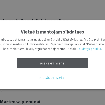
isko metožu mācībā, kas soli pa
emērošanas procesam
1
Vietnē izmantojam sīkdatnes
i darbotos, tiek izmantotas nepieciešamās (obligātās) sīkdatnes. Ar Jūsu piekriša
jā apgādā iznākusi jauna zinātniskā
kas, sociālo mediju un funkcionalitātes. Papildinformācijai atveriet "Pielāgot izvēl
ība. Astoņi soļi tiesību normu
brīdī mainīt savu izvēli, atgriežoties šajā vietnē. Plašāk –
sīkdatņu politikā
.
s Dr. iur. Daigas Rezevskas zinātniskajā
īdzeklis tiesību zinātņu studentiem
PIEŅEMT VISAS
u teorijas apguvei, gan praktiska
nā piemēro tiesību normas, tostarp arī –
un citiem juristiem. ...
PIELĀGOT IZVĒLI
S”
 Martensa piemiņai