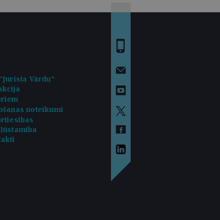
"Jurista Vārdu"
kcija
oriem
ošanas noteikumi
rtiesības
kļūstamība
akti