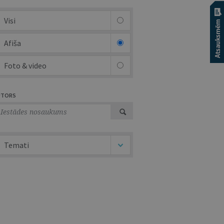
Visi
Afiša
Foto & video
UTORS
Temati