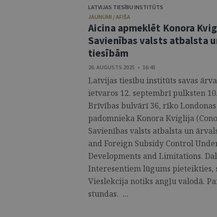
LATVIJAS TIESĪBU INSTITŪTS
JAUNUMI / AFIŠA
Aicina apmeklēt Konora Kvigl
Savienības valsts atbalsta u
tiesībām
26. AUGUSTS 2025 • 16:45
Latvijas tiesību institūts savas ā
ietvaros 12. septembrī pulksten 10.0
Brīvības bulvārī 36, rīko Londona
padomnieka Konora Kviglija (Conor
Savienības valsts atbalsta un ārval
and Foreign Subsidy Control Unde
Developments and Limitations. Dalī
Interesentiem lūgums pieteikties, s
Vieslekcija notiks angļu valodā. P
stundas. ...