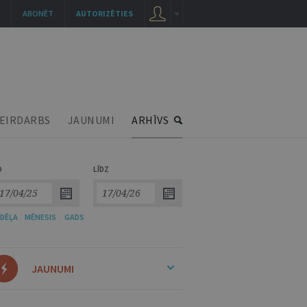
ABONĒT
AUTORIZĒTIES
EIRDARBS
JAUNUMI
ARHĪVS
O
LĪDZ
DĒĻA
/
MĒNESIS
/
GADS
JAUNUMI