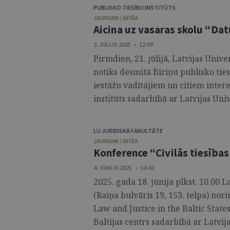
PUBLISKO TIESĪBU INSTITŪTS
JAUNUMI / AFIŠA
Aicina uz vasaras skolu “Da
2. JŪLIJS 2025 • 12:09
Pirmdien, 21. jūlijā, Latvijas Uni
notiks desmitā Bīriņu publisko tie
iestāžu vadītājiem un citiem inter
institūts sadarbībā ar Latvijas Unive
LU JURIDISKĀ FAKULTĀTE
JAUNUMI / AFIŠA
Konference “Civilās tiesības
4. JŪNIJS 2025 • 10:42
2025. gada 18. jūnija plkst. 10.00 L
(Raiņa bulvāris 19, 153. telpa) nor
Law and Justice in the Baltic State
Baltijas centrs sadarbībā ar Latvijas