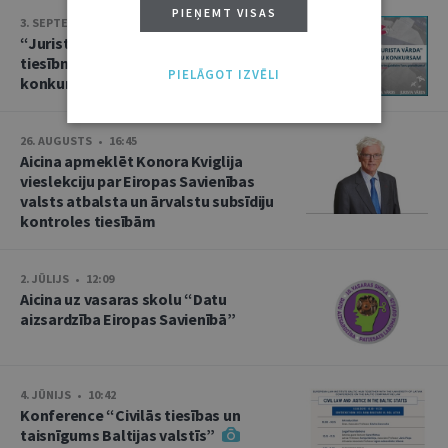
PIEŅEMT VISAS
3. SEPTEMBRIS • 16:01
“Jurista Vārds” aicina jaunos
tiesībniekus pieteikties ikgadējam
PIELĀGOT IZVĒLI
konkursam!
26. AUGUSTS • 16:45
Aicina apmeklēt Konora Kviglija
vieslekciju par Eiropas Savienības
valsts atbalsta un ārvalstu subsīdiju
kontroles tiesībām
2. JŪLIJS • 12:09
Aicina uz vasaras skolu “Datu
aizsardzība Eiropas Savienībā”
4. JŪNIJS • 10:42
Konference “Civilās tiesības un
taisnīgums Baltijas valstīs”