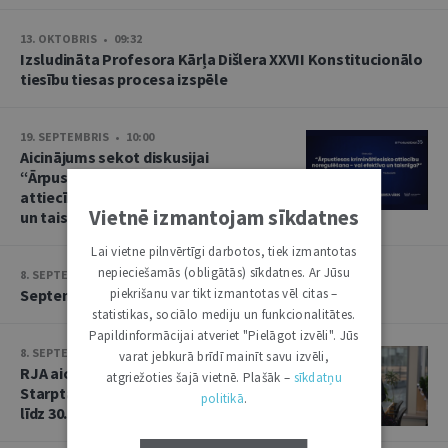
13. OKTOBRIS • 09:32
Izsludināta Profesora Kārļa Dišlera XXVII Konstitucionālo
tiesību tiesas procesa izspēle
19. SEPTEMBRIS • 10:00
Aicinājums sekot diskusijai
“Ārpustiesas krimināltiesisko
attiecību noregulēšana – vai efektīva
Vietnē izmantojam sīkdatnes
un taisnīga?”
Lai vietne pilnvērtīgi darbotos, tiek izmantotas
nepieciešamās (obligātās) sīkdatnes. Ar Jūsu
8. SEPTEMBRIS • 13:14
piekrišanu var tikt izmantotas vēl citas –
Septembra saruna par starptautiskajām tiesībām
statistikas, sociālo mediju un funkcionalitātes.
Papildinformācijai atveriet "Pielāgot izvēli". Jūs
8. SEPTEMBRIS • 13:13
varat jebkurā brīdī mainīt savu izvēli,
RJA aicina iesniegt rakstus Baltijas
atgriežoties šajā vietnē. Plašāk –
sīkdatņu
Starptautisko tiesību gadagrāmatai
politikā
.
līdz 30. septembrim