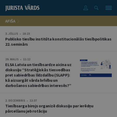
AFIŠA
3. JŪLIJS • 18:23
Publisko tiesību institūta konstitucionālās tiesībpolitikas
22. seminārs
29. MAIJS • 11:12
ELSA Latvia un tiesībsardze aicina uz
diskusiju “Stratēģiskās tiesvedības
pret sabiedrības līdzdalību (SLAPP):
kā aizsargāt vārda brīvību un
darbošanos sabiedrības interesēs?”
2. DECEMBRIS • 12:37
Tiesībsarga birojs organizē diskusiju par ierēdņu
pārcelšanu jeb rotāciju