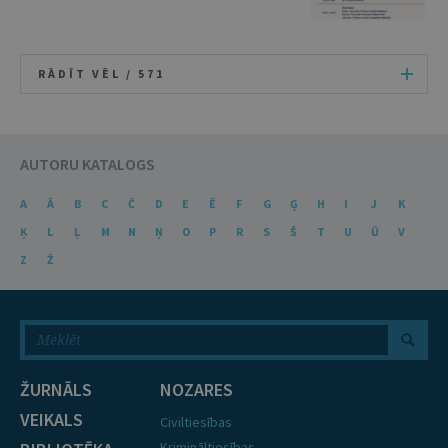
RĀDĪT VĒL /
571
AUTORU KATALOGS
A
Ā
B
C
Č
D
E
Ē
F
G
Ģ
H
I
J
K
Ķ
L
Ļ
M
N
Ņ
O
P
R
S
Š
T
U
Ū
V
Z
Ž
ŽURNĀLS
NOZARES
VEIKALS
Civiltiesības
Krimināltiesības