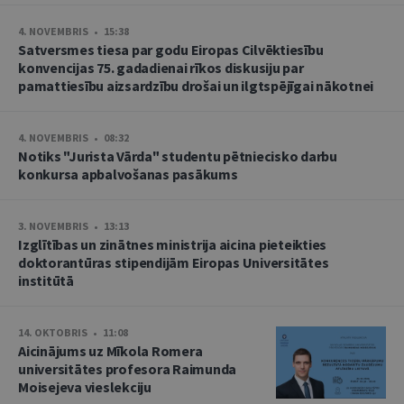
4. NOVEMBRIS • 15:38
Satversmes tiesa par godu Eiropas Cilvēktiesību
konvencijas 75. gadadienai rīkos diskusiju par
pamattiesību aizsardzību drošai un ilgtspējīgai nākotnei
4. NOVEMBRIS • 08:32
Notiks "Jurista Vārda" studentu pētniecisko darbu
konkursa apbalvošanas pasākums
3. NOVEMBRIS • 13:13
Izglītības un zinātnes ministrija aicina pieteikties
doktorantūras stipendijām Eiropas Universitātes
institūtā
14. OKTOBRIS • 11:08
Aicinājums uz Mīkola Romera
universitātes profesora Raimunda
Moisejeva vieslekciju