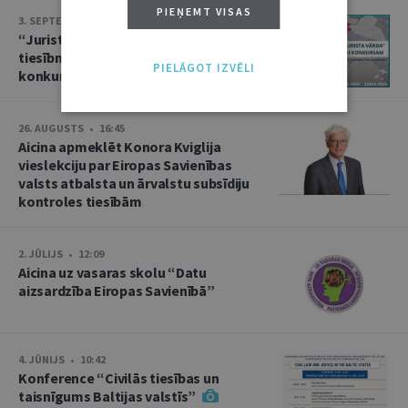
PIEŅEMT VISAS
3. SEPTEMBRIS • 16:01
“Jurista Vārds” aicina jaunos
tiesībniekus pieteikties ikgadējam
PIELĀGOT IZVĒLI
konkursam!
26. AUGUSTS • 16:45
Aicina apmeklēt Konora Kviglija
vieslekciju par Eiropas Savienības
valsts atbalsta un ārvalstu subsīdiju
kontroles tiesībām
2. JŪLIJS • 12:09
Aicina uz vasaras skolu “Datu
aizsardzība Eiropas Savienībā”
4. JŪNIJS • 10:42
Konference “Civilās tiesības un
taisnīgums Baltijas valstīs”