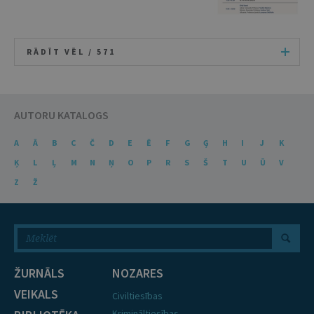
RĀDĪT VĒL /
571
AUTORU KATALOGS
A
Ā
B
C
Č
D
E
Ē
F
G
Ģ
H
I
J
K
Ķ
L
Ļ
M
N
Ņ
O
P
R
S
Š
T
U
Ū
V
Z
Ž
ŽURNĀLS
NOZARES
VEIKALS
Civiltiesības
Krimināltiesības