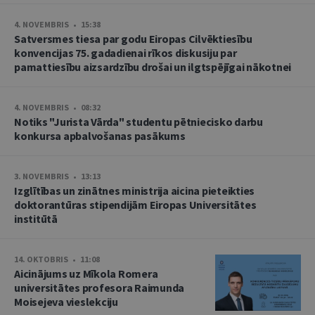
4. NOVEMBRIS • 15:38
Satversmes tiesa par godu Eiropas Cilvēktiesību
konvencijas 75. gadadienai rīkos diskusiju par
pamattiesību aizsardzību drošai un ilgtspējīgai nākotnei
4. NOVEMBRIS • 08:32
Notiks "Jurista Vārda" studentu pētniecisko darbu
konkursa apbalvošanas pasākums
3. NOVEMBRIS • 13:13
Izglītības un zinātnes ministrija aicina pieteikties
doktorantūras stipendijām Eiropas Universitātes
institūtā
14. OKTOBRIS • 11:08
Aicinājums uz Mīkola Romera
universitātes profesora Raimunda
Moisejeva vieslekciju