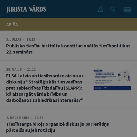
AFIŠA
3. JŪLIJS • 18:23
Publisko tiesību institūta konstitucionālās tiesībpolitikas
22. seminārs
29. MAIJS • 11:12
ELSA Latvia un tiesībsardze aicina uz
diskusiju “Stratēģiskās tiesvedības
pret sabiedrības līdzdalību (SLAPP):
kā aizsargāt vārda brīvību un
darbošanos sabiedrības interesēs?”
2. DECEMBRIS • 12:37
Tiesībsarga birojs organizē diskusiju par ierēdņu
pārcelšanu jeb rotāciju