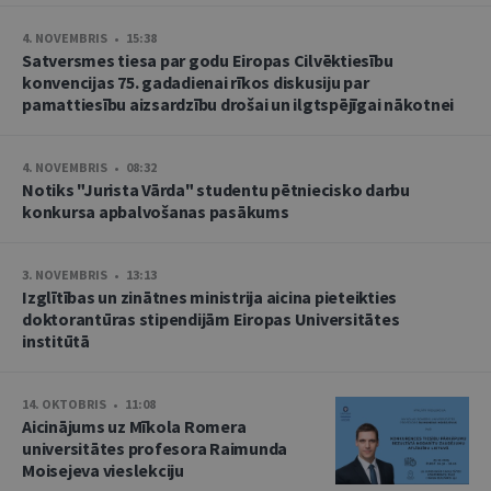
4. NOVEMBRIS • 15:38
Satversmes tiesa par godu Eiropas Cilvēktiesību
konvencijas 75. gadadienai rīkos diskusiju par
pamattiesību aizsardzību drošai un ilgtspējīgai nākotnei
4. NOVEMBRIS • 08:32
Notiks "Jurista Vārda" studentu pētniecisko darbu
konkursa apbalvošanas pasākums
3. NOVEMBRIS • 13:13
Izglītības un zinātnes ministrija aicina pieteikties
doktorantūras stipendijām Eiropas Universitātes
institūtā
14. OKTOBRIS • 11:08
Aicinājums uz Mīkola Romera
universitātes profesora Raimunda
Moisejeva vieslekciju