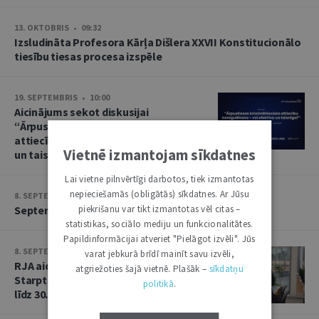
13. OKTOBRIS • 09:32
Izsludināta Profesora Kārļa Dišlera XXVII Konstitucionālo
tiesību tiesas procesa izspēle
19. SEPTEMBRIS • 10:00
Aicinājums sekot diskusijai
“Ārpustiesas krimināltiesisko
attiecību noregulēšana – vai efektīva
Vietnē izmantojam sīkdatnes
un taisnīga?”
Lai vietne pilnvērtīgi darbotos, tiek izmantotas
nepieciešamās (obligātās) sīkdatnes. Ar Jūsu
8. SEPTEMBRIS • 13:14
piekrišanu var tikt izmantotas vēl citas –
Septembra saruna par starptautiskajām tiesībām
statistikas, sociālo mediju un funkcionalitātes.
Papildinformācijai atveriet "Pielāgot izvēli". Jūs
8. SEPTEMBRIS • 13:13
varat jebkurā brīdī mainīt savu izvēli,
RJA aicina iesniegt rakstus Baltijas
atgriežoties šajā vietnē. Plašāk –
sīkdatņu
Starptautisko tiesību gadagrāmatai
politikā
.
līdz 30. septembrim