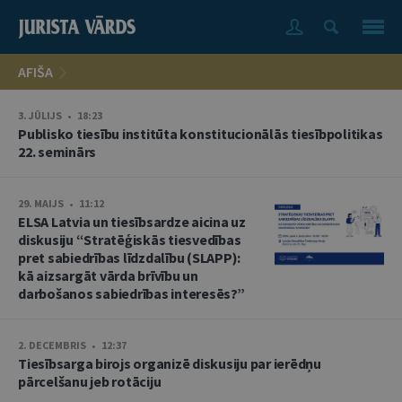
AFIŠA
3. JŪLIJS • 18:23
Publisko tiesību institūta konstitucionālās tiesībpolitikas
22. seminārs
29. MAIJS • 11:12
ELSA Latvia un tiesībsardze aicina uz
diskusiju “Stratēģiskās tiesvedības
pret sabiedrības līdzdalību (SLAPP):
kā aizsargāt vārda brīvību un
darbošanos sabiedrības interesēs?”
2. DECEMBRIS • 12:37
Tiesībsarga birojs organizē diskusiju par ierēdņu
pārcelšanu jeb rotāciju