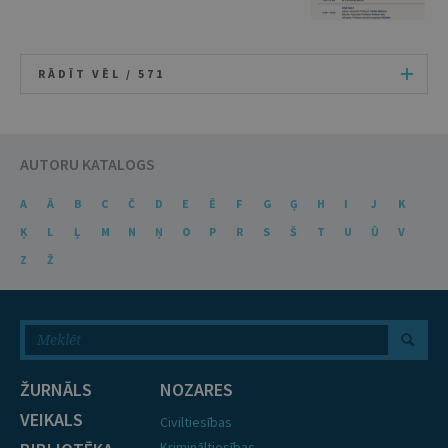
RĀDĪT VĒL /
571
AUTORU KATALOGS
A
Ā
B
C
Č
D
E
Ē
F
G
Ģ
H
I
J
K
Ķ
L
Ļ
M
N
Ņ
O
P
R
S
Š
T
U
Ū
V
Z
Ž
ŽURNĀLS
NOZARES
VEIKALS
Civiltiesības
Krimināltiesības