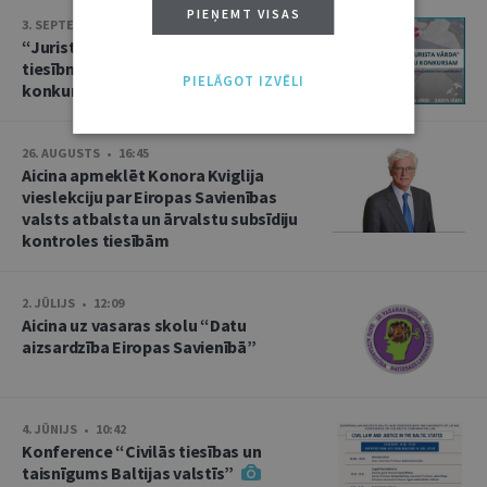
PIEŅEMT VISAS
3. SEPTEMBRIS • 16:01
“Jurista Vārds” aicina jaunos
tiesībniekus pieteikties ikgadējam
PIELĀGOT IZVĒLI
konkursam!
26. AUGUSTS • 16:45
Aicina apmeklēt Konora Kviglija
vieslekciju par Eiropas Savienības
valsts atbalsta un ārvalstu subsīdiju
kontroles tiesībām
2. JŪLIJS • 12:09
Aicina uz vasaras skolu “Datu
aizsardzība Eiropas Savienībā”
4. JŪNIJS • 10:42
Konference “Civilās tiesības un
taisnīgums Baltijas valstīs”