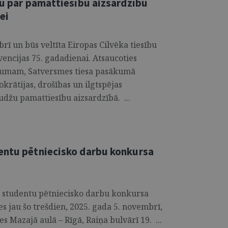
ju par pamattiesību aizsardzību
ei
rī un būs veltīta Eiropas Cilvēka tiesību
encijas 75. gadadienai. Atsaucoties
nājumam, Satversmes tiesa pasākumā
krātijas, drošības un ilgtspējas
džu pamattiesību aizsardzībā. ...
entu pētniecisko darbu konkursa
ā studentu pētniecisko darbu konkursa
 jau šo trešdien, 2025. gada 5. novembrī,
es Mazajā aulā – Rīgā, Raiņa bulvārī 19. ...