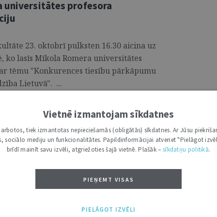
 universitātes profesora
ciju
kultāte 23. oktobrī pulksten 16.30 aicina uz
ē, ko lasīs Mīkola Romera universitātes
par tēmu "Konkurences tiesību pārkāpumu
ība Lietuvā". ...
Vietnē izmantojam sīkdatnes
 ORGANIZATORI
i darbotos, tiek izmantotas nepieciešamās (obligātās) sīkdatnes. Ar Jūsu piekriša
Dišlera XXVII Konstitucionālo
kas, sociālo mediju un funkcionalitātes. Papildinformācijai atveriet "Pielāgot izvēl
le
brīdī mainīt savu izvēli, atgriežoties šajā vietnē. Plašāk –
sīkdatņu politikā
.
ofesora Kārļa Dišlera Konstitucionālo
PIEŅEMT VISAS
īmējot tiešām nozīmīgu un gaidītu
nāļu un studentu vidū. Izspēles mutvārdu
PIELĀGOT IZVĒLI
enas garumā 13. decembrī, kur, protams,