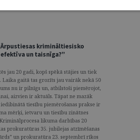
santa cīņa par uzvarētāju komandas titulu!
“Ārpustiesas krimināltiesisko
 efektīva un taisnīga?”
ēs jau 20 gadi, kopš spēkā stājies un tiek
Laika gaitā tas grozīts jau vairāk nekā 50
kums nu ir pilnīgs un, atbilstoši piemērojot,
nai, aizvien ir aktuāls. Tāpat ne mazāk
ju iedibinātā tiesību piemērošanas prakse ir
ma mērķi, ietvaru un tiesību zinātnes
 Kriminālprocesa likuma darbības 20
as prokuratūras 35. jubilejas atzīmēšanas
Vārds” un prokuratūra 23. septembrī rīkos