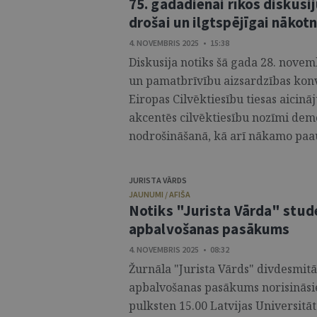
75. gadadienai rīkos diskusi
drošai un ilgtspējīgai nākotn
4. NOVEMBRIS 2025 • 15:38
Diskusija notiks šā gada 28. novemb
un pamatbrīvību aizsardzības konv
Eiropas Cilvēktiesību tiesas aici
akcentēs cilvēktiesību nozīmi demo
nodrošināšanā, kā arī nākamo paau
JURISTA VĀRDS
JAUNUMI / AFIŠA
Notiks "Jurista Vārda" stud
apbalvošanas pasākums
4. NOVEMBRIS 2025 • 08:32
Žurnāla "Jurista Vārds" divdesmit
apbalvošanas pasākums norisināsies
pulksten 15.00 Latvijas Universitāt