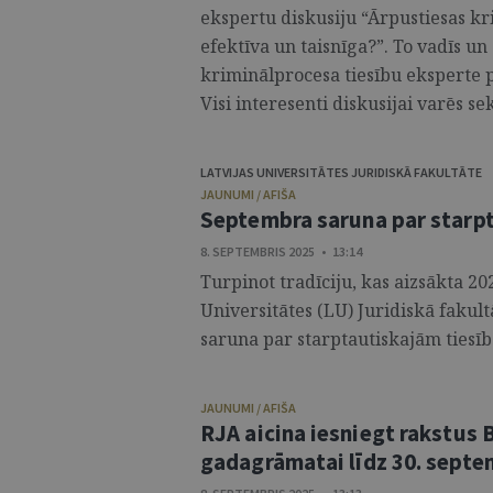
ekspertu diskusiju “Ārpustiesas kr
efektīva un taisnīga?”. To vadīs un
kriminālprocesa tiesību eksperte p
Visi interesenti diskusijai varēs seko
LATVIJAS UNIVERSITĀTES JURIDISKĀ FAKULTĀTE
JAUNUMI / AFIŠA
Septembra saruna par starp
8. SEPTEMBRIS 2025 • 13:14
Turpinot tradīciju, kas aizsākta 20
Universitātes (LU) Juridiskā faku
saruna par starptautiskajām tiesīb
JAUNUMI / AFIŠA
RJA aicina iesniegt rakstus 
gadagrāmatai līdz 30. sept