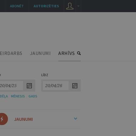
ABONĒT
AUTORIZĒTIES
EIRDARBS
JAUNUMI
ARHĪVS
O
LĪDZ
DĒĻA
/
MĒNESIS
/
GADS
JAUNUMI