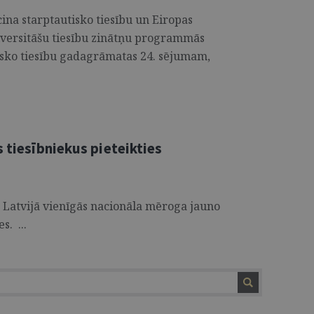
cina starptautisko tiesību un Eiropas
niversitāšu tiesību zinātņu programmās
tisko tiesību gadagrāmatas 24. sējumam,
s tiesībniekus pieteikties
o Latvijā vienīgās nacionāla mēroga jauno
s. ...