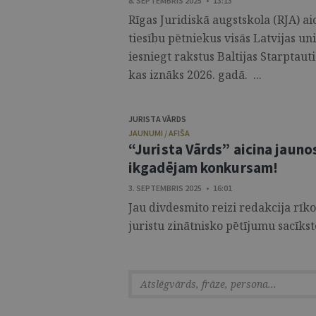
8. SEPTEMBRIS 2025 • 13:13
Rīgas Juridiskā augstskola (RJA) ai
tiesību pētniekus visās Latvijas u
iesniegt rakstus Baltijas Starptau
kas iznāks 2026. gadā. ...
JURISTA VĀRDS
JAUNUMI / AFIŠA
“Jurista Vārds” aicina jauno
ikgadējam konkursam!
3. SEPTEMBRIS 2025 • 16:01
Jau divdesmito reizi redakcija rīk
juristu zinātnisko pētījumu sacīkste