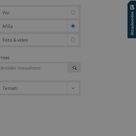
Visi
Afiša
Foto & video
UTORS
Temati