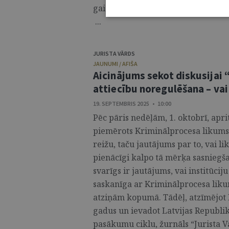
gaidāma spraiga un patiesi intere
...
JURISTA VĀRDS
JAUNUMI / AFIŠA
Aicinājums sekot diskusijai 
attiecību noregulēšana – vai
19. SEPTEMBRIS 2025 • 10:00
Pēc pāris nedēļām, 1. oktobrī, aprit
piemērots Kriminālprocesa likums. 
reižu, taču jautājums par to, vai li
pienācīgi kalpo tā mērķa sasniegša
svarīgs ir jautājums, vai institūci
saskanīga ar Kriminālprocesa liku
atziņām kopumā. Tādēļ, atzīmējot
gadus un ievadot Latvijas Republik
pasākumu ciklu, žurnāls “Jurista 