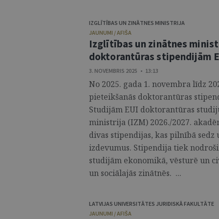
IZGLĪTĪBAS UN ZINĀTNES MINISTRIJA
JAUNUMI / AFIŠA
Izglītības un zinātnes minist
doktorantūras stipendijām E
3. NOVEMBRIS 2025 • 13:13
No 2025. gada 1. novembra līdz 202
pieteikšanās doktorantūras stipend
Studijām EUI doktorantūras studij
ministrija (IZM) 2026./2027. akad
divas stipendijas, kas pilnībā sed
izdevumus. Stipendija tiek nodroš
studijām ekonomikā, vēsturē un civil
un sociālajās zinātnēs. ...
LATVIJAS UNIVERSITĀTES JURIDISKĀ FAKULTĀTE
JAUNUMI / AFIŠA