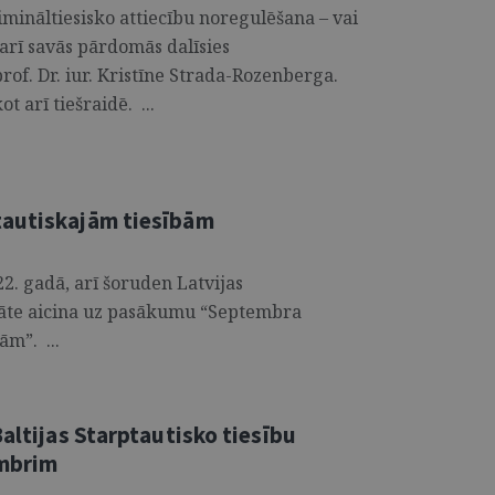
imināltiesisko attiecību noregulēšana – vai
 arī savās pārdomās dalīsies
rof. Dr. iur. Kristīne Strada-Rozenberga.
t arī tiešraidē. ...
tautiskajām tiesībām
22. gadā, arī šoruden Latvijas
ltāte aicina uz pasākumu “Septembra
ām”. ...
Baltijas Starptautisko tiesību
embrim