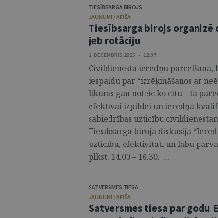
TIESĪBSARGA BIROJS
JAUNUMI / AFIŠA
Tiesībsarga birojs organizē 
jeb rotāciju
2. DECEMBRIS 2025 • 12:37
Civildienesta ierēdņu pārcelšana, b
iespaidu par “izrēķināšanos ar neē
likums gan noteic ko citu – tā par
efektīvai izpildei un ierēdņa kvalif
sabiedrības uzticību civildienesta
Tiesībsarga biroja diskusijā “Ierē
uzticību, efektivitāti un labu pārv
plkst. 14.00 – 16.30. ...
SATVERSMES TIESA
JAUNUMI / AFIŠA
Satversmes tiesa par godu E