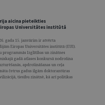
rija aicina pieteikties
iropas Universitātes institūtā
6. gada 15. janvārim ir atvērta
ijām Eiropas Universitātes institūtā (EUI).
u programmās Izglītības un zinātnes
ēmiskajā gadā atlases konkursā nodrošina
z uzturēšanās, apdrošināšanas un ceļa
ināta četrus gadus ilgām doktorantūras
izācijā, tiesību zinātnē, kā arī politikas