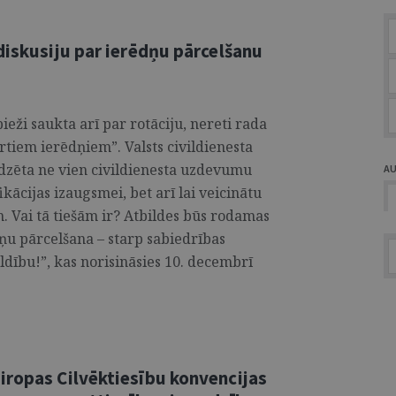
diskusiju par ierēdņu pārcelšanu
ieži saukta arī par rotāciju, nereti rada
rtiem ierēdņiem”. Valsts civildienesta
edzēta ne vien civildienesta uzdevumu
A
ikācijas izaugsmei, bet arī lai veicinātu
m. Vai tā tiešām ir? Atbildes būs rodamas
dņu pārcelšana – starp sabiedrības
aldību!”, kas norisināsies 10. decembrī
iropas Cilvēktiesību konvencijas