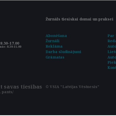
Žurnāls tiesiskai domai un praksei
Abonēšana
Par 
Žurnāli
Reda
8.30–17.00
Reklāma
Aut
nās: 8.30–15.00
Darba sludinājumi
Liet
Grāmatas
Auto
Pie
Kont
t savas tiesības
© VSIA "Latvijas Vēstnesis"
 pants/