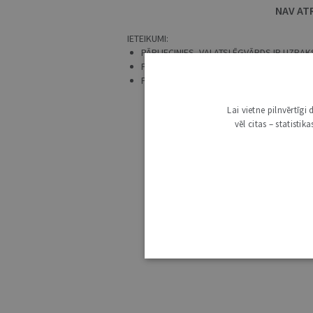
NAV AT
IETEIKUMI:
PĀRLIECINIES, VAI ATSLĒGVĀRDS IR UZRAKS
PRECIZĒ MEKLĒŠANAS PIEPRASĪJUMU.
PĀRBAUDI, VAI IR IZVĒLĒTS ATBILSTOŠS 
Lai vietne pilnvērtīg
vēl citas – statisti