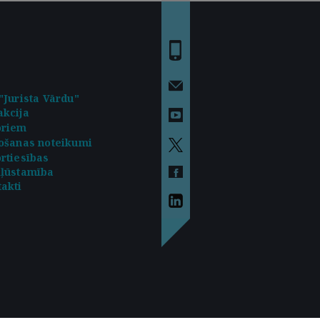
"Jurista Vārdu"
kcija
oriem
ošanas noteikumi
rtiesības
kļūstamība
akti