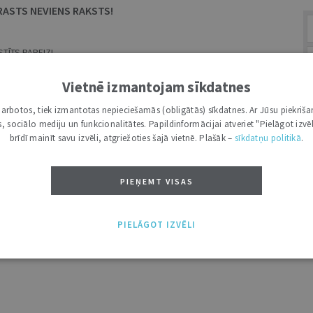
RASTS NEVIENS RAKSTS!
TĪTS PAREIZI.
MEKLĒŠANAS LAUKS.
Vietnē izmantojam sīkdatnes
i darbotos, tiek izmantotas nepieciešamās (obligātās) sīkdatnes. Ar Jūsu piekriša
kas, sociālo mediju un funkcionalitātes. Papildinformācijai atveriet "Pielāgot izvēl
A
brīdī mainīt savu izvēli, atgriežoties šajā vietnē. Plašāk –
sīkdatņu politikā
.
PIEŅEMT VISAS
PIELĀGOT IZVĒLI