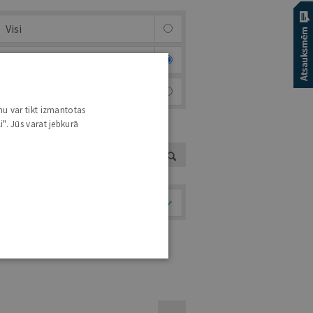
Visi
Afiša
Foto & video
nu var tikt izmantotas
i". Jūs varat jebkurā
UTORS
Temati