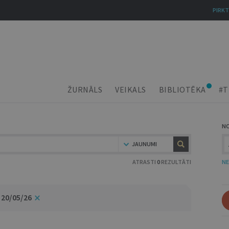
PIRKT
ŽURNĀLS
VEIKALS
BIBLIOTĒKA
#T
N
JAUNUMI
ATRASTI
0
REZULTĀTI
NE
 20/05/26