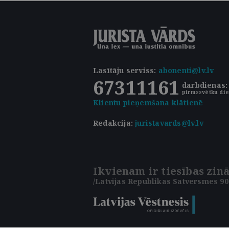
Lasītāju serviss
:
abonenti@lv.lv
67311161
darbdienās: 
pirmssvētku die
Klientu pieņemšana klātienē
Redakcija:
juristavards@lv.lv
Ikvienam ir tiesības zinā
/Latvijas Republikas Satversmes 90.