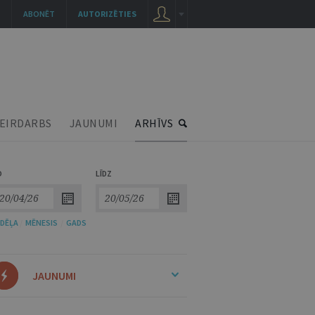
ABONĒT
AUTORIZĒTIES
EIRDARBS
JAUNUMI
ARHĪVS
O
LĪDZ
DĒĻA
/
MĒNESIS
/
GADS
JAUNUMI