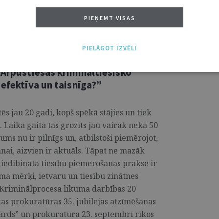
santa cīņa par uzvarētāju komandas titulu!
PIEŅEMT VISAS
PIELĀGOT IZVĒLI
“Ārpustiesas krimināltiesisko
 efektīva un taisnīga?”
ēs jau 20 gadi, kopš spēkā stājies un tiek
Laika gaitā tas grozīts jau vairāk nekā 50
kums nu ir pilnīgs un, atbilstoši piemērojot,
nai, aizvien ir aktuāls. Tāpat ne mazāk
ju iedibinātā tiesību piemērošanas prakse ir
ma mērķi, ietvaru un tiesību zinātnes
 Kriminālprocesa likuma darbības 20
as prokuratūras 35. jubilejas atzīmēšanas
Vārds” un prokuratūra 23. septembrī rīkos