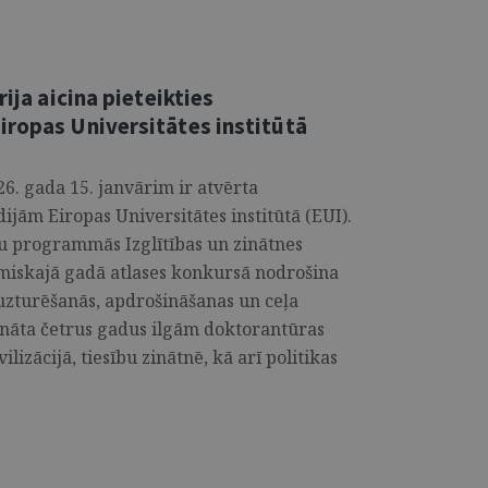
rija aicina pieteikties
iropas Universitātes institūtā
6. gada 15. janvārim ir atvērta
ijām Eiropas Universitātes institūtā (EUI).
u programmās Izglītības un zinātnes
ēmiskajā gadā atlases konkursā nodrošina
z uzturēšanās, apdrošināšanas un ceļa
ināta četrus gadus ilgām doktorantūras
izācijā, tiesību zinātnē, kā arī politikas