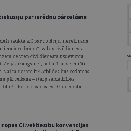
diskusiju par ierēdņu pārcelšanu
ieži saukta arī par rotāciju, nereti rada
rtiem ierēdņiem”. Valsts civildienesta
edzēta ne vien civildienesta uzdevumu
A
ikācijas izaugsmei, bet arī lai veicinātu
m. Vai tā tiešām ir? Atbildes būs rodamas
dņu pārcelšana – starp sabiedrības
aldību!”, kas norisināsies 10. decembrī
iropas Cilvēktiesību konvencijas