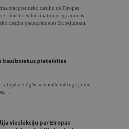
cina starptautisko tiesību un Eiropas
niversitāšu tiesību zinātņu programmās
tisko tiesību gadagrāmatas 24. sējumam,
s tiesībniekus pieteikties
o Latvijā vienīgās nacionāla mēroga jauno
s. ...
ija vieslekciju par Eiropas