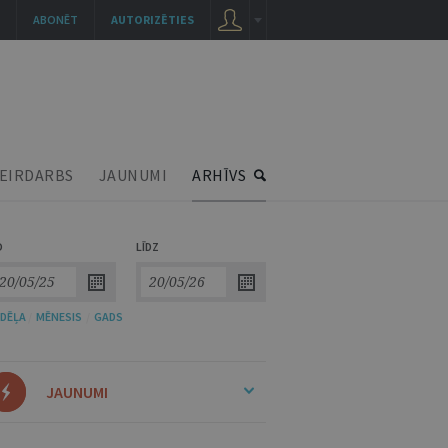
ABONĒT
AUTORIZĒTIES
EIRDARBS
JAUNUMI
ARHĪVS
O
LĪDZ
DĒĻA
/
MĒNESIS
/
GADS
JAUNUMI