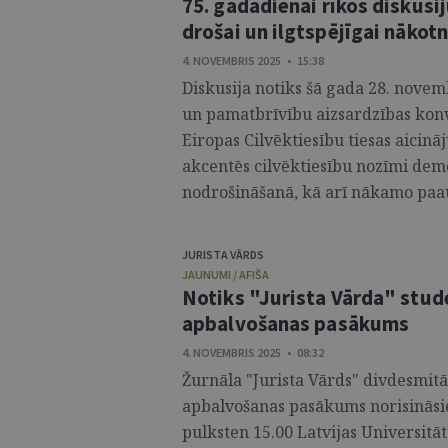
75. gadadienai rīkos diskusi
drošai un ilgtspējīgai nākotn
4. NOVEMBRIS 2025 • 15:38
Diskusija notiks šā gada 28. novemb
un pamatbrīvību aizsardzības konv
Eiropas Cilvēktiesību tiesas aici
akcentēs cilvēktiesību nozīmi demo
nodrošināšanā, kā arī nākamo paau
JURISTA VĀRDS
JAUNUMI / AFIŠA
Notiks "Jurista Vārda" stud
apbalvošanas pasākums
4. NOVEMBRIS 2025 • 08:32
Žurnāla "Jurista Vārds" divdesmit
apbalvošanas pasākums norisināsies
pulksten 15.00 Latvijas Universitāt