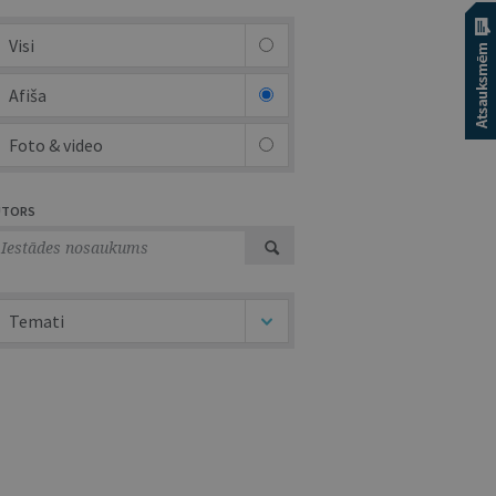
Visi
Afiša
Foto & video
UTORS
Temati