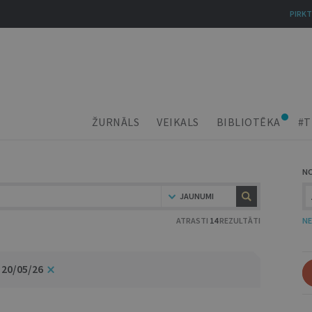
PIRKT
ŽURNĀLS
VEIKALS
BIBLIOTĒKA
#T
N
JAUNUMI
ATRASTI
14
REZULTĀTI
NE
 20/05/26