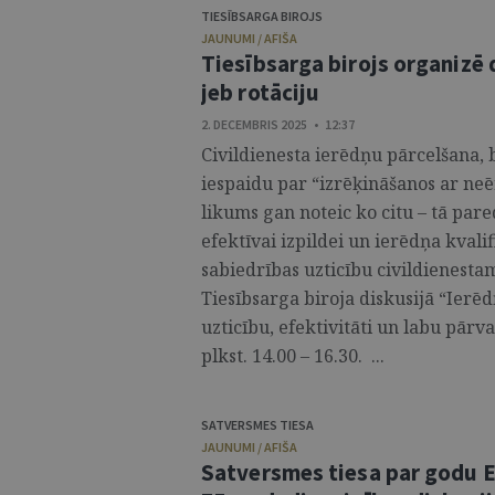
TIESĪBSARGA BIROJS
JAUNUMI / AFIŠA
Tiesībsarga birojs organizē 
jeb rotāciju
2. DECEMBRIS 2025 • 12:37
Civildienesta ierēdņu pārcelšana, b
iespaidu par “izrēķināšanos ar neē
likums gan noteic ko citu – tā par
efektīvai izpildei un ierēdņa kvalif
sabiedrības uzticību civildienesta
Tiesībsarga biroja diskusijā “Ierē
uzticību, efektivitāti un labu pārv
plkst. 14.00 – 16.30. ...
SATVERSMES TIESA
JAUNUMI / AFIŠA
Satversmes tiesa par godu E