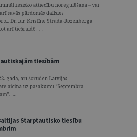
imināltiesisko attiecību noregulēšana – vai
 arī savās pārdomās dalīsies
rof. Dr. iur. Kristīne Strada-Rozenberga.
t arī tiešraidē. ...
tautiskajām tiesībām
22. gadā, arī šoruden Latvijas
ltāte aicina uz pasākumu “Septembra
ām”. ...
Baltijas Starptautisko tiesību
embrim