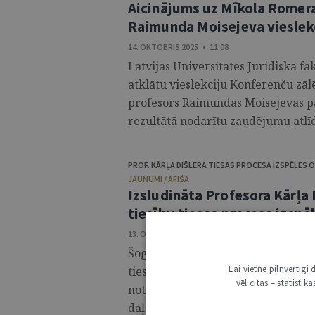
Aicinājums uz Mīkola Romera
Raimunda Moisejeva vieslek
14. OKTOBRIS 2025 • 11:08
Latvijas Universitātes Juridiskā fa
atklātu vieslekciju Konferenču zāl
profesors Raimundas Moisejevas 
rezultātā nodarītu zaudējumu atlīdz
PROF. KĀRĻA DIŠLERA TIESAS PROCESA IZSPĒLES
JAUNUMI / AFIŠA
Izsludināta Profesora Kārļa 
tiesību tiesas procesa izspē
13. OKTOBRIS 2025 • 09:32
Šogad jau 27. reizi norisināsies Pr
Lai vietne pilnvērtīg
tiesību tiesas procesa izspēle, atz
vēl citas – statisti
notikumu tiesību zinātņu profesio
daļa norisināsies vienas pilnas di