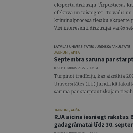
ekspertu diskusiju “Ārpustiesas kr
efektīva un taisnīga?”. To vadīs un
kriminālprocesa tiesību eksperte p
Visi interesenti diskusijai varēs seko
LATVIJAS UNIVERSITĀTES JURIDISKĀ FAKULTĀTE
JAUNUMI / AFIŠA
Septembra saruna par starp
8. SEPTEMBRIS 2025 • 13:14
Turpinot tradīciju, kas aizsākta 20
Universitātes (LU) Juridiskā faku
saruna par starptautiskajām tiesīb
JAUNUMI / AFIŠA
RJA aicina iesniegt rakstus 
gadagrāmatai līdz 30. sept