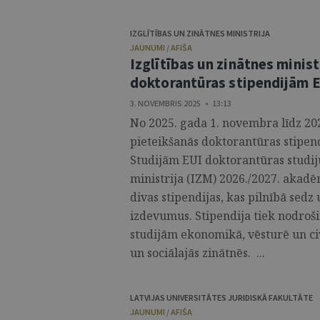
IZGLĪTĪBAS UN ZINĀTNES MINISTRIJA
JAUNUMI / AFIŠA
Izglītības un zinātnes minist
doktorantūras stipendijām E
3. NOVEMBRIS 2025 • 13:13
No 2025. gada 1. novembra līdz 202
pieteikšanās doktorantūras stipend
Studijām EUI doktorantūras studij
ministrija (IZM) 2026./2027. akad
divas stipendijas, kas pilnībā sed
izdevumus. Stipendija tiek nodroš
studijām ekonomikā, vēsturē un civil
un sociālajās zinātnēs. ...
LATVIJAS UNIVERSITĀTES JURIDISKĀ FAKULTĀTE
JAUNUMI / AFIŠA