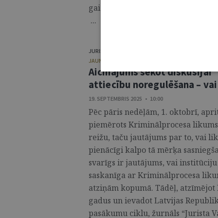
gaidāma spraiga un patiesi intere
...
JURISTA VĀRDS
JAUNUMI / AFIŠA
Aicinājums sekot diskusijai 
attiecību noregulēšana – vai
19. SEPTEMBRIS 2025 • 10:00
Pēc pāris nedēļām, 1. oktobrī, aprit
piemērots Kriminālprocesa likums. 
reižu, taču jautājums par to, vai li
pienācīgi kalpo tā mērķa sasniegša
svarīgs ir jautājums, vai institūci
saskanīga ar Kriminālprocesa liku
atziņām kopumā. Tādēļ, atzīmējot
gadus un ievadot Latvijas Republik
pasākumu ciklu, žurnāls “Jurista 