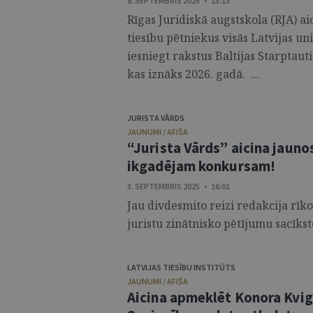
8. SEPTEMBRIS 2025 • 13:13
Rīgas Juridiskā augstskola (RJA) ai
tiesību pētniekus visās Latvijas u
iesniegt rakstus Baltijas Starptau
kas iznāks 2026. gadā. ...
JURISTA VĀRDS
JAUNUMI / AFIŠA
“Jurista Vārds” aicina jauno
ikgadējam konkursam!
3. SEPTEMBRIS 2025 • 16:01
Jau divdesmito reizi redakcija rīk
juristu zinātnisko pētījumu sacīkste
LATVIJAS TIESĪBU INSTITŪTS
JAUNUMI / AFIŠA
Aicina apmeklēt Konora Kvigl