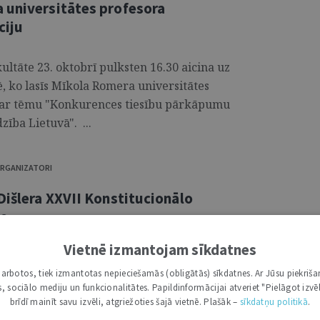
 universitātes profesora
ciju
kultāte 23. oktobrī pulksten 16.30 aicina uz
ē, ko lasīs Mīkola Romera universitātes
par tēmu "Konkurences tiesību pārkāpumu
ība Lietuvā". ...
 ORGANIZATORI
Dišlera XXVII Konstitucionālo
le
Vietnē izmantojam sīkdatnes
ofesora Kārļa Dišlera Konstitucionālo
i darbotos, tiek izmantotas nepieciešamās (obligātās) sīkdatnes. Ar Jūsu piekriša
īmējot tiešām nozīmīgu un gaidītu
kas, sociālo mediju un funkcionalitātes. Papildinformācijai atveriet "Pielāgot izvēl
nāļu un studentu vidū. Izspēles mutvārdu
brīdī mainīt savu izvēli, atgriežoties šajā vietnē. Plašāk –
sīkdatņu politikā
.
enas garumā 13. decembrī, kur, protams,