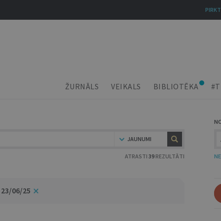
PIRKT
ŽURNĀLS
VEIKALS
BIBLIOTĒKA
#T
N
JAUNUMI
ATRASTI
39
REZULTĀTI
NE
 23/06/25