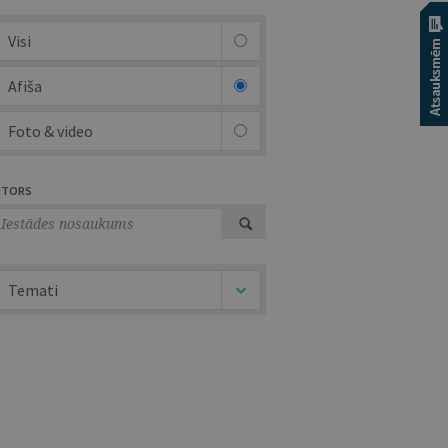
Visi
Afiša
Foto & video
UTORS
Temati