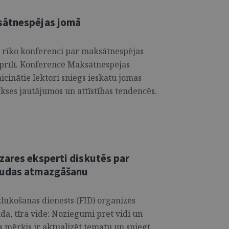
sātnespējas jomā
 rīko konferenci par maksātnespējas
aprīlī. Konferencē Maksātnespējas
icinātie lektori sniegs ieskatu jomas
akses jautājumos un attīstības tendencēs.
zares eksperti diskutēs par
audas atmazgāšanu
zlūkošanas dienests (FID) organizēs
da, tīra vide: Noziegumi pret vidi un
mērķis ir aktualizēt tematu un sniegt