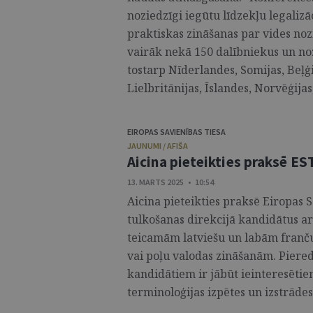
noziedzīgi iegūtu līdzekļu legaliz
praktiskas zināšanas par vides n
vairāk nekā 150 dalībniekus un no
tostarp Nīderlandes, Somijas, Beļģij
Lielbritānijas, Īslandes, Norvēģijas, 
EIROPAS SAVIENĪBAS TIESA
JAUNUMI / AFIŠA
Aicina pieteikties praksē ES
13. MARTS 2025 • 10:54
Aicina pieteikties praksē Eiropas S
tulkošanas direkcijā kandidātus ar 
teicamām latviešu un labām franču
vai poļu valodas zināšanām. Piere
kandidātiem ir jābūt ieinteresētie
terminoloģijas izpētes un izstrādes