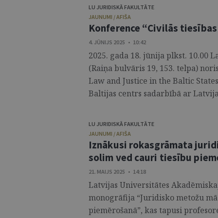
LU JURIDISKĀ FAKULTĀTE
JAUNUMI / AFIŠA
Konference “Civilās tiesības
4. JŪNIJS 2025 • 10:42
2025. gada 18. jūnija plkst. 10.00 L
(Raiņa bulvāris 19, 153. telpa) nor
Law and Justice in the Baltic State
Baltijas centrs sadarbībā ar Latvijas
LU JURIDISKĀ FAKULTĀTE
JAUNUMI / AFIŠA
Iznākusi rokasgrāmata jurid
solim ved cauri tiesību pi
21. MAIJS 2025 • 14:18
Latvijas Universitātes Akadēmiska
monogrāfija “Juridisko metožu māc
piemērošanā”, kas tapusi profesore