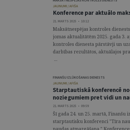
MAKSĀTNESPĒJAS KONTROLES DIENESTS
JAUNUMI / AFIŠA
Konference par aktuālo mak
21. MARTS 2025 • 10:12
Maksātnespējas kontroles dienests
jomas aktualitātēm 2025. gada 3. 
kontroles dienesta pārstāvji un uza
darbības rezultātos, aktuālajos pr
...
FINANŠU IZLŪKOŠANAS DIENESTS
JAUNUMI / AFIŠA
Starptautiskā konferencē no
noziegumiem pret vidi un n
21. MARTS 2025 • 09:59
Šī gada 24. un 25. martā, Finanšu i
starptautisku konferenci "Tīra nau
naudas atmazgāšana." Konferences 