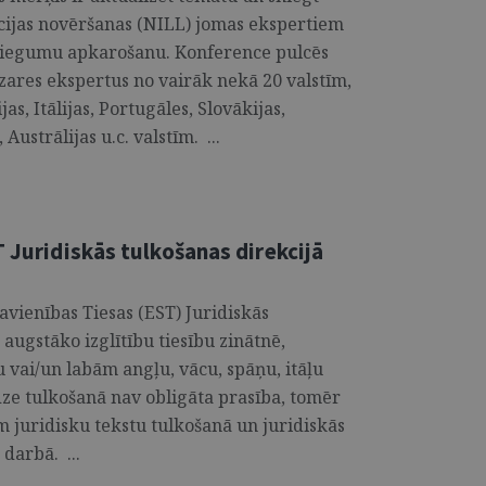
ācijas novēršanas (NILL) jomas ekspertiem
oziegumu apkarošanu. Konference pulcēs
zares ekspertus no vairāk nekā 20 valstīm,
as, Itālijas, Portugāles, Slovākijas,
Austrālijas u.c. valstīm. ...
T Juridiskās tulkošanas direkcijā
avienības Tiesas (EST) Juridiskās
augstāko izglītību tiesību zinātnē,
 vai/un labām angļu, vācu, spāņu, itāļu
dze tulkošanā nav obligāta prasība, tomēr
m juridisku tekstu tulkošanā un juridiskās
 darbā. ...