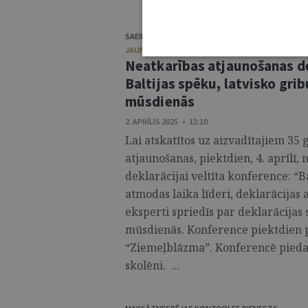
SAEIMAS PRESES DIENESTS
JAUNUMI / AFIŠA
Neatkarības atjaunošanas de
Baltijas spēku, latvisko grib
mūsdienās
2. APRĪLIS 2025 • 13:10
Lai atskatītos uz aizvadītajiem 35
atjaunošanas, piektdien, 4. aprīlī,
deklarācijai veltīta konference: “Ba
atmodas laika līderi, deklarācijas
eksperti spriedīs par deklarācijas
mūsdienās. Konference piektdien pu
“Ziemeļblāzma”. Konferencē piedalī
skolēni. ...