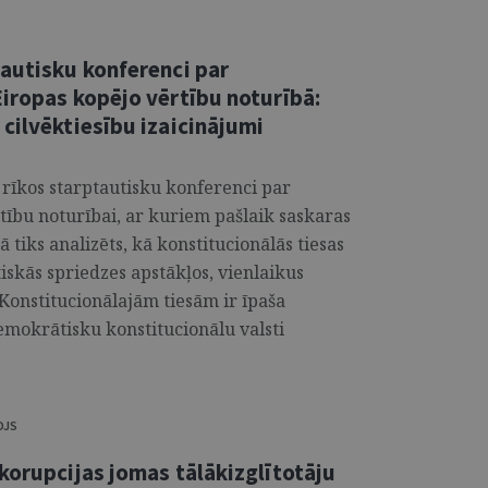
tautisku konferenci par
iropas kopējo vērtību noturībā:
cilvēktiesību izaicinājumi
a rīkos starptautisku konferenci par
tību noturībai, ar kuriem pašlaik saskaras
ā tiks analizēts, kā konstitucionālās tiesas
iskās spriedzes apstākļos, vienlaikus
 Konstitucionālajām tiesām ir īpaša
emokrātisku konstitucionālu valsti
OJS
korupcijas jomas tālākizglītotāju