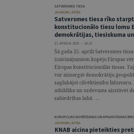
SATVERSMES TIESA
JAUNUMI / AFIŠA
Satversmes tiesa rīko starp
konstitucionālo tiesu lomu E
demokrātijas, tiesiskuma un 
17. APRĪLIS 2025 • 10:23
Šā gada 25. aprīlī Satversmes ties
izaicinājumiem kopējo Eiropas vēr
Eiropas konstitucionālās tiesas. Taj
var aizsargāt demokrātiju ģeopolit
saglabājot cilvēktiesību līdzsvaru.
atbildība un uzdevums aizstāvēt d
sabiedrības labā. ...
KORUPCIJAS NOVĒRŠANAS UN APKAROŠANAS BIR
JAUNUMI / AFIŠA
KNAB aicina pieteikties pret