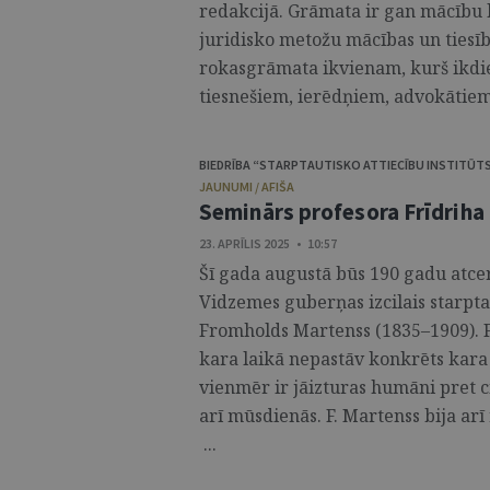
redakcijā. Grāmata ir gan mācību l
juridisko metožu mācības un tiesīb
rokasgrāmata ikvienam, kurš ikdie
tiesnešiem, ierēdņiem, advokātiem 
BIEDRĪBA “STARPTAUTISKO ATTIECĪBU INSTITŪT
JAUNUMI / AFIŠA
Seminārs profesora Frīdriha
23. APRĪLIS 2025 • 10:57
Šī gada augustā būs 190 gadu atce
Vidzemes guberņas izcilais starpta
Fromholds Martenss (1835–1909). 
kara laikā nepastāv konkrēts kara 
vienmēr ir jāizturas humāni pret c
arī mūsdienās. F. Martenss bija ar
...