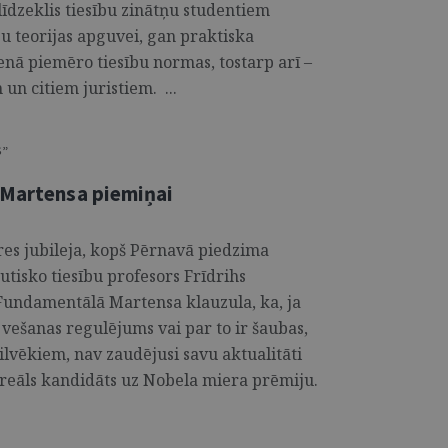
īdzeklis tiesību zinātņu studentiem
u teorijas apguvei, gan praktiska
nā piemēro tiesību normas, tostarp arī –
un citiem juristiem. ...
S”
 Martensa piemiņai
res jubileja, kopš Pērnavā piedzima
utisko tiesību profesors Frīdrihs
Fundamentālā Martensa klauzula, ka, ja
vešanas regulējums vai par to ir šaubas,
ilvēkiem, nav zaudējusi savu aktualitāti
ī reāls kandidāts uz Nobela miera prēmiju.