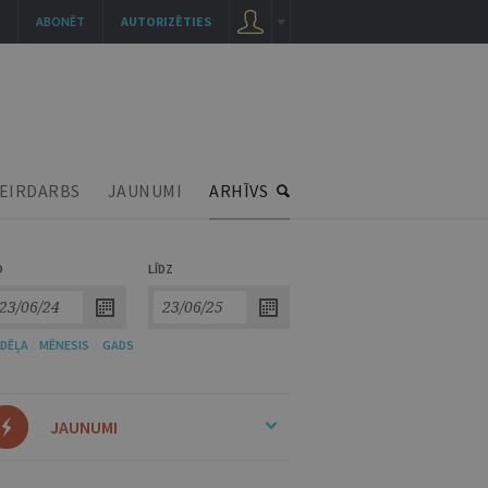
ABONĒT
AUTORIZĒTIES
EIRDARBS
JAUNUMI
ARHĪVS
O
LĪDZ
DĒĻA
/
MĒNESIS
/
GADS
JAUNUMI