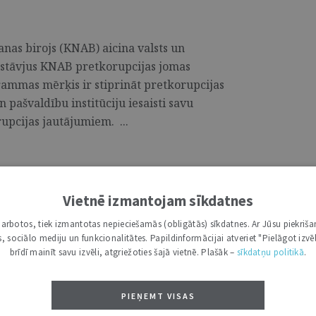
nas birojs (KNAB) aicina valsts un
ārstāvjus KNAB pretkorupcijas jomas
ammas mērķis ir stiprināt pretkorupcijas
 pašvaldību institūciju iesaisti savu
upcijas jautājumiem. ...
aģentūras eksperta amatam
Vietnē izmantojam sīkdatnes
i darbotos, tiek izmantotas nepieciešamās (obligātās) sīkdatnes. Ar Jūsu piekriša
z 12. maijam aicina pieteikties kandidātus
kas, sociālo mediju un funkcionalitātes. Papildinformācijai atveriet "Pielāgot izvēl
econded national expert) vietām
brīdī mainīt savu izvēli, atgriežoties šajā vietnē. Plašāk –
sīkdatņu politikā
.
lvēktiesību aizsardzība/area of Equality Law
ion). FRA pašreiz veido rezerves sarakstu
PIEŅEMT VISAS
iem. ...