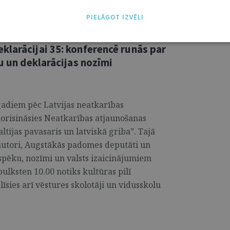
PIELĀGOT IZVĒLI
klarācijai 35: konferencē runās par
u un deklarācijas nozīmi
 gadiem pēc Latvijas neatkarības
 norisināsies Neatkarības atjaunošanas
ltijas pavasaris un latviskā griba”. Tajā
 autori, Augstākās padomes deputāti un
 spēku, nozīmi un valsts izaicinājumiem
lksten 10.00 notiks kultūras pilī
sies arī vēstures skolotāji un vidusskolu