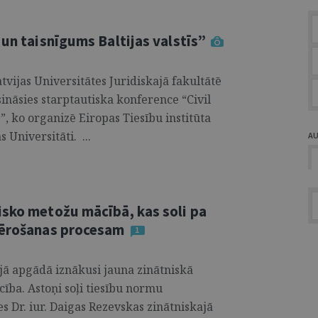
 un taisnīgums Baltijas valstīs”
atvijas Universitātes Juridiskajā fakultātē
isināsies starptautiska konference “Civil
s”, ko organizē Eiropas Tiesību institūta
 Universitāti. ...
A
isko metožu mācībā, kas soli pa
emērošanas procesam
1
jā apgādā iznākusi jauna zinātniskā
ība. Astoņi soļi tiesību normu
s Dr. iur. Daigas Rezevskas zinātniskajā