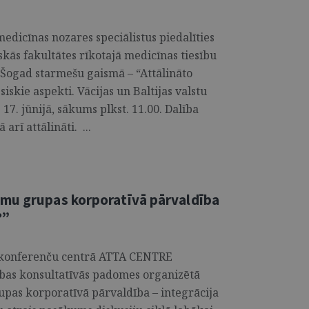
edicīnas nozares speciālistus piedalīties
skās fakultātes rīkotajā medicīnas tiesību
 Šogad starmešu gaismā – “Attālināto
skie aspekti. Vācijas un Baltijas valstu
17. jūnijā, sākums plkst. 11.00. Dalība
rī attālināti. ...
umu grupas korporatīvā pārvaldība
?”
40 konferenču centrā ATTA CENTRE
ības konsultatīvās padomes organizētā
pas korporatīvā pārvaldība – integrācija