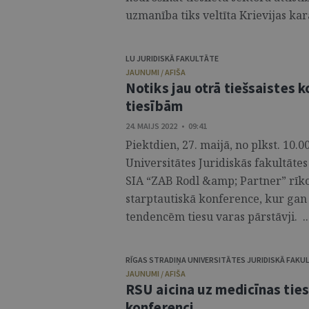
uzmanība tiks veltīta Krievijas ka
LU JURIDISKĀ FAKULTĀTE
JAUNUMI / AFIŠA
Notiks jau otrā tiešsaistes 
tiesībām
24. MAIJS 2022 • 09:41
Piektdien, 27. maijā, no plkst. 10.00
Universitātes Juridiskās fakultāte
SIA “ZAB Rodl &amp; Partner” rīko
starptautiskā konference, kur gan 
tendencēm tiesu varas pārstāvji. ..
RĪGAS STRADIŅA UNIVERSITĀTES JURIDISKĀ FAKU
JAUNUMI / AFIŠA
RSU aicina uz medicīnas ties
konferenci