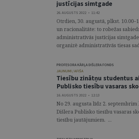
justīcijas simtgade
26. AUGUSTS 2022 • 11:42
Otrdien, 30. augustā, plkst. 10.00–
un racionalitāte: to robežas sabied
administratīvās justīcijas simtga
organizē administratīvās tiesas sad
PROFESORA KĀRĻA DIŠLERA FONDS
JAUNUMI / AFIŠA
Tiesību zinātņu studentus aic
Publisko tiesību vasaras sko
16. AUGUSTS 2022 • 12:13
No 29. augusta līdz 2. septembrim k
Dišlera Publisko tiesību vasaras sk
tiesību jautājumiem. ...