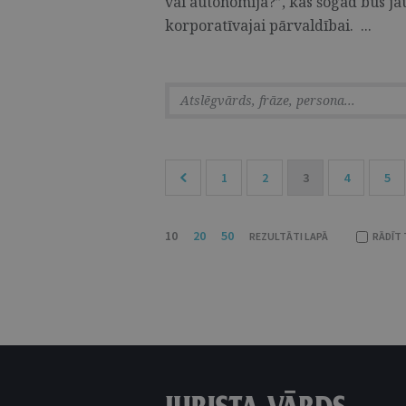
vai autonomija?”, kas šogad būs ja
korporatīvajai pārvaldībai. ...
1
2
3
4
5
10
20
50
REZULTĀTI LAPĀ
RĀDĪT 