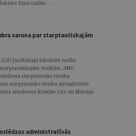
aktore Dina Gailīte. ...
bra saruna par starptautiskajām
 (LU) Juridiskajā fakultātē notiks
starptautiskajām tiesībām. ANO
mūsdienu starptautisko tiesību
ām starptautisko tiesību aktualitātēm
tātes absolventi Kristīne Līce un Mārtiņš
noslēdzas administratīvās