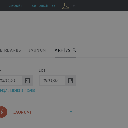
ABONĒT
AUTORIZĒTIES
EIRDARBS
JAUNUMI
ARHĪVS
O
LĪDZ
DĒĻA
/
MĒNESIS
/
GADS
JAUNUMI