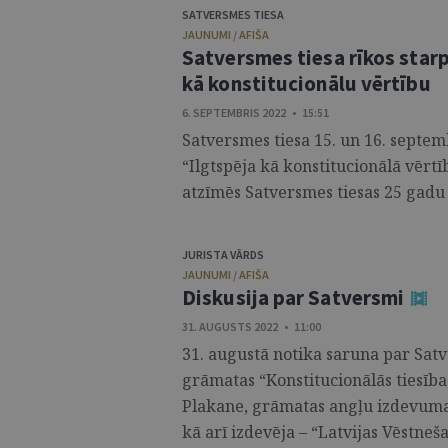
SATVERSMES TIESA
JAUNUMI / AFIŠA
Satversmes tiesa rīkos starp
kā konstitucionālu vērtību
6. SEPTEMBRIS 2022 • 15:51
Satversmes tiesa 15. un 16. septem
“Ilgtspēja kā konstitucionālā vērtī
atzīmēs Satversmes tiesas 25 gadu 
JURISTA VĀRDS
JAUNUMI / AFIŠA
Diskusija par Satversmi
31. AUGUSTS 2022 • 11:00
31. augustā notika saruna par Satv
grāmatas “Konstitucionālās tiesības
Plakane, grāmatas angļu izdevuma
kā arī izdevēja – “Latvijas Vēstneš