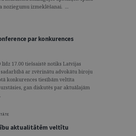
ra noziegumu izmeklēšanai. ...
konference par konkurences
 līdz 17.00 tiešsaistē notiks Latvijas
s sadarbībā ar zvērinātu advokātu biroju
tā konkurences tiesībām veltīta
uzstāsies, gan diskutēs par aktuālajām
.
LTĀTE
ību aktualitātēm veltītu