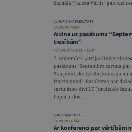
žurnāla “Jurista Vārds” galvenā red
LU JURIDISKĀ FAKULTĀTE
JAUNUMI / AFIŠA
Aicina uz pasākumu “Septem
tiesībām”
30. AUGUSTS 2022 • 12:47
7. septembrī Latvijas Universitātes
pasākums “Septembra saruna par 
Starptautisko tiesību komisija un 
izaicinājumi”. Pasākumā par dažād
sarunāsies divi LU Juridiskās fakul
Paparinskis. ...
AUGSTĀKĀ TIESA
JAUNUMI / AFIŠA
Ar konferenci par vērtībām 