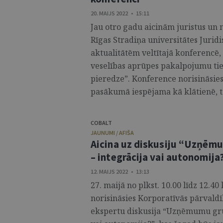
20. MAIJS 2022 • 15:11
Jau otro gadu aicinām juristus un m
Rīgas Stradiņa universitātes Juridi
aktualitātēm veltītajā konferencē,
veselības aprūpes pakalpojumu tiesi
pieredze”. Konference norisināsies 
pasākumā iespējama kā klātienē, tā a
COBALT
JAUNUMI / AFIŠA
Aicina uz diskusiju “Uzņēm
– integrācija vai autonomija
12. MAIJS 2022 • 13:13
27. maijā no plkst. 10.00 līdz 12.
norisināsies Korporatīvās pārvald
ekspertu diskusija “Uzņēmumu gru