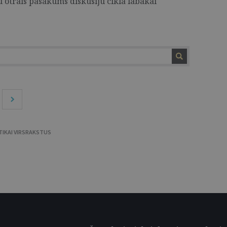
u otrais pasākums diskusiju ciklā labākai
TIKAI VIRSRAKSTUS