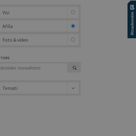
Visi
Afiša
Foto & video
UTORS
Temati