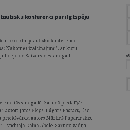
tautisku konferenci par ilgtspēju
brī rīkos starptautisko konferenci
ba: Nākotnes izaicinājumi”, ar kuru
jubileju un Satversmes simtgadi. ...
A
ersmi tās simtgadē. Sarunā piedalījās
” autori Jānis Pleps, Edgars Pastars, Ilze
 priekšvārda autors Mārtiņš Paparinskis,
a” – vadītāja Daina Ābele. Sarunu vadīja