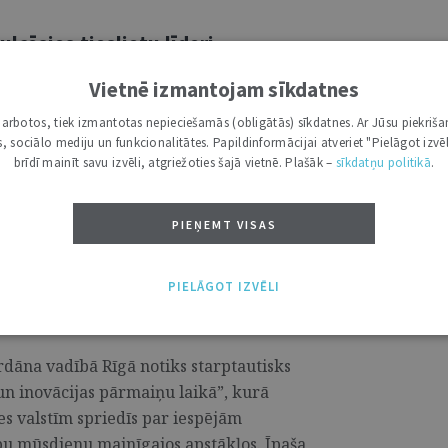
lcēsies tieslietu līderi
Vietnē izmantojam sīkdatnes
ptautiskais Rīgas Tieslietu līderu forums
i darbotos, tiek izmantotas nepieciešamās (obligātās) sīkdatnes. Ar Jūsu piekriša
laikā”, kurā piedalīsies vairāk nekā 35
kas, sociālo mediju un funkcionalitātes. Papildinformācijai atveriet "Pielāgot izvēl
es valstīm, Eiropas Komisijas un
brīdī mainīt savu izvēli, atgriežoties šajā vietnē. Plašāk –
sīkdatņu politikā
.
ganizācijām. ...
PIEŅEMT VISAS
s par tieslietu līderu atbildību
PIELĀGOT IZVĒLI
Bordāna vadībā Rīgā notiks starptautisks
 un inovācijas pārmaiņu laikā”, kurā
es valstīm spriedīs par iespējām
tību mūsdienu mainīgajos apstākļos. Īpaša