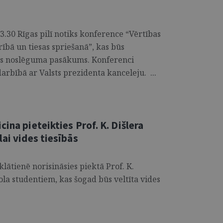
13.30 Rīgas pilī notiks konference “Vērtības
rībā un tiesas spriešanā”, kas būs
des noslēguma pasākums. Konferenci
arbībā ar Valsts prezidenta kanceleju. ...
ina pieteikties Prof. K. Dišlera
lai vides tiesībās
lātienē norisināsies piektā Prof. K.
ola studentiem, kas šogad būs veltīta vides