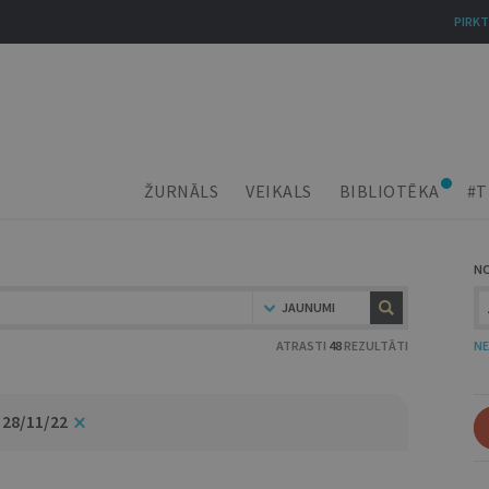
PIRKT
ŽURNĀLS
VEIKALS
BIBLIOTĒKA
#T
N
JAUNUMI
ATRASTI
48
REZULTĀTI
NE
 28/11/22