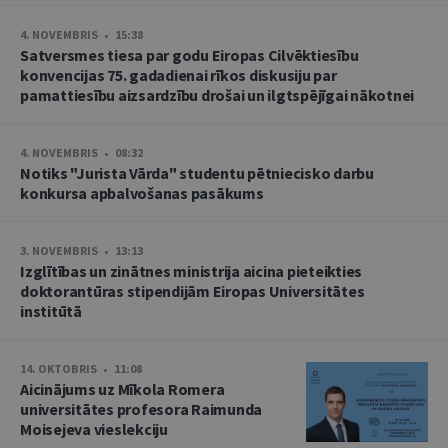
4. NOVEMBRIS • 15:38
Satversmes tiesa par godu Eiropas Cilvēktiesību
konvencijas 75. gadadienai rīkos diskusiju par
pamattiesību aizsardzību drošai un ilgtspējīgai nākotnei
4. NOVEMBRIS • 08:32
Notiks "Jurista Vārda" studentu pētniecisko darbu
konkursa apbalvošanas pasākums
3. NOVEMBRIS • 13:13
Izglītības un zinātnes ministrija aicina pieteikties
doktorantūras stipendijām Eiropas Universitātes
institūtā
14. OKTOBRIS • 11:08
Aicinājums uz Mīkola Romera
universitātes profesora Raimunda
Moisejeva vieslekciju