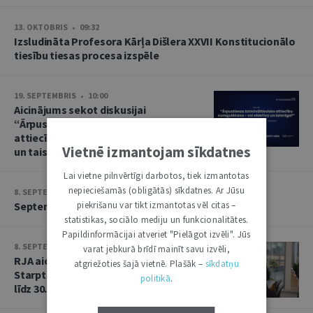
13. OKTOBRIS • 09:32
Izsludināta Profesora Kārļa Dišlera XXVII Konstitucionālo
tiesību tiesas procesa izspēle
19. SEPTEMBRIS • 10:00
Aicinājums sekot diskusijai
“Ārpustiesas krimināltiesisko
attiecību noregulēšana – vai efektīva
Vietnē izmantojam sīkdatnes
un taisnīga?”
Lai vietne pilnvērtīgi darbotos, tiek izmantotas
nepieciešamās (obligātās) sīkdatnes. Ar Jūsu
8. SEPTEMBRIS • 13:14
piekrišanu var tikt izmantotas vēl citas –
Septembra saruna par starptautiskajām tiesībām
statistikas, sociālo mediju un funkcionalitātes.
Papildinformācijai atveriet "Pielāgot izvēli". Jūs
8. SEPTEMBRIS • 13:13
varat jebkurā brīdī mainīt savu izvēli,
RJA aicina iesniegt rakstus Baltijas
atgriežoties šajā vietnē. Plašāk –
sīkdatņu
Starptautisko tiesību gadagrāmatai
politikā
.
līdz 30. septembrim