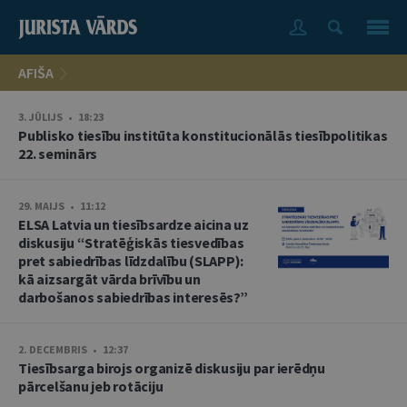
AFIŠA
3. JŪLIJS • 18:23
Publisko tiesību institūta konstitucionālās tiesībpolitikas
22. seminārs
29. MAIJS • 11:12
ELSA Latvia un tiesībsardze aicina uz
diskusiju “Stratēģiskās tiesvedības
pret sabiedrības līdzdalību (SLAPP):
kā aizsargāt vārda brīvību un
darbošanos sabiedrības interesēs?”
2. DECEMBRIS • 12:37
Tiesībsarga birojs organizē diskusiju par ierēdņu
pārcelšanu jeb rotāciju