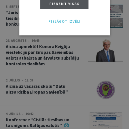
PIEŅEMT VISAS
3. SEPTEMBRIS • 16:01
“Jurista Vārds” aicina jaunos
tiesībniekus pieteikties ikgadējam
PIELĀGOT IZVĒLI
konkursam!
26. AUGUSTS • 16:45
Aicina apmeklēt Konora Kviglija
vieslekciju par Eiropas Savienības
valsts atbalsta un ārvalstu subsīdiju
kontroles tiesībām
2. JŪLIJS • 12:09
Aicina uz vasaras skolu “Datu
aizsardzība Eiropas Savienībā”
4. JŪNIJS • 10:42
Konference “Civilās tiesības un
taisnīgums Baltijas valstīs”