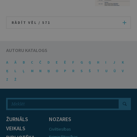
RĀDĪT VĒL /
571
AUTORU KATALOGS
A
Ā
B
C
Č
D
E
Ē
F
G
Ģ
H
I
J
K
Ķ
L
Ļ
M
N
Ņ
O
P
R
S
Š
T
U
Ū
V
Z
Ž
ŽURNĀLS
NOZARES
VEIKALS
Civiltiesības
Krimināltiesības