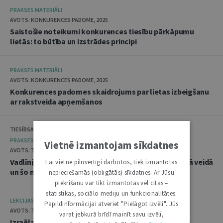
PRAKSES MATERIĀLI
AVOTS: KONKURENCES PADOME, 2025
Saistošie noteikumi konkurences tiesību pārkāpumu
lietās: to būtība un izstrādes principi
PRAKSES MATERIĀLI
AVOTS: KONKURENCES PADOME, 2025
Konkurences padomes skaidrojums par lietas izbeigšanu
ar rakstveida apņemšanos
TIESĪBSARGA BIROJS, DATU VALSTS INSPEKCIJA
PRAKSES MATERIĀLI
Vietnē izmantojam sīkdatnes
AVOTS: TIESĪBSARGA BIROJS, 2025
Vadlīnijas "Amatpersonu datu apstrāde audiovizuālā veidā
Lai vietne pilnvērtīgi darbotos, tiek izmantotas
un šo materiālu publicēšana"
nepieciešamās (obligātās) sīkdatnes. Ar Jūsu
piekrišanu var tikt izmantotas vēl citas –
statistikas, sociālo mediju un funkcionalitātes.
LEKCIJAS
Papildinformācijai atveriet "Pielāgot izvēli". Jūs
AVOTS: TIESLIETU AKADĒMIJA, 2025
varat jebkurā brīdī mainīt savu izvēli,
Izraēlas pieredze seksuālo noziegumu izmeklēšanā