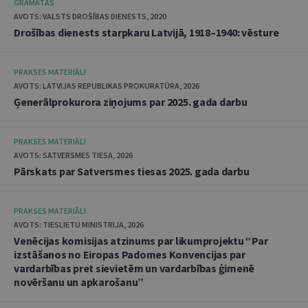
GRĀMATAS
AVOTS: VALSTS DROŠĪBAS DIENESTS, 2020
Drošības dienests starpkaru Latvijā, 1918–1940: vēsture
PRAKSES MATERIĀLI
AVOTS: LATVIJAS REPUBLIKAS PROKURATŪRA, 2026
Ģenerālprokurora ziņojums par 2025. gada darbu
PRAKSES MATERIĀLI
AVOTS: SATVERSMES TIESA, 2026
Pārskats par Satversmes tiesas 2025. gada darbu
PRAKSES MATERIĀLI
AVOTS: TIESLIETU MINISTRIJA, 2026
Venēcijas komisijas atzinums par likumprojektu “Par
izstāšanos no Eiropas Padomes Konvencijas par
vardarbības pret sievietēm un vardarbības ģimenē
novēršanu un apkarošanu”