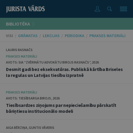
BIBLIOTĒKA
VISI
/
GRĀMATAS
/
LEKCIJAS
/
PERIODIKA
/
PRAKSES MATERIĀLI
LAURIS RASNAČS
PRAKSES MATERIĀLI
AVOTS: SIA “ZVĒRINĀTU ADVOKĀTU BIROJS RASNAČS”, 2026
Desmit gadi bez eksekvatūras. Publiskā kārtība Briseles
Ia regulas un Latvijas tiesību izpratnē
PRAKSES MATERIĀLI
AVOTS: TIESĪBSARGA BIROJS, 2026
Tiesībsardzes ziņojums par nepieciešamību pārskatīt
bāriņtiesu institucionālo modeli
AIGA BĒRZIŅA, GUNTIS VĀVERIS