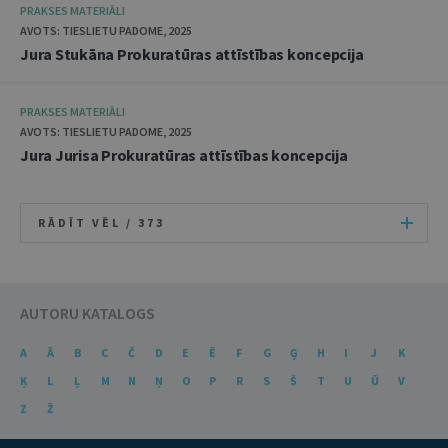
PRAKSES MATERIĀLI
AVOTS: TIESLIETU PADOME, 2025
Jura Stukāna Prokuratūras attīstības koncepcija
PRAKSES MATERIĀLI
AVOTS: TIESLIETU PADOME, 2025
Jura Jurisa Prokuratūras attīstības koncepcija
RĀDĪT VĒL /
373
AUTORU KATALOGS
A
Ā
B
C
Č
D
E
Ē
F
G
Ģ
H
I
J
K
Ķ
L
Ļ
M
N
Ņ
O
P
R
S
Š
T
U
Ū
V
Z
Ž