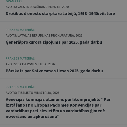
GRĀMATAS
AVOTS: VALSTS DROŠĪBAS DIENESTS, 2020
Drošības dienests starpkaru Latvijā, 1918–1940: vēsture
PRAKSES MATERIĀLI
AVOTS: LATVIJAS REPUBLIKAS PROKURATŪRA, 2026
Ģenerālprokurora ziņojums par 2025. gada darbu
PRAKSES MATERIĀLI
AVOTS: SATVERSMES TIESA, 2026
Pārskats par Satversmes tiesas 2025. gada darbu
PRAKSES MATERIĀLI
AVOTS: TIESLIETU MINISTRIJA, 2026
Venēcijas komisijas atzinums par likumprojektu “Par
izstāšanos no Eiropas Padomes Konvencijas par
vardarbības pret sievietēm un vardarbības ģimenē
novēršanu un apkarošanu”