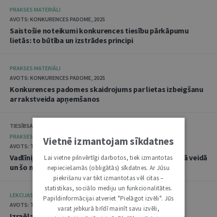
PRAKSES MATERIĀLI
AVOTS: KONKURENCES PADOME, 2025
Saistošie noteikumi konkurences tiesību pārkāpumu
lietās: to būtība un izstrādes principi
PRAKSES MATERIĀLI
AVOTS: KONKURENCES PADOME, 2025
Konkurences padomes skaidrojums par lietas izbeigšanu
ar rakstveida apņemšanos
TIESĪBSARGA BIROJS, DATU VALSTS INSPEKCIJA
PRAKSES MATERIĀLI
Vietnē izmantojam sīkdatnes
AVOTS: TIESĪBSARGA BIROJS, 2025
Vadlīnijas "Amatpersonu datu apstrāde audiovizuālā veidā
Lai vietne pilnvērtīgi darbotos, tiek izmantotas
un šo materiālu publicēšana"
nepieciešamās (obligātās) sīkdatnes. Ar Jūsu
piekrišanu var tikt izmantotas vēl citas –
statistikas, sociālo mediju un funkcionalitātes.
LEKCIJAS
Papildinformācijai atveriet "Pielāgot izvēli". Jūs
AVOTS: TIESLIETU AKADĒMIJA, 2025
varat jebkurā brīdī mainīt savu izvēli,
Izraēlas pieredze seksuālo noziegumu izmeklēšanā