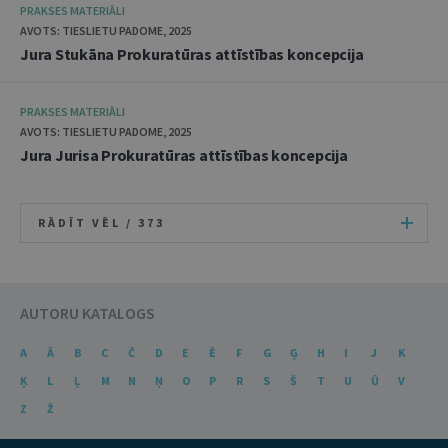
PRAKSES MATERIĀLI
AVOTS: TIESLIETU PADOME, 2025
Jura Stukāna Prokuratūras attīstības koncepcija
PRAKSES MATERIĀLI
AVOTS: TIESLIETU PADOME, 2025
Jura Jurisa Prokuratūras attīstības koncepcija
RĀDĪT VĒL /
373
AUTORU KATALOGS
A
Ā
B
C
Č
D
E
Ē
F
G
Ģ
H
I
J
K
Ķ
L
Ļ
M
N
Ņ
O
P
R
S
Š
T
U
Ū
V
Z
Ž