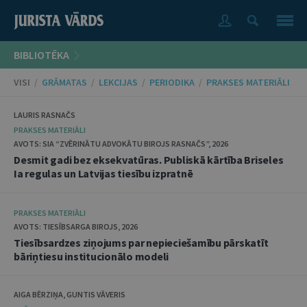
BIBLIOTĒKA
VISI
/
GRĀMATAS
/
LEKCIJAS
/
PERIODIKA
/
PRAKSES MATERIĀLI
LAURIS RASNAČS
PRAKSES MATERIĀLI
AVOTS: SIA “ZVĒRINĀTU ADVOKĀTU BIROJS RASNAČS”, 2026
Desmit gadi bez eksekvatūras. Publiskā kārtība Briseles
Ia regulas un Latvijas tiesību izpratnē
PRAKSES MATERIĀLI
AVOTS: TIESĪBSARGA BIROJS, 2026
Tiesībsardzes ziņojums par nepieciešamību pārskatīt
bāriņtiesu institucionālo modeli
AIGA BĒRZIŅA, GUNTIS VĀVERIS