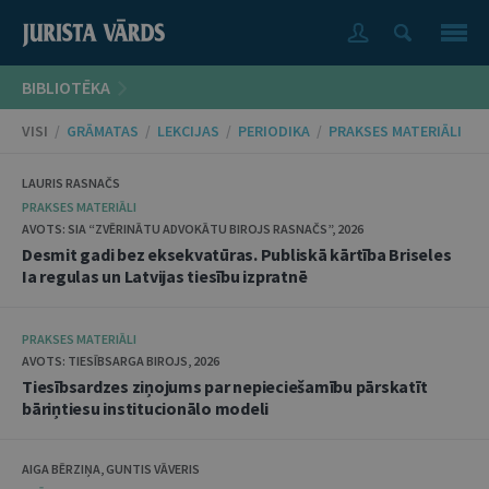
BIBLIOTĒKA
VISI
/
GRĀMATAS
/
LEKCIJAS
/
PERIODIKA
/
PRAKSES MATERIĀLI
LAURIS RASNAČS
PRAKSES MATERIĀLI
AVOTS: SIA “ZVĒRINĀTU ADVOKĀTU BIROJS RASNAČS”, 2026
Desmit gadi bez eksekvatūras. Publiskā kārtība Briseles
Ia regulas un Latvijas tiesību izpratnē
PRAKSES MATERIĀLI
AVOTS: TIESĪBSARGA BIROJS, 2026
Tiesībsardzes ziņojums par nepieciešamību pārskatīt
bāriņtiesu institucionālo modeli
AIGA BĒRZIŅA, GUNTIS VĀVERIS