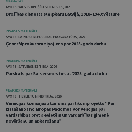
GRĀMATAS
AVOTS: VALSTS DROŠĪBAS DIENESTS, 2020
Drošības dienests starpkaru Latvijā, 1918–1940: vēsture
PRAKSES MATERIĀLI
AVOTS: LATVIJAS REPUBLIKAS PROKURATŪRA, 2026
Ģenerālprokurora ziņojums par 2025. gada darbu
PRAKSES MATERIĀLI
AVOTS: SATVERSMES TIESA, 2026
Pārskats par Satversmes tiesas 2025. gada darbu
PRAKSES MATERIĀLI
AVOTS: TIESLIETU MINISTRIJA, 2026
Venēcijas komisijas atzinums par likumprojektu “Par
izstāšanos no Eiropas Padomes Konvencijas par
vardarbības pret sievietēm un vardarbības ģimenē
novēršanu un apkarošanu”