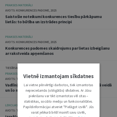
PRAKSES MATERIĀLI
AVOTS: KONKURENCES PADOME, 2025
Saistošie noteikumi konkurences tiesību pārkāpumu
lietās: to būtība un izstrādes principi
PRAKSES MATERIĀLI
AVOTS: KONKURENCES PADOME, 2025
Konkurences padomes skaidrojums par lietas izbeigšanu
ar rakstveida apņemšanos
TIESĪBSARGA BIROJS, DATU VALSTS INSPEKCIJA
PRAKSES MATERIĀLI
Vietnē izmantojam sīkdatnes
AVOTS: TIESĪBSARGA BIROJS, 2025
Vadlīnijas "Amatpersonu datu apstrāde audiovizuālā veidā
Lai vietne pilnvērtīgi darbotos, tiek izmantotas
un šo materiālu publicēšana"
nepieciešamās (obligātās) sīkdatnes. Ar Jūsu
piekrišanu var tikt izmantotas vēl citas –
statistikas, sociālo mediju un funkcionalitātes.
LEKCIJAS
Papildinformācijai atveriet "Pielāgot izvēli". Jūs
AVOTS: TIESLIETU AKADĒMIJA, 2025
varat jebkurā brīdī mainīt savu izvēli,
Izraēlas pieredze seksuālo noziegumu izmeklēšanā