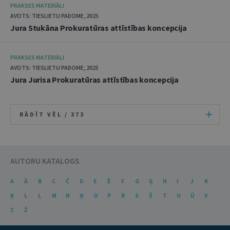
PRAKSES MATERIĀLI
AVOTS: TIESLIETU PADOME, 2025
Jura Stukāna Prokuratūras attīstības koncepcija
PRAKSES MATERIĀLI
AVOTS: TIESLIETU PADOME, 2025
Jura Jurisa Prokuratūras attīstības koncepcija
RĀDĪT VĒL /
373
AUTORU KATALOGS
A
Ā
B
C
Č
D
E
Ē
F
G
Ģ
H
I
J
K
Ķ
L
Ļ
M
N
Ņ
O
P
R
S
Š
T
U
Ū
V
Z
Ž