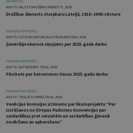
GRĀMATAS
AVOTS: VALSTS DROŠĪBAS DIENESTS, 2020
Drošības dienests starpkaru Latvijā, 1918–1940: vēsture
PRAKSES MATERIĀLI
AVOTS: LATVIJAS REPUBLIKAS PROKURATŪRA, 2026
Ģenerālprokurora ziņojums par 2025. gada darbu
PRAKSES MATERIĀLI
AVOTS: SATVERSMES TIESA, 2026
Pārskats par Satversmes tiesas 2025. gada darbu
PRAKSES MATERIĀLI
AVOTS: TIESLIETU MINISTRIJA, 2026
Venēcijas komisijas atzinums par likumprojektu “Par
izstāšanos no Eiropas Padomes Konvencijas par
vardarbības pret sievietēm un vardarbības ģimenē
novēršanu un apkarošanu”