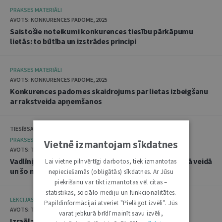
PRAKSES MATERIĀLI
AVOTS: KONKURENCES PADOME, 2025
Saistošie noteikumi konkurences tiesību pārkāpumu
lietās: to būtība un izstrādes principi
PRAKSES MATERIĀLI
AVOTS: KONKURENCES PADOME, 2025
Konkurences padomes skaidrojums par lietas izbeigšanu
ar rakstveida apņemšanos
TIESĪBSARGA BIROJS, DATU VALSTS INSPEKCIJA
PRAKSES MATERIĀLI
Vietnē izmantojam sīkdatnes
AVOTS: TIESĪBSARGA BIROJS, 2025
Vadlīnijas "Amatpersonu datu apstrāde audiovizuālā veidā
Lai vietne pilnvērtīgi darbotos, tiek izmantotas
un šo materiālu publicēšana"
nepieciešamās (obligātās) sīkdatnes. Ar Jūsu
piekrišanu var tikt izmantotas vēl citas –
statistikas, sociālo mediju un funkcionalitātes.
LEKCIJAS
Papildinformācijai atveriet "Pielāgot izvēli". Jūs
AVOTS: TIESLIETU AKADĒMIJA, 2025
varat jebkurā brīdī mainīt savu izvēli,
Izraēlas pieredze seksuālo noziegumu izmeklēšanā