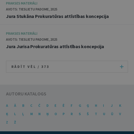
PRAKSES MATERIĀLI
AVOTS: TIESLIETU PADOME, 2025
Jura Stukāna Prokuratūras attīstības koncepcija
PRAKSES MATERIĀLI
AVOTS: TIESLIETU PADOME, 2025
Jura Jurisa Prokuratūras attīstības koncepcija
RĀDĪT VĒL /
373
AUTORU KATALOGS
A
Ā
B
C
Č
D
E
Ē
F
G
Ģ
H
I
J
K
Ķ
L
Ļ
M
N
Ņ
O
P
R
S
Š
T
U
Ū
V
Z
Ž