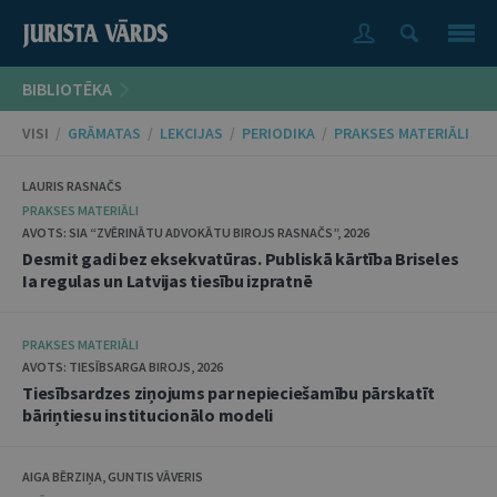
BIBLIOTĒKA
VISI
/
GRĀMATAS
/
LEKCIJAS
/
PERIODIKA
/
PRAKSES MATERIĀLI
LAURIS RASNAČS
PRAKSES MATERIĀLI
AVOTS: SIA “ZVĒRINĀTU ADVOKĀTU BIROJS RASNAČS”, 2026
Desmit gadi bez eksekvatūras. Publiskā kārtība Briseles
Ia regulas un Latvijas tiesību izpratnē
PRAKSES MATERIĀLI
AVOTS: TIESĪBSARGA BIROJS, 2026
Tiesībsardzes ziņojums par nepieciešamību pārskatīt
bāriņtiesu institucionālo modeli
AIGA BĒRZIŅA, GUNTIS VĀVERIS