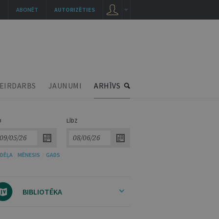
ABONĒT
AUTORIZĒTIES
EIRDARBS
JAUNUMI
ARHĪVS
O
LĪDZ
DĒĻA
/
MĒNESIS
/
GADS
BIBLIOTĒKA