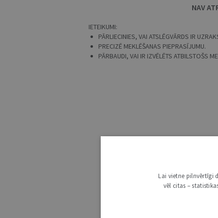
NAV AT
IETEIKUMI:
PĀRLIECINIES, VAI ATSLĒGVĀRDS IR UZRAKS
PRECIZĒ MEKLĒŠANAS PIEPRASĪJUMU.
PĀRBAUDI, VAI IR IZVĒLĒTS ATBILSTOŠS 
Lai vietne pilnvērtīg
vēl citas – statisti