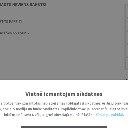
RASTS NEVIENS RAKSTS!
TĪTS PAREIZI.
MEKLĒŠANAS LAUKS.
A
Vietnē izmantojam sīkdatnes
i darbotos, tiek izmantotas nepieciešamās (obligātās) sīkdatnes. Ar Jūsu piekriša
kas, sociālo mediju un funkcionalitātes. Papildinformācijai atveriet "Pielāgot izvēl
G
brīdī mainīt savu izvēli, atgriežoties šajā vietnē. Plašāk –
sīkdatņu politikā
.