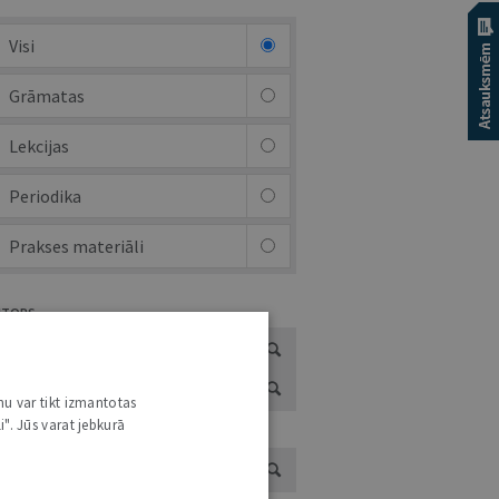
Visi
Grāmatas
Lekcijas
Periodika
Prakses materiāli
UTORS
nu var tikt izmantotas
i". Jūs varat jebkurā
ADS