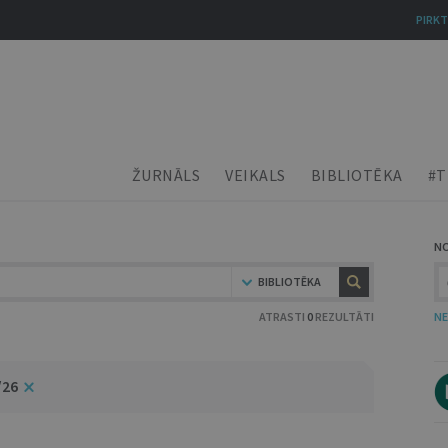
PIRKT
ŽURNĀLS
VEIKALS
BIBLIOTĒKA
#T
N
BIBLIOTĒKA
ATRASTI
0
REZULTĀTI
NE
/26