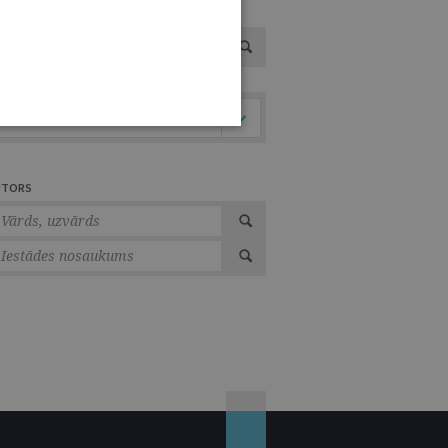
VOTS
Tiesību nozare
UTORS