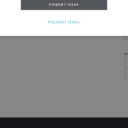
A
PIEŅEMT VISAS
PIELĀGOT IZVĒLI
A