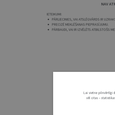
NAV AT
IETEIKUMI:
PĀRLIECINIES, VAI ATSLĒGVĀRDS IR UZRAKS
PRECIZĒ MEKLĒŠANAS PIEPRASĪJUMU.
PĀRBAUDI, VAI IR IZVĒLĒTS ATBILSTOŠS 
Lai vietne pilnvērtīg
vēl citas – statisti