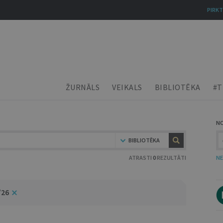
PIRKT
ŽURNĀLS
VEIKALS
BIBLIOTĒKA
#T
N
BIBLIOTĒKA
ATRASTI
0
REZULTĀTI
NE
/26