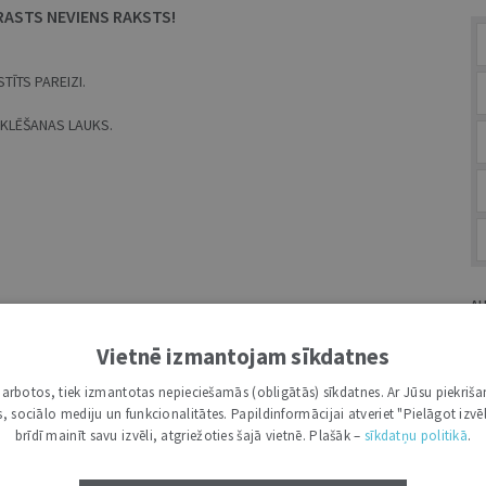
RASTS NEVIENS RAKSTS!
TĪTS PAREIZI.
MEKLĒŠANAS LAUKS.
A
Vietnē izmantojam sīkdatnes
i darbotos, tiek izmantotas nepieciešamās (obligātās) sīkdatnes. Ar Jūsu piekriša
kas, sociālo mediju un funkcionalitātes. Papildinformācijai atveriet "Pielāgot izvēl
G
brīdī mainīt savu izvēli, atgriežoties šajā vietnē. Plašāk –
sīkdatņu politikā
.