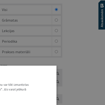
Visi
Grāmatas
Lekcijas
Periodika
Prakses materiāli
UTORS
nu var tikt izmantotas
i". Jūs varat jebkurā
ADS