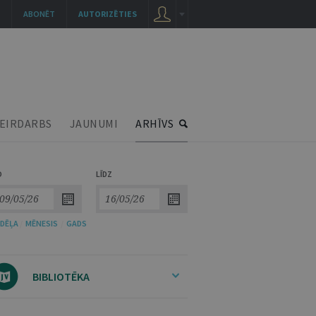
ABONĒT
AUTORIZĒTIES
EIRDARBS
JAUNUMI
ARHĪVS
O
LĪDZ
DĒĻA
/
MĒNESIS
/
GADS
BIBLIOTĒKA