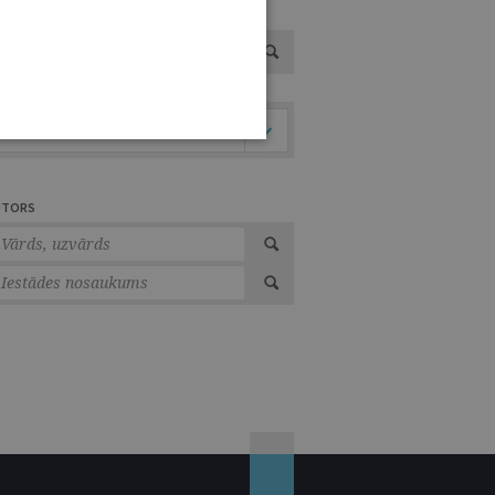
VOTS
Tiesību nozare
UTORS