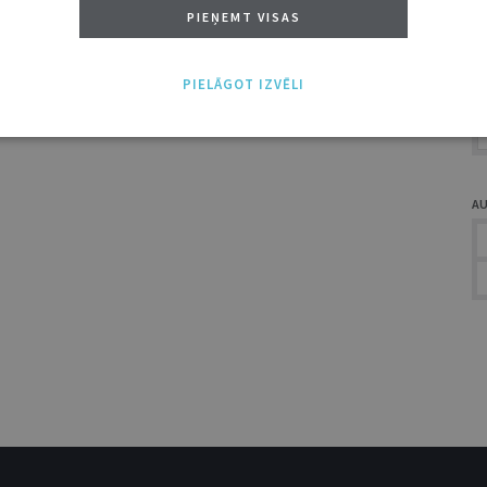
A
PIEŅEMT VISAS
PIELĀGOT IZVĒLI
A