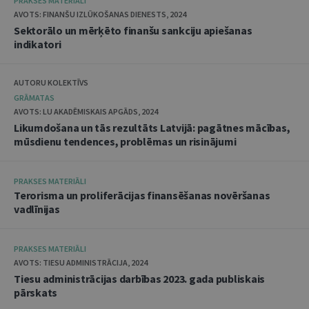
PRAKSES MATERIĀLI
AVOTS: FINANŠU IZLŪKOŠANAS DIENESTS, 2024
Sektorālo un mērķēto finanšu sankciju apiešanas
indikatori
AUTORU KOLEKTĪVS
GRĀMATAS
AVOTS: LU AKADĒMISKAIS APGĀDS, 2024
Likumdošana un tās rezultāts Latvijā: pagātnes mācības,
mūsdienu tendences, problēmas un risinājumi
PRAKSES MATERIĀLI
Terorisma un proliferācijas finansēšanas novēršanas
vadlīnijas
PRAKSES MATERIĀLI
AVOTS: TIESU ADMINISTRĀCIJA, 2024
Tiesu administrācijas darbības 2023. gada publiskais
pārskats