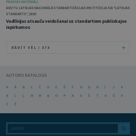
PRAKSES MATERIĀLI
AVOTS: LATVIJAS NACIONĀLĀ STANDARTIZĀCIJAS INSTITŪCIJA SIA "LATVIJAS
STANDARTS”, 2020
Vadlīnijas atsauču veidošanai uz standartiem publiskajos
iepirkumos
RĀDĪT VĒL /
373
AUTORU KATALOGS
A
Ā
B
C
Č
D
E
Ē
F
G
Ģ
H
I
J
K
Ķ
L
Ļ
M
N
Ņ
O
P
R
S
Š
T
U
Ū
V
Z
Ž