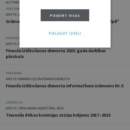
AUTORU KOLEKTĪVS
PERIODIKA
AVOTS: JURISTA VĀRDS, 2024
PIEŅEMT VISAS
Grāmatžurnāls "Latvijas pirmie 20 gadi ES tiesību telpā"
PIELĀGOT IZVĒLI
PRAKSES MATERIĀLI
AVOTS: FINANŠU IZLŪKOŠANAS DIENESTS, 2024
Finanšu izlūkošanas dienesta 2023. gada darbības
pārskats
PERIODIKA
AVOTS: FINANŠU IZLŪKOŠANAS DIENESTS
Finanšu izlūkošanas dienesta informatīvais izdevums Nr. 5
GRĀMATAS
AVOTS: TIESU NAMU AĢENTŪRA, 2024
Tiesnešu ētikas komisijas atziņu krājums 2017–2023