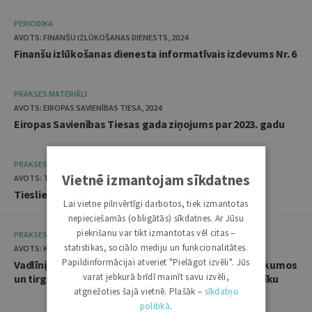
PERIODIKA
AVOTS: FINANŠU IZLŪKOŠANAS DIENESTS, 2024
Finanšu izlūkošanas dienesta informatīvais izdevums Nr. 6
PRAKSES MATERIĀLI
AVOTS: EIROPAS SAVIENĪBAS TIESA, 2024
Eiropas Savienības Tiesas gada ziņojums par 2023. gadu
PRAKSES MATERIĀLI
Vietnē izmantojam sīkdatnes
AVOTS: TIESLIETU PADOME, 2024
Tieslietu padomes 2023. gada pārskats
Lai vietne pilnvērtīgi darbotos, tiek izmantotas
nepieciešamās (obligātās) sīkdatnes. Ar Jūsu
piekrišanu var tikt izmantotas vēl citas –
PRAKSES MATERIĀLI
statistikas, sociālo mediju un funkcionalitātes.
AVOTS: KONKURENCES PADOME, 2024
Papildinformācijai atveriet "Pielāgot izvēli". Jūs
Vadlīnijas par kopīgu piedāvājumu iesniegšanu iepirkumos
varat jebkurā brīdī mainīt savu izvēli,
un tirgus dalībniekiem paredzētu pašnovērtējuma rīku
atgriežoties šajā vietnē. Plašāk –
sīkdatņu
politikā
.