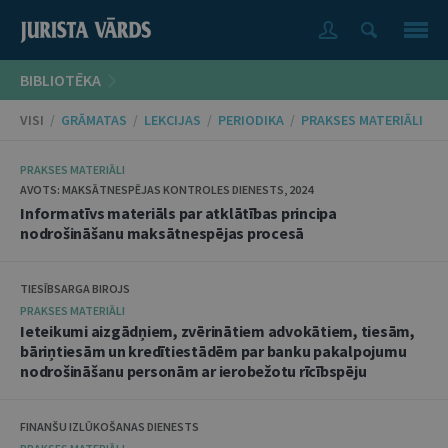
BIBLIOTĒKA
VISI
/
GRĀMATAS
/
LEKCIJAS
/
PERIODIKA
/
PRAKSES MATERIĀLI
PRAKSES MATERIĀLI
AVOTS: MAKSĀTNESPĒJAS KONTROLES DIENESTS, 2024
Informatīvs materiāls par atklātības principa
nodrošināšanu maksātnespējas procesā
TIESĪBSARGA BIROJS
PRAKSES MATERIĀLI
Ieteikumi aizgādņiem, zvērinātiem advokātiem, tiesām,
bāriņtiesām un kredītiestādēm par banku pakalpojumu
nodrošināšanu personām ar ierobežotu rīcībspēju
FINANŠU IZLŪKOŠANAS DIENESTS