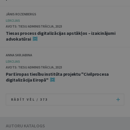
JĀNIS ROZENBERGS
LEKCIJAS
AVOTS: TIESU ADMINISTRĀCIJA, 2023
Tiesas process digitalizācijas apstākļos – izaicinājumi
advokatūrai
ANNA SKRJABINA
LEKCIJAS
AVOTS: TIESU ADMINISTRĀCIJA, 2023
Par Eiropas tiesību institūta projektu "Civilprocesa
digitalizācija Eiropā"
RĀDĪT VĒL /
373
AUTORU KATALOGS