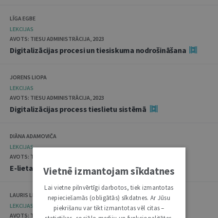
LĪGA EGBE
LEKCIJAS
AVOTS: TIESU ADMINISTRĀCIJA, 2023
Digitalizācijas procesi un tiesiskuma nodrošināšana
JORENS LIOPA
LEKCIJAS
AVOTS: TIESU ADMINISTRĀCIJA, 2023
Digitalizācijas process tieslietu sistēmā
DIĀNA ADAMOVIČA
LEKCIJAS
AVOTS: TIESU ADMINISTRĀCIJA, 2023
E-lietas ieviešana Latvijā
Vietnē izmantojam sīkdatnes
Lai vietne pilnvērtīgi darbotos, tiek izmantotas
LAURIS LINABERGS, TIESU ADMINISTRĀCIJA
nepieciešamās (obligātās) sīkdatnes. Ar Jūsu
LEKCIJAS
piekrišanu var tikt izmantotas vēl citas –
AVOTS: TIESU ADMINISTRĀCIJA, 2023