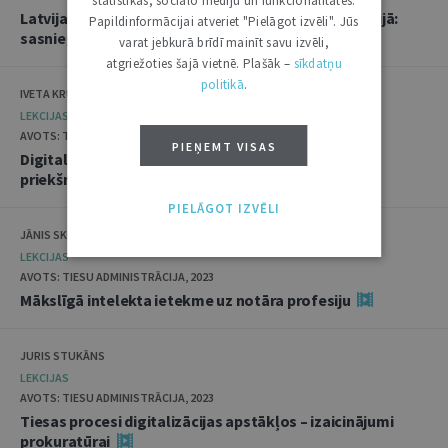
statistikas, sociālo mediju un funkcionalitātes.
Latvijas attīstības perspektīvas procesu digitalizācijā:
Papildinformācijai atveriet "Pielāgot izvēli". Jūs
sasniegtais un iekavētais
varat jebkurā brīdī mainīt savu izvēli,
atgriežoties šajā vietnē. Plašāk –
sīkdatņu
politikā
.
IVETA KRUKA
LEKCIJAS
AVOTS: TIESU ADMINISTRĀCIJA, 2023
PIEŅEMT VISAS
Digitalizācija – efektīvas nolēmumu izpildes
priekšnosacījums
PIELĀGOT IZVĒLI
JĀNIS SKRASTIŅŠ
LEKCIJAS
AVOTS: TIESU ADMINISTRĀCIJA, 2023
Mākslīgā intelekta ietekme uz notāra profesiju
JURIS STUKĀNS
LEKCIJAS
AVOTS: TIESU ADMINISTRĀCIJA, 2023
Tiesas procesi digitalizācijas apstākļos – izaicinājumi
prokuratūrai