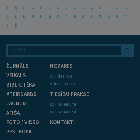
A
Ā
B
C
Č
D
E
Ē
F
G
Ģ
H
I
J
K
Ķ
L
Ļ
M
N
Ņ
O
P
R
S
Š
T
U
Ū
V
Z
Ž
ŽURNĀLS
NOZARES
VEIKALS
Civiltiesības
BIBLIOTĒKA
Krimināltiesības
#TEIRDARBS
TIESĪBU PRAKSE
JAUNUMI
EST nolēmumi
AFIŠA
ECT nolēmumi
FOTO / VIDEO
KONTAKTI
VĒSTKOPA