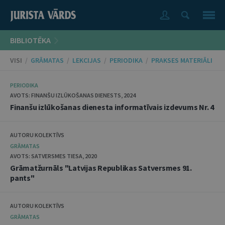
BIBLIOTĒKA
VISI
/
GRĀMATAS
/
LEKCIJAS
/
PERIODIKA
/
PRAKSES MATERIĀLI
PERIODIKA
AVOTS: FINANŠU IZLŪKOŠANAS DIENESTS, 2024
Finanšu izlūkošanas dienesta informatīvais izdevums Nr. 4
AUTORU KOLEKTĪVS
GRĀMATAS
AVOTS: SATVERSMES TIESA, 2020
Grāmatžurnāls "Latvijas Republikas Satversmes 91.
pants"
AUTORU KOLEKTĪVS
GRĀMATAS