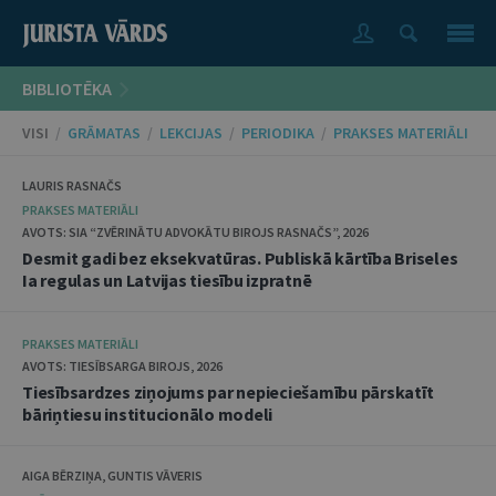
BIBLIOTĒKA
VISI
/
GRĀMATAS
/
LEKCIJAS
/
PERIODIKA
/
PRAKSES MATERIĀLI
LAURIS RASNAČS
PRAKSES MATERIĀLI
AVOTS: SIA “ZVĒRINĀTU ADVOKĀTU BIROJS RASNAČS”, 2026
Desmit gadi bez eksekvatūras. Publiskā kārtība Briseles
Ia regulas un Latvijas tiesību izpratnē
PRAKSES MATERIĀLI
AVOTS: TIESĪBSARGA BIROJS, 2026
Tiesībsardzes ziņojums par nepieciešamību pārskatīt
bāriņtiesu institucionālo modeli
AIGA BĒRZIŅA, GUNTIS VĀVERIS