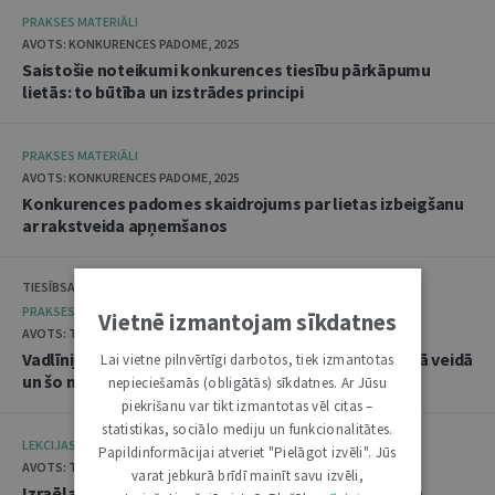
PRAKSES MATERIĀLI
AVOTS: KONKURENCES PADOME, 2025
Saistošie noteikumi konkurences tiesību pārkāpumu
lietās: to būtība un izstrādes principi
PRAKSES MATERIĀLI
AVOTS: KONKURENCES PADOME, 2025
Konkurences padomes skaidrojums par lietas izbeigšanu
ar rakstveida apņemšanos
TIESĪBSARGA BIROJS, DATU VALSTS INSPEKCIJA
PRAKSES MATERIĀLI
Vietnē izmantojam sīkdatnes
AVOTS: TIESĪBSARGA BIROJS, 2025
Vadlīnijas "Amatpersonu datu apstrāde audiovizuālā veidā
Lai vietne pilnvērtīgi darbotos, tiek izmantotas
un šo materiālu publicēšana"
nepieciešamās (obligātās) sīkdatnes. Ar Jūsu
piekrišanu var tikt izmantotas vēl citas –
statistikas, sociālo mediju un funkcionalitātes.
LEKCIJAS
Papildinformācijai atveriet "Pielāgot izvēli". Jūs
AVOTS: TIESLIETU AKADĒMIJA, 2025
varat jebkurā brīdī mainīt savu izvēli,
Izraēlas pieredze seksuālo noziegumu izmeklēšanā