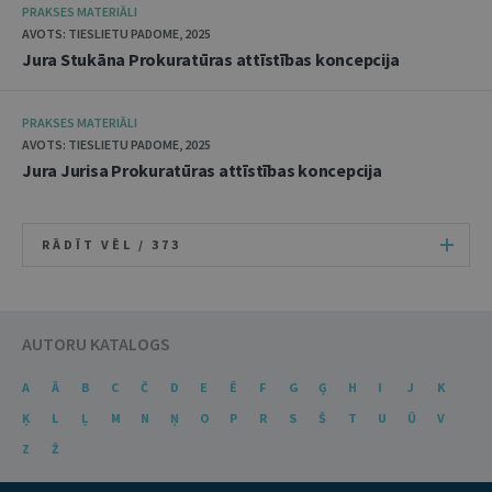
PRAKSES MATERIĀLI
AVOTS: TIESLIETU PADOME, 2025
Jura Stukāna Prokuratūras attīstības koncepcija
PRAKSES MATERIĀLI
AVOTS: TIESLIETU PADOME, 2025
Jura Jurisa Prokuratūras attīstības koncepcija
RĀDĪT VĒL /
373
AUTORU KATALOGS
A
Ā
B
C
Č
D
E
Ē
F
G
Ģ
H
I
J
K
Ķ
L
Ļ
M
N
Ņ
O
P
R
S
Š
T
U
Ū
V
Z
Ž