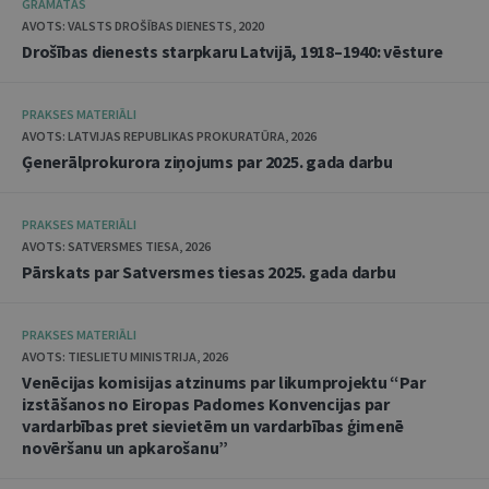
GRĀMATAS
AVOTS: VALSTS DROŠĪBAS DIENESTS, 2020
Drošības dienests starpkaru Latvijā, 1918–1940: vēsture
PRAKSES MATERIĀLI
AVOTS: LATVIJAS REPUBLIKAS PROKURATŪRA, 2026
Ģenerālprokurora ziņojums par 2025. gada darbu
PRAKSES MATERIĀLI
AVOTS: SATVERSMES TIESA, 2026
Pārskats par Satversmes tiesas 2025. gada darbu
PRAKSES MATERIĀLI
AVOTS: TIESLIETU MINISTRIJA, 2026
Venēcijas komisijas atzinums par likumprojektu “Par
izstāšanos no Eiropas Padomes Konvencijas par
vardarbības pret sievietēm un vardarbības ģimenē
novēršanu un apkarošanu”