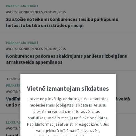
PRAKSES MATERIĀLI
AVOTS: KONKURENCES PADOME, 2025
Saistošie noteikumi konkurences tiesību pārkāpumu
lietās: to būtība un izstrādes principi
PRAKSES MATERIĀLI
AVOTS: KONKURENCES PADOME, 2025
Konkurences padomes skaidrojums par lietas izbeigšanu
ar rakstveida apņemšanos
TIESĪBSARGA BIROJS, DATU VALSTS INSPEKCIJA
PRAKSES MATERIĀLI
Vietnē izmantojam sīkdatnes
AVOTS: TIESĪBSARGA BIROJS, 2025
Vadlīnijas "Amatpersonu datu apstrāde audiovizuālā veidā
Lai vietne pilnvērtīgi darbotos, tiek izmantotas
un šo materiālu publicēšana"
nepieciešamās (obligātās) sīkdatnes. Ar Jūsu
piekrišanu var tikt izmantotas vēl citas –
statistikas, sociālo mediju un funkcionalitātes.
LEKCIJAS
Papildinformācijai atveriet "Pielāgot izvēli". Jūs
AVOTS: TIESLIETU AKADĒMIJA, 2025
varat jebkurā brīdī mainīt savu izvēli,
Izraēlas pieredze seksuālo noziegumu izmeklēšanā