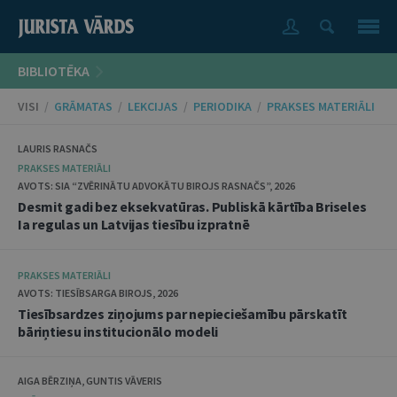
BIBLIOTĒKA
VISI
/
GRĀMATAS
/
LEKCIJAS
/
PERIODIKA
/
PRAKSES MATERIĀLI
LAURIS RASNAČS
PRAKSES MATERIĀLI
AVOTS: SIA “ZVĒRINĀTU ADVOKĀTU BIROJS RASNAČS”, 2026
Desmit gadi bez eksekvatūras. Publiskā kārtība Briseles
Ia regulas un Latvijas tiesību izpratnē
PRAKSES MATERIĀLI
AVOTS: TIESĪBSARGA BIROJS, 2026
Tiesībsardzes ziņojums par nepieciešamību pārskatīt
bāriņtiesu institucionālo modeli
AIGA BĒRZIŅA, GUNTIS VĀVERIS