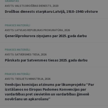
GRĀMATAS
AVOTS: VALSTS DROŠĪBAS DIENESTS, 2020
Drošības dienests starpkaru Latvijā, 1918–1940: vēsture
PRAKSES MATERIĀLI
AVOTS: LATVIJAS REPUBLIKAS PROKURATŪRA, 2026
Ģenerālprokurora ziņojums par 2025. gada darbu
PRAKSES MATERIĀLI
AVOTS: SATVERSMES TIESA, 2026
Pārskats par Satversmes tiesas 2025. gada darbu
PRAKSES MATERIĀLI
AVOTS: TIESLIETU MINISTRIJA, 2026
Venēcijas komisijas atzinums par likumprojektu “Par
izstāšanos no Eiropas Padomes Konvencijas par
vardarbības pret sievietēm un vardarbības ģimenē
novēršanu un apkarošanu”