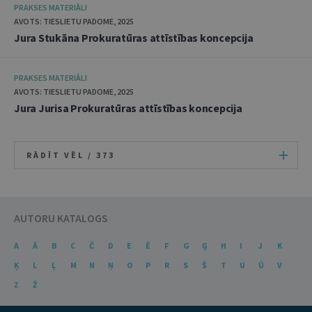
PRAKSES MATERIĀLI
AVOTS: TIESLIETU PADOME, 2025
Jura Stukāna Prokuratūras attīstības koncepcija
PRAKSES MATERIĀLI
AVOTS: TIESLIETU PADOME, 2025
Jura Jurisa Prokuratūras attīstības koncepcija
RĀDĪT VĒL /
373
AUTORU KATALOGS
A
Ā
B
C
Č
D
E
Ē
F
G
Ģ
H
I
J
K
Ķ
L
Ļ
M
N
Ņ
O
P
R
S
Š
T
U
Ū
V
Z
Ž