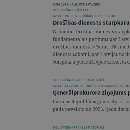
AIGA BĒRZIŅA
,
GUNTIS VĀVERIS
BIBLIOTĒKA / GRĀMATAS
AVOTS:
VALSTS DROŠĪBAS DIENESTS
,
2020
Drošības dienests starpkaru
Grāmata "Drošības dienests starpka
fundamentālais pētījums par Latvij
drošības dienesta vēsturi. Tā snied
dienesta sākotni, par Latvijas nac
starpkaru periodā, spec dienesta 
BIBLIOTĒKA / PRAKSES MATERIĀLI
AVOTS:
LATVIJAS REPUBLIKAS PROKURATŪRA
,
202
Ģenerālprokurora ziņojums 
Latvijas Republikas ģenerālproku
gadā paveikto un 2026. gada darbīb
BIBLIOTĒKA / PRAKSES MATERIĀLI