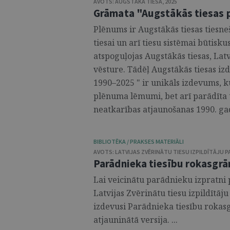
AVOTS:
AUGSTĀKĀ TIESA
,
2025
Grāmata "Augstākās tiesas
Plēnums ir Augstākās tiesas tiesn
tiesai un arī tiesu sistēmai būti
atspoguļojas Augstākās tiesas, Latv
vēsture. Tādēļ Augstākās tiesas i
1990–2025 " ir unikāls izdevums, 
plēnuma lēmumi, bet arī parādīta to
neatkarības atjaunošanas 1990. gada
BIBLIOTĒKA / PRAKSES MATERIĀLI
AVOTS:
LATVIJAS ZVĒRINĀTU TIESU IZPILDĪTĀJU 
Parādnieka tiesību rokasgrā
Lai veicinātu parādnieku izpratn
Latvijas Zvērinātu tiesu izpildītā
izdevusi Parādnieka tiesību roka
atjauninātā versija. ...