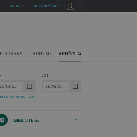
ABONĒT
AUTORIZĒTIES
EIRDARBS
JAUNUMI
ARHĪVS
O
LĪDZ
DĒĻA
/
MĒNESIS
/
GADS
BIBLIOTĒKA