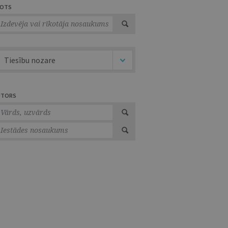
VOTS
Tiesību nozare
UTORS