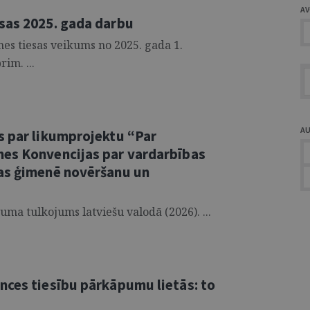
A
sas 2025. gada darbu
es tiesas veikums no 2025. gada 1.
im. ...
A
s par likumprojektu “Par
mes Konvencijas par vardarbības
as ģimenē novēršanu un
numa tulkojums latviešu valodā (2026). ...
nces tiesību pārkāpumu lietās: to