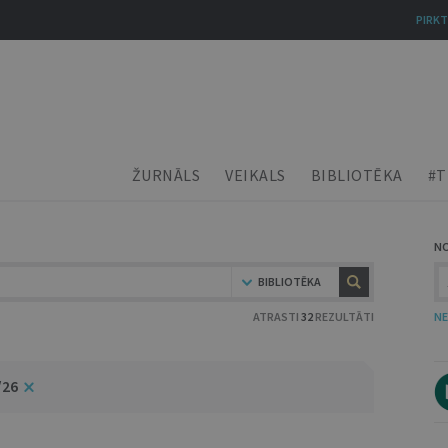
PIRKT
ŽURNĀLS
VEIKALS
BIBLIOTĒKA
#T
N
BIBLIOTĒKA
ATRASTI
32
REZULTĀTI
NE
/26