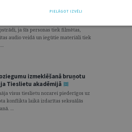
u apstrāde audiovizuālā veidā un
PIELĀGOT IZVĒLI
 Tiesībsarga biroju ir izstrādājusi
trādi, ja šīs personas tiek filmētas,
ītas audio veidā un iegūtie materiāli tiek
..
 noziegumu izmeklēšanā bruņotu
ija Tieslietu akadēmijā
nāja visus tieslietu nozarei piederīgos uz
ta konflikta laikā izdarītas seksuālās
nā. ...