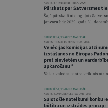
AVOTS:
SATVERSMES TIESA
,
2026
Pārskats par Satversmes tie
Šajā pārskatā atspoguļots Satversm
janvāra līdz 2025. gada 31. decembr
BIBLIOTĒKA / PRAKSES MATERIĀLI
AVOTS:
TIESLIETU MINISTRIJA
,
2026
Venēcijas komisijas atzinum
izstāšanos no Eiropas Pado
pret sievietēm un vardarbīb
apkarošanu”
Valsts valodas centra veiktais atzi
BIBLIOTĒKA / PRAKSES MATERIĀLI
AVOTS:
KONKURENCES PADOME
,
2025
Saistošie noteikumi konkure
būtība un izstrādes principi