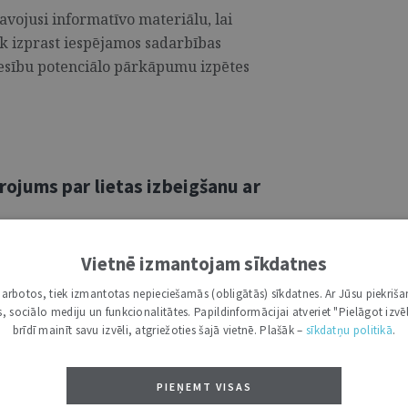
vojusi informatīvo materiālu, lai
āk izprast iespējamos sadarbības
sību potenciālo pārkāpumu izpētes
jums par lietas izbeigšanu ar
vojusi informatīvo materiālu, lai
Vietnē izmantojam sīkdatnes
āk izprast iespējamos sadarbības
sību potenciālo pārkāpumu izpētes
i darbotos, tiek izmantotas nepieciešamās (obligātās) sīkdatnes. Ar Jūsu piekriša
kas, sociālo mediju un funkcionalitātes. Papildinformācijai atveriet "Pielāgot izvēl
brīdī mainīt savu izvēli, atgriežoties šajā vietnē. Plašāk –
sīkdatņu politikā
.
PIEŅEMT VISAS