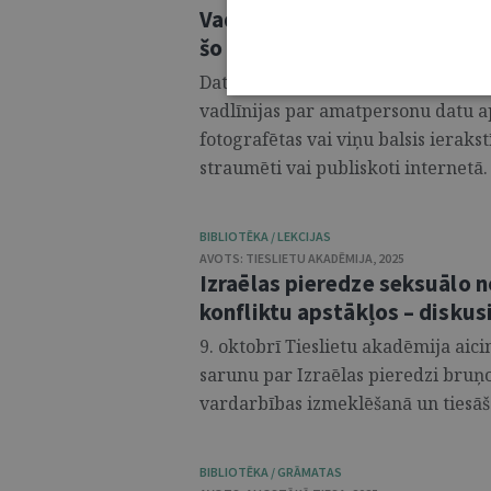
Vadlīnijas "Amatpersonu dat
šo materiālu publicēšana"
Datu valsts inspekcija sadarbībā ar
vadlīnijas par amatpersonu datu aps
fotografētas vai viņu balsis ierakst
straumēti vai publiskoti internetā. .
BIBLIOTĒKA / LEKCIJAS
AVOTS:
TIESLIETU AKADĒMIJA
,
2025
Izraēlas pieredze seksuālo
konfliktu apstākļos – diskus
9. oktobrī Tieslietu akadēmija aici
sarunu par Izraēlas pieredzi bruņo
vardarbības izmeklēšanā un tiesāša
BIBLIOTĒKA / GRĀMATAS