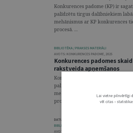
Konkurences padome (KP) ir sagata
palīdzētu tirgus dalībniekiem lab
mehānismus ar KP konkurences tie
procesā. ...
BIBLIOTĒKA / PRAKSES MATERIĀLI
AVOTS:
KONKURENCES PADOME
,
2025
Konkurences padomes skaidro
rakstveida apņemšanos
Konkurences padome (KP) ir sagata
palīdzētu tirgus dalībniekiem lab
mehānismus ar KP konkurences tie
Lai vietne pilnvērtīg
procesā. ...
vēl citas – statisti
DATU VALSTS INSPEKCIJA
,
TIESĪBSARGA BIROJS
BIBLIOTĒKA / PRAKSES MATERIĀLI
AVOTS:
TIESĪBSARGA BIROJS
,
2025