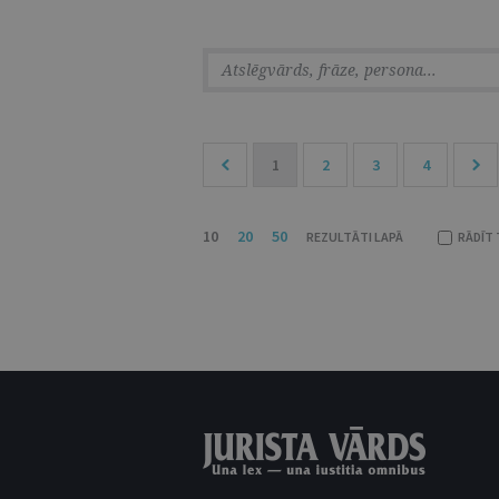
1
2
3
4
10
20
50
REZULTĀTI LAPĀ
RĀDĪT 