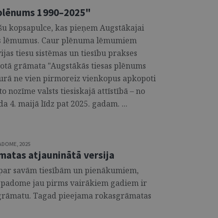
 plēnums 1990–2025"
ešu kopsapulce, kas pieņem Augstākajai
skus lēmumus. Caur plēnuma lēmumiem
ijas tiesu sistēmas un tiesību prakses
zdotā grāmata "Augstākās tiesas plēnums
kurā ne vien pirmoreiz vienkopus apkopoti
 nozīme valsts tiesiskajā attīstībā – no
 4. maijā līdz pat 2025. gadam. ...
PADOME
,
2025
matas atjauninātā versija
i par savām tiesībām un pienākumiem,
ju padome jau pirms vairākiem gadiem ir
sgrāmatu. Tagad pieejama rokasgrāmatas