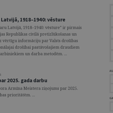
 Latvijā, 1918–1940: vēsture
ru Latvijā, 1918–1940: vēsture” ir pirmais
as Republikas civilā pretizlūkošanas un
z vērtīgu informāciju par Valsts drošības
ionālajai drošībai pastāvošajiem draudiem
darbiniekiem un darba metodēm. ...
A
6
par 2025. gada darbu
rora Armīna Meistera ziņojums par 2025.
as prioritātēm. ...
G