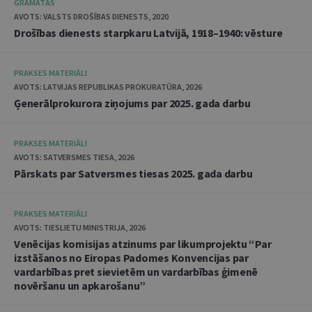
GRĀMATAS
AVOTS: VALSTS DROŠĪBAS DIENESTS, 2020
Drošības dienests starpkaru Latvijā, 1918–1940: vēsture
PRAKSES MATERIĀLI
AVOTS: LATVIJAS REPUBLIKAS PROKURATŪRA, 2026
Ģenerālprokurora ziņojums par 2025. gada darbu
PRAKSES MATERIĀLI
AVOTS: SATVERSMES TIESA, 2026
Pārskats par Satversmes tiesas 2025. gada darbu
PRAKSES MATERIĀLI
AVOTS: TIESLIETU MINISTRIJA, 2026
Venēcijas komisijas atzinums par likumprojektu “Par
izstāšanos no Eiropas Padomes Konvencijas par
vardarbības pret sievietēm un vardarbības ģimenē
novēršanu un apkarošanu”