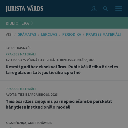
BIBLIOTĒKA
VISI
/
GRĀMATAS
/
LEKCIJAS
/
PERIODIKA
/
PRAKSES MATERIĀLI
LAURIS RASNAČS
PRAKSES MATERIĀLI
AVOTS: SIA “ZVĒRINĀTU ADVOKĀTU BIROJS RASNAČS”, 2026
Desmit gadi bez eksekvatūras. Publiskā kārtība Briseles
Ia regulas un Latvijas tiesību izpratnē
PRAKSES MATERIĀLI
AVOTS: TIESĪBSARGA BIROJS, 2026
Tiesībsardzes ziņojums par nepieciešamību pārskatīt
bāriņtiesu institucionālo modeli
AIGA BĒRZIŅA, GUNTIS VĀVERIS