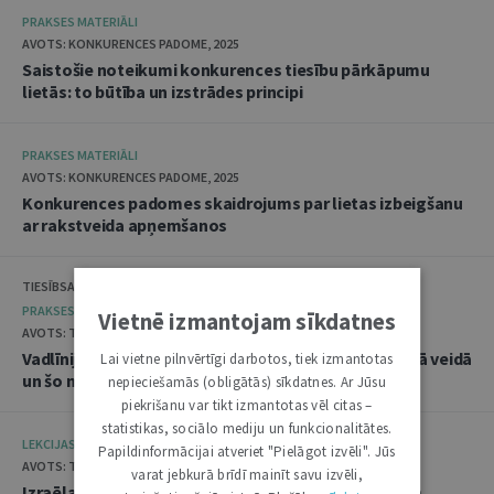
PRAKSES MATERIĀLI
AVOTS: KONKURENCES PADOME, 2025
Saistošie noteikumi konkurences tiesību pārkāpumu
lietās: to būtība un izstrādes principi
PRAKSES MATERIĀLI
AVOTS: KONKURENCES PADOME, 2025
Konkurences padomes skaidrojums par lietas izbeigšanu
ar rakstveida apņemšanos
TIESĪBSARGA BIROJS, DATU VALSTS INSPEKCIJA
PRAKSES MATERIĀLI
Vietnē izmantojam sīkdatnes
AVOTS: TIESĪBSARGA BIROJS, 2025
Vadlīnijas "Amatpersonu datu apstrāde audiovizuālā veidā
Lai vietne pilnvērtīgi darbotos, tiek izmantotas
un šo materiālu publicēšana"
nepieciešamās (obligātās) sīkdatnes. Ar Jūsu
piekrišanu var tikt izmantotas vēl citas –
statistikas, sociālo mediju un funkcionalitātes.
LEKCIJAS
Papildinformācijai atveriet "Pielāgot izvēli". Jūs
AVOTS: TIESLIETU AKADĒMIJA, 2025
varat jebkurā brīdī mainīt savu izvēli,
Izraēlas pieredze seksuālo noziegumu izmeklēšanā