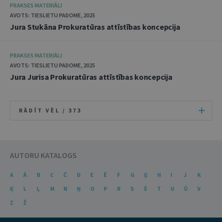
PRAKSES MATERIĀLI
AVOTS: TIESLIETU PADOME, 2025
Jura Stukāna Prokuratūras attīstības koncepcija
PRAKSES MATERIĀLI
AVOTS: TIESLIETU PADOME, 2025
Jura Jurisa Prokuratūras attīstības koncepcija
RĀDĪT VĒL /
373
AUTORU KATALOGS
A
Ā
B
C
Č
D
E
Ē
F
G
Ģ
H
I
J
K
Ķ
L
Ļ
M
N
Ņ
O
P
R
S
Š
T
U
Ū
V
Z
Ž