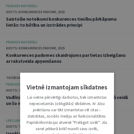
PRAKSES MATERIĀLI
AVOTS: KONKURENCES PADOME, 2025
Saistošie noteikumi konkurences tiesību pārkāpumu
lietās: to būtība un izstrādes principi
PRAKSES MATERIĀLI
AVOTS: KONKURENCES PADOME, 2025
Konkurences padomes skaidrojums par lietas izbeigšanu
ar rakstveida apņemšanos
TIESĪBSARGA BIROJS, DATU VALSTS INSPEKCIJA
PRAKSES MATERIĀLI
Vietnē izmantojam sīkdatnes
AVOTS: TIESĪBSARGA BIROJS, 2025
Vadlīnijas "Amatpersonu datu apstrāde audiovizuālā veidā
Lai vietne pilnvērtīgi darbotos, tiek izmantotas
un šo materiālu publicēšana"
nepieciešamās (obligātās) sīkdatnes. Ar Jūsu
piekrišanu var tikt izmantotas vēl citas –
statistikas, sociālo mediju un funkcionalitātes.
LEKCIJAS
Papildinformācijai atveriet "Pielāgot izvēli". Jūs
AVOTS: TIESLIETU AKADĒMIJA, 2025
varat jebkurā brīdī mainīt savu izvēli,
Izraēlas pieredze seksuālo noziegumu izmeklēšanā