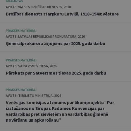
GRĀMATAS
AVOTS: VALSTS DROŠĪBAS DIENESTS, 2020
Drošības dienests starpkaru Latvijā, 1918–1940: vēsture
PRAKSES MATERIĀLI
AVOTS: LATVIJAS REPUBLIKAS PROKURATŪRA, 2026
Ģenerālprokurora ziņojums par 2025. gada darbu
PRAKSES MATERIĀLI
AVOTS: SATVERSMES TIESA, 2026
Pārskats par Satversmes tiesas 2025. gada darbu
PRAKSES MATERIĀLI
AVOTS: TIESLIETU MINISTRIJA, 2026
Venēcijas komisijas atzinums par likumprojektu “Par
izstāšanos no Eiropas Padomes Konvencijas par
vardarbības pret sievietēm un vardarbības ģimenē
novēršanu un apkarošanu”