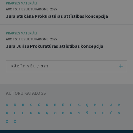
PRAKSES MATERIĀLI
AVOTS: TIESLIETU PADOME, 2025
Jura Stukāna Prokuratūras attīstības koncepcija
PRAKSES MATERIĀLI
AVOTS: TIESLIETU PADOME, 2025
Jura Jurisa Prokuratūras attīstības koncepcija
RĀDĪT VĒL /
373
AUTORU KATALOGS
A
Ā
B
C
Č
D
E
Ē
F
G
Ģ
H
I
J
K
Ķ
L
Ļ
M
N
Ņ
O
P
R
S
Š
T
U
Ū
V
Z
Ž