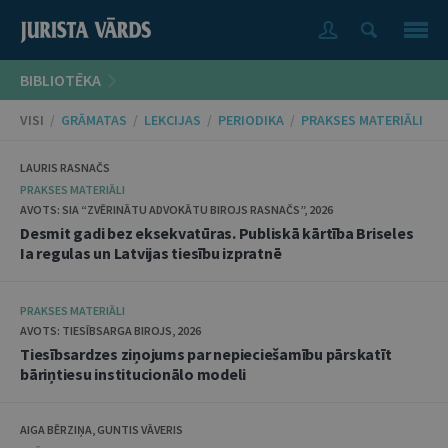
BIBLIOTĒKA
VISI
/
GRĀMATAS
/
LEKCIJAS
/
PERIODIKA
/
PRAKSES MATERIĀLI
LAURIS RASNAČS
PRAKSES MATERIĀLI
AVOTS: SIA “ZVĒRINĀTU ADVOKĀTU BIROJS RASNAČS”, 2026
Desmit gadi bez eksekvatūras. Publiskā kārtība Briseles
Ia regulas un Latvijas tiesību izpratnē
PRAKSES MATERIĀLI
AVOTS: TIESĪBSARGA BIROJS, 2026
Tiesībsardzes ziņojums par nepieciešamību pārskatīt
bāriņtiesu institucionālo modeli
AIGA BĒRZIŅA, GUNTIS VĀVERIS