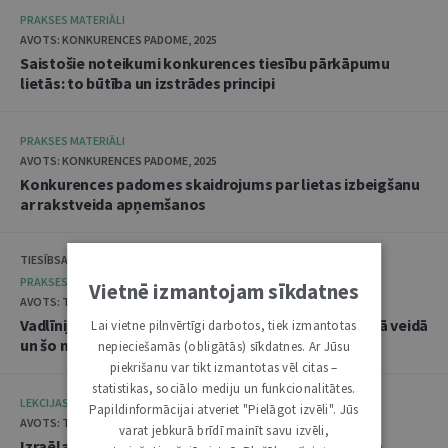
PRAKSES MATERIĀLI
AVOTS: KONKURENCES PADOME, 2025
Saistošie noteikumi konkurences tiesību pārkāpumu
lietās: to būtība un izstrādes principi
PRAKSES MATERIĀLI
AVOTS: KONKURENCES PADOME, 2025
Konkurences padomes skaidrojums par lietas izbeigšanu
ar rakstveida apņemšanos
TIESĪBSARGA BIROJS, DATU VALSTS INSPEKCIJA
PRAKSES MATERIĀLI
Vietnē izmantojam sīkdatnes
AVOTS: TIESĪBSARGA BIROJS, 2025
Vadlīnijas "Amatpersonu datu apstrāde audiovizuālā veidā
Lai vietne pilnvērtīgi darbotos, tiek izmantotas
un šo materiālu publicēšana"
nepieciešamās (obligātās) sīkdatnes. Ar Jūsu
piekrišanu var tikt izmantotas vēl citas –
statistikas, sociālo mediju un funkcionalitātes.
LEKCIJAS
Papildinformācijai atveriet "Pielāgot izvēli". Jūs
AVOTS: TIESLIETU AKADĒMIJA, 2025
varat jebkurā brīdī mainīt savu izvēli,
Izraēlas pieredze seksuālo noziegumu izmeklēšanā