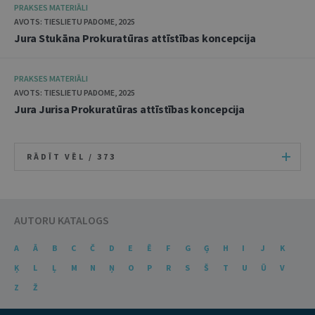
PRAKSES MATERIĀLI
AVOTS: TIESLIETU PADOME, 2025
Jura Stukāna Prokuratūras attīstības koncepcija
PRAKSES MATERIĀLI
AVOTS: TIESLIETU PADOME, 2025
Jura Jurisa Prokuratūras attīstības koncepcija
RĀDĪT VĒL /
373
AUTORU KATALOGS
A
Ā
B
C
Č
D
E
Ē
F
G
Ģ
H
I
J
K
Ķ
L
Ļ
M
N
Ņ
O
P
R
S
Š
T
U
Ū
V
Z
Ž