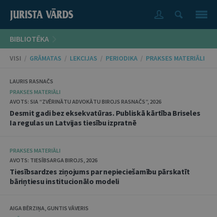
BIBLIOTĒKA
VISI
/
GRĀMATAS
/
LEKCIJAS
/
PERIODIKA
/
PRAKSES MATERIĀLI
LAURIS RASNAČS
PRAKSES MATERIĀLI
AVOTS: SIA “ZVĒRINĀTU ADVOKĀTU BIROJS RASNAČS”, 2026
Desmit gadi bez eksekvatūras. Publiskā kārtība Briseles
Ia regulas un Latvijas tiesību izpratnē
PRAKSES MATERIĀLI
AVOTS: TIESĪBSARGA BIROJS, 2026
Tiesībsardzes ziņojums par nepieciešamību pārskatīt
bāriņtiesu institucionālo modeli
AIGA BĒRZIŅA, GUNTIS VĀVERIS