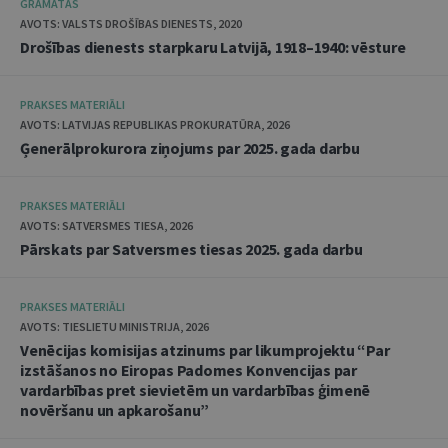
GRĀMATAS
AVOTS: VALSTS DROŠĪBAS DIENESTS, 2020
Drošības dienests starpkaru Latvijā, 1918–1940: vēsture
PRAKSES MATERIĀLI
AVOTS: LATVIJAS REPUBLIKAS PROKURATŪRA, 2026
Ģenerālprokurora ziņojums par 2025. gada darbu
PRAKSES MATERIĀLI
AVOTS: SATVERSMES TIESA, 2026
Pārskats par Satversmes tiesas 2025. gada darbu
PRAKSES MATERIĀLI
AVOTS: TIESLIETU MINISTRIJA, 2026
Venēcijas komisijas atzinums par likumprojektu “Par
izstāšanos no Eiropas Padomes Konvencijas par
vardarbības pret sievietēm un vardarbības ģimenē
novēršanu un apkarošanu”